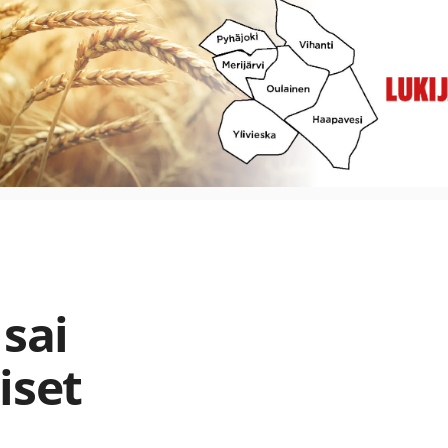
 sai
iset