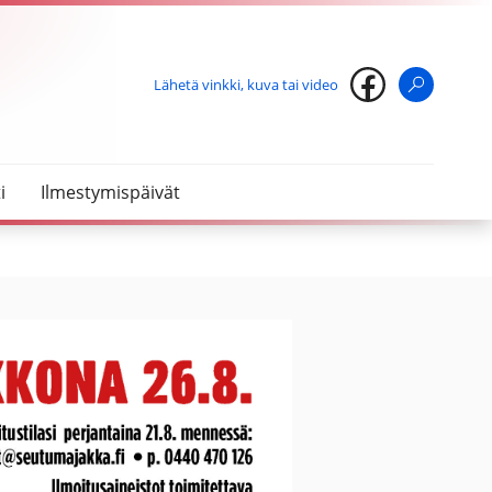
Lähetä vinkki, kuva tai video
Haku
i
Ilmestymispäivät