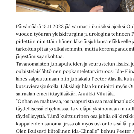
Päivämäärä 15.11.2023 jää varmasti ikuisiksi ajoiksi O
vuoden työuran yleiskirurgina ja urologina tehneen P
pidettiin nimittäin hänen läksiäisjuhlansa eläkkeelle 
tarkoitus pitää jo aikaisemmin, mutta koronapandemia 
järjestämisajankohtaa.
Tavanomaisten juhlapuheiden ja seurustelun lisäksi ju
oulaistelaislähtöinen popkanteletarvirtuoosi Ida-Eli
lähes salpautumaan niin juhlakalu Peeter Alasilla kui
kutsuvierasjoukolla. Läksiäisjuhlaa kunnioitti myös 
sairaalan emeriittaylilääkäri Annikki Vihriälä.
”Onhan se mahtavaa, jos naapurista saa maailmanluo
täydellisessä ohjelmassa. Ja vieläpä yksinomaan minulle
täydellisyyttä. Tämä kulttuurinen osa juhlia oli kirsik
kappaleiden sanoma, jossa oli myös uskonto sisällä, 
Olen ikuisesti kiitollinen Ida-Elinalle”, kehuu Peeter 