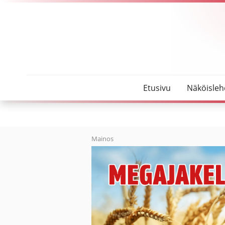
SeutuMajakka
Oulaskankaan virolaisvahvistus sai arvoisensa läks
Etusivu
Näköisleh
Mainos