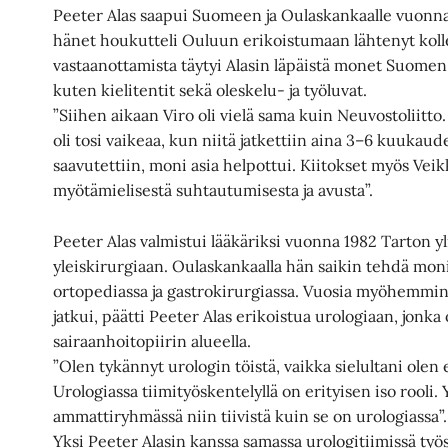
Peeter Alas saapui Suomeen ja Oulaskankaalle vuonn
hänet houkutteli Ouluun erikoistumaan lähtenyt koll
vastaanottamista täytyi Alasin läpäistä monet Suomen
kuten kielitentit sekä oleskelu- ja työluvat.
”Siihen aikaan Viro oli vielä sama kuin Neuvostoliitto
oli tosi vaikeaa, kun niitä jatkettiin aina 3–6 kuukaud
saavutettiin, moni asia helpottui. Kiitokset myös Veikk
myötämielisestä suhtautumisesta ja avusta”.
Peeter Alas valmistui lääkäriksi vuonna 1982 Tarton y
yleiskirurgiaan. Oulaskankaalla hän saikin tehdä mon
ortopediassa ja gastrokirurgiassa. Vuosia myöhemmi
jatkui, päätti Peeter Alas erikoistua urologiaan, jonka o
sairaanhoitopiirin alueella.
”Olen tykännyt urologin töistä, vaikka sielultani ole
Urologiassa tiimityöskentelyllä on erityisen iso rooli
ammattiryhmässä niin tiivistä kuin se on urologiassa”.
Yksi Peeter Alasin kanssa samassa urologitiimissä työ