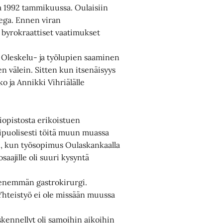
a 1992 tammikuussa. Oulaisiin
ega. Ennen viran
 byrokraattiset vaatimukset
. Oleskelu- ja työlupien saaminen
en välein. Sitten kun itsenäisyys
o ja Annikki Vihriälälle
liopistosta erikoistuen
ipuolisesti töitä muun muassa
n, kun työsopimus Oulaskankaalla
saajille oli suuri kysyntä
n enemmän gastrokirurgi.
. Yhteistyö ei ole missään muussa
skennellyt oli samoihin aikoihin