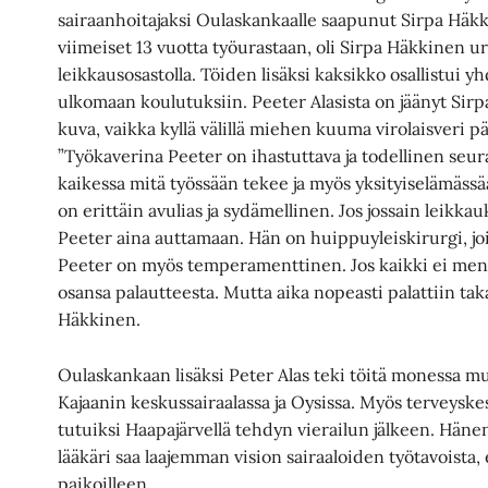
sairaanhoitajaksi Oulaskankaalle saapunut Sirpa Häkk
viimeiset 13 vuotta työurastaan, oli Sirpa Häkkinen u
leikkausosastolla. Töiden lisäksi kaksikko osallistui y
ulkomaan koulutuksiin. Peeter Alasista on jäänyt Sirpa
kuva, vaikka kyllä välillä miehen kuuma virolaisveri
”Työkaverina Peeter on ihastuttava ja todellinen seur
kaikessa mitä työssään tekee ja myös yksityiselämäss
on erittäin avulias ja sydämellinen. Jos jossain leikka
Peeter aina auttamaan. Hän on huippuyleiskirurgi, jo
Peeter on myös temperamenttinen. Jos kaikki ei menny
osansa palautteesta. Mutta aika nopeasti palattiin ta
Häkkinen.
Oulaskankaan lisäksi Peter Alas teki töitä monessa mu
Kajaanin keskussairaalassa ja Oysissa. Myös terveyske
tutuiksi Haapajärvellä tehdyn vierailun jälkeen. Häne
lääkäri saa laajemman vision sairaaloiden työtavoista
paikoilleen.