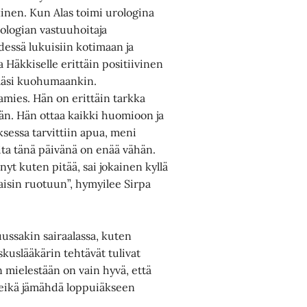
inen. Kun Alas toimi urologina
rologian vastuuhoitaja
hdessä lukuisiin kotimaan ja
 Häkkiselle erittäin positiivinen
 pääsi kuohumaankin.
amies. Hän on erittäin tarkka
ään. Hän ottaa kaikki huomioon ja
uksessa tarvittiin apua, meni
ita tänä päivänä on enää vähän.
t kuten pitää, sai jokainen kyllä
kaisin ruotuun”, hymyilee Sirpa
ussakin sairaalassa, kuten
skuslääkärin tehtävät tulivat
n mielestään on vain hyvä, että
, eikä jämähdä loppuiäkseen