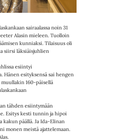
ulaskankaan sairaalassa noin 31
eeter Alasin mieleen. Tuolloin
jäämisen kunniaksi. Tilaisuus oli
siirsi läksiäisjuhlien
hlissa esiintyi
na. Hänen esityksensä sai hengen
n muullakin 160-päisellä
Oulaskankaan
kan tähden esiintymään
. Esitys kesti tunnin ja hipoi
ka kakun päällä. Ja Ida-Elinan
pani monen meistä ajattelemaan.
Alas.