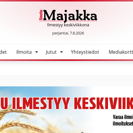
iäiset
SeutuMajakka
perjantai, 7.8.2026
det
Ilmoita
Jutut
Yhteystiedot
Mediakortt