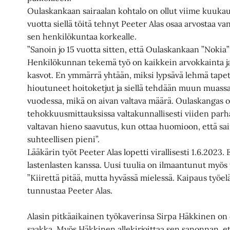
Oulaskankaan sairaalan kohtalo on ollut viime kuukau
vuotta siellä töitä tehnyt Peeter Alas osaa arvostaa va
sen henkilökuntaa korkealle.
”Sanoin jo 15 vuotta sitten, että Oulaskankaan ”Nokia
Henkilökunnan tekemä työ on kaikkein arvokkainta ja
kasvot. En ymmärrä yhtään, miksi lypsävä lehmä tapet
hioutuneet hoitoketjut ja siellä tehdään muun muassa
vuodessa, mikä on aivan valtava määrä. Oulaskangas o
tehokkuusmittauksissa valtakunnallisesti viiden parh
valtavan hieno saavutus, kun ottaa huomioon, että s
suhteellisen pieni”.
Lääkärin työt Peeter Alas lopetti virallisesti 1.6.2023. 
lastenlasten kanssa. Uusi tuulia on ilmaantunut myös 
”Kiirettä pitää, mutta hyvässä mielessä. Kaipaus työe
tunnustaa Peeter Alas.
Alasin pitkäaikainen työkaverinsa Sirpa Häkkinen on o
saakka. Myös Häkkinen allekirjoittaa sen sanonnan, e