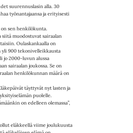
det suurennuslasin alla. 30
nhaa työnantajaansa ja erityisesti
” on sen henkilökunta.
 siitä muodostuvat sairaalan
taisiin. Oulaskankaalla on
 yli 900 tekonivelleikkausta
li jo 2000-luvun alussa
aan sairaalan joukossa. Se on
airaalan henkilökunnan määrä on
Eläkepäivät täyttyvät nyt lasten ja
yksityiselämän puolelle.
lämäänkin on edelleen olemassa”,
llut eläkkeellä viime joulukuusta
ttä eläkeläisen elämä on