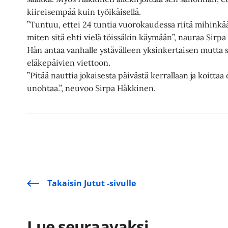
kiireisempää kuin työikäisellä.
”Tuntuu, ettei 24 tuntia vuorokaudessa riitä mihinkää
miten sitä ehti vielä töissäkin käymään”, nauraa Sirp
Hän antaa vanhalle ystävälleen yksinkertaisen mutt
eläkepäivien viettoon.
”Pitää nauttia jokaisesta päivästä kerrallaan ja koittaa 
unohtaa.”, neuvoo Sirpa Häkkinen.
Takaisin Jutut -sivulle
Lue seuraavaksi