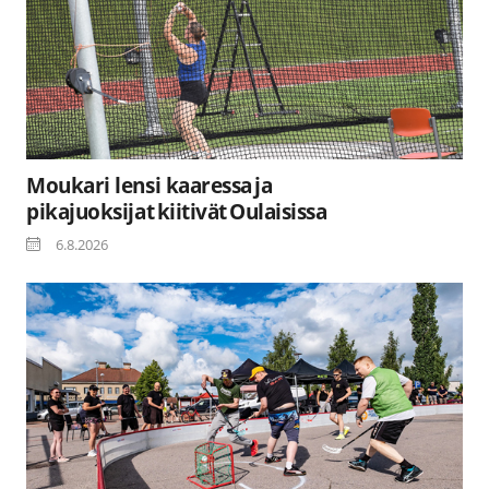
Moukari lensi kaaressa ja
pikajuoksijat kiitivät Oulaisissa
6.8.2026