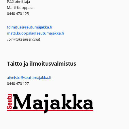
Päätoimittaja
Matti Kuoppala
0440 470 125
toimitus@seutumajakka.fi
matti.kuoppala@seutumajakka.fi
Toimitukselliset asiat
Taitto ja ilmoitusvalmistus
aineisto@seutumajakka.fi
0440 470 127