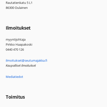
Rautatienkatu 5 L1
86300 Oulainen
Ilmoitukset
myyntijohtaja
Pirkko Haapakoski
0440 470 126
ilmoitukset@seutumajakka.fi
Kaupalliset ilmoitukset
Mediatiedot
Toimitus