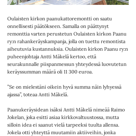
Oulaisten kirkon paanukattoremontti on saatu
onnellisesti päätökseen. Samalla on päättynyt
remonttia varten perustetun Oulaisten kirkon Paanu
ry:n rahankeräyskampanja, jolla on tuettu remontista
aiheutuvia kustannuksia. Oulaisten kirkon Paanu ry:n
puheenjohtaja Antti Mäkelä kertoo, että
seurakunnalle piispanmessun yhteydessä luovutetun
keräyssumman määrä oli 11 300 euroa.
”Se on mielestäni oikein hyvä summa näin lyhyessä
ajassa”, toteaa Antti Mäkelä.
Paanukeräysidean isäksi Antti Mäkelä nimeää Raimo
Jokelan, joka esitti asiaa kirkkovaltuustossa, mutta
silloin idea ei saanut vielä tarpeeksi tuulta allensa.
Jokela otti yhteyttä muutamiin aktiiveihin, jonka