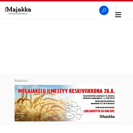
Avaa
navigaa
SeutuMajakka
Haku
Mainos