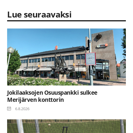
Lue seuraavaksi
Jokilaaksojen Osuuspankki sulkee
Merijärven konttorin
6.8.2026