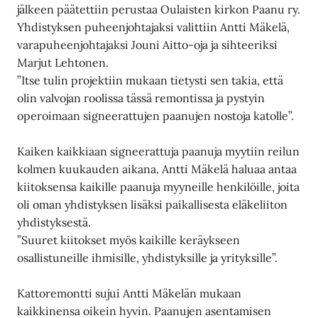
jälkeen päätettiin perustaa Oulaisten kirkon Paanu ry.
Yhdistyksen puheenjohtajaksi valittiin Antti Mäkelä,
varapuheenjohtajaksi Jouni Aitto-oja ja sihteeriksi
Marjut Lehtonen.
”Itse tulin projektiin mukaan tietysti sen takia, että
olin valvojan roolissa tässä remontissa ja pystyin
operoimaan signeerattujen paanujen nostoja katolle”.
Kaiken kaikkiaan signeerattuja paanuja myytiin reilun
kolmen kuukauden aikana. Antti Mäkelä haluaa antaa
kiitoksensa kaikille paanuja myyneille henkilöille, joita
oli oman yhdistyksen lisäksi paikallisesta eläkeliiton
yhdistyksestä.
”Suuret kiitokset myös kaikille keräykseen
osallistuneille ihmisille, yhdistyksille ja yrityksille”.
Kattoremontti sujui Antti Mäkelän mukaan
kaikkinensa oikein hyvin. Paanujen asentamisen