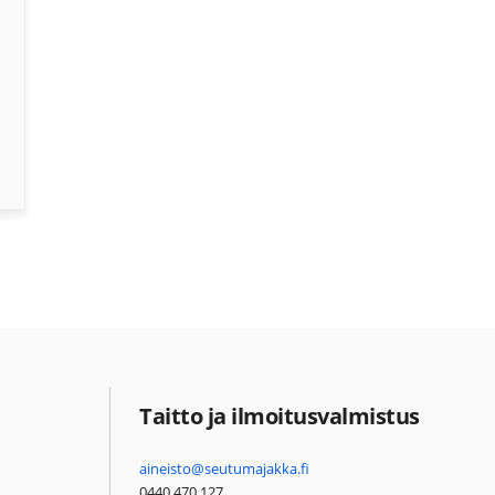
Taitto ja ilmoitusvalmistus
aineisto@seutumajakka.fi
0440 470 127