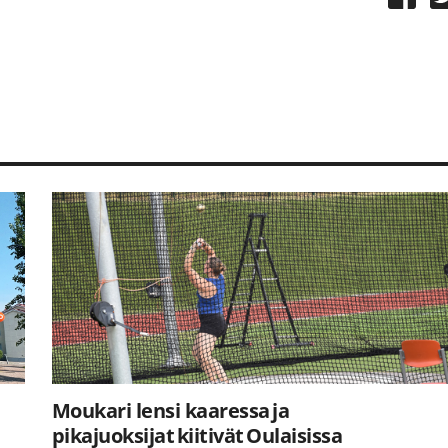
Moukari lensi kaaressa ja
pikajuoksijat kiitivät Oulaisissa