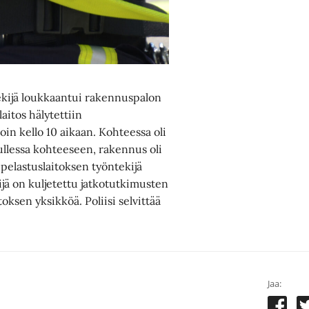
ekijä loukkaantui rakennuspalon
aitos hälytettiin
in kello 10 aikaan. Kohteessa oli
ullessa kohteeseen, rakennus oli
pelastuslaitoksen työntekijä
jä on kuljetettu jatkotutkimusten
toksen yksikköä. Poliisi selvittää
Jaa: