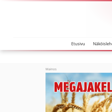
SeutuMajakka
Pelastuslaitoksen työntekijä loukkaantui sammu
Etusivu
Näköisleh
Mainos