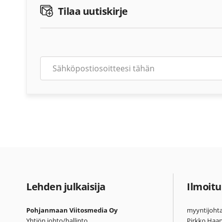
Tilaa uutiskirje
Lehden julkaisija
Ilmoitu
Pohjanmaan Viitosmedia Oy
myyntijohta
Yhtiön johto/hallinto
Pirkko Haa