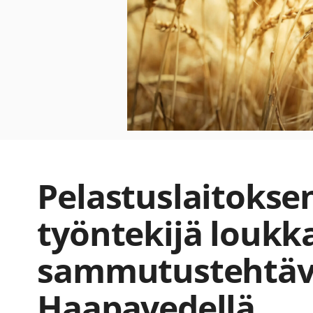
Pelastuslaitokse
työntekijä loukk
sammutustehtäv
Haapavedellä