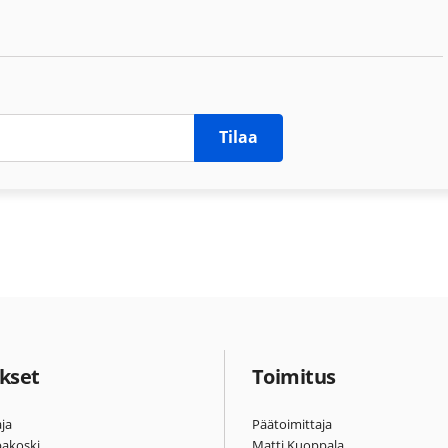
Tilaa
kset
Toimitus
ja
Päätoimittaja
pakoski
Matti Kuoppala