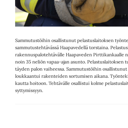
Sammutustöihin osallistunut pelastuslaitoksen työnt
sammutustehtävässä Haapavedellä torstaina. Pelastusl
rakennuspalotehtävälle Haapaveden Pirttikankaalle no
noin 35 neliön vapaa-ajan asunto. Pelastuslaitoksen t
täyden palon vaiheessa. Sammutustöihin osallistunut 
loukkaantui rakenteiden sortumisen aikana. Työnteki
kautta hoitoon. Tehtävälle osallistui kolme pelastuslai
syttymissyyn.