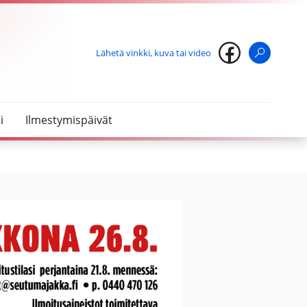
Lähetä vinkki, kuva tai video
Haku
i
Ilmestymispäivät