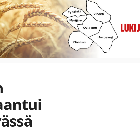
n
aantui
ässä