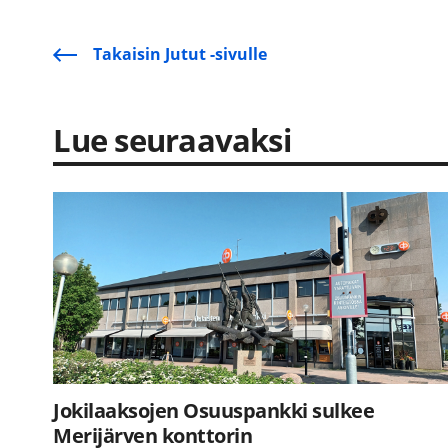
Takaisin Jutut -sivulle
Lue seuraavaksi
Jokilaaksojen Osuuspankki sulkee
Merijärven konttorin