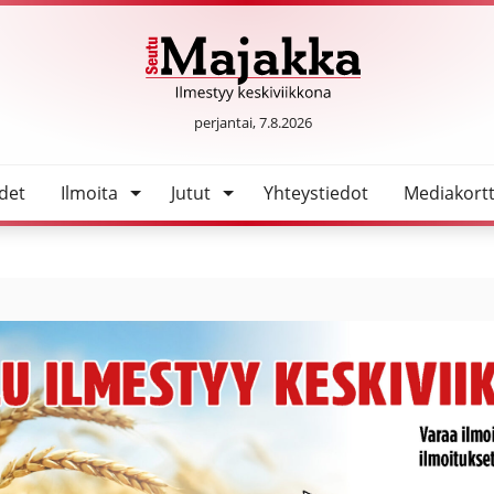
tustehtävässä Haapavedellä
SeutuMajakka
perjantai, 7.8.2026
det
Ilmoita
Jutut
Yhteystiedot
Mediakortt