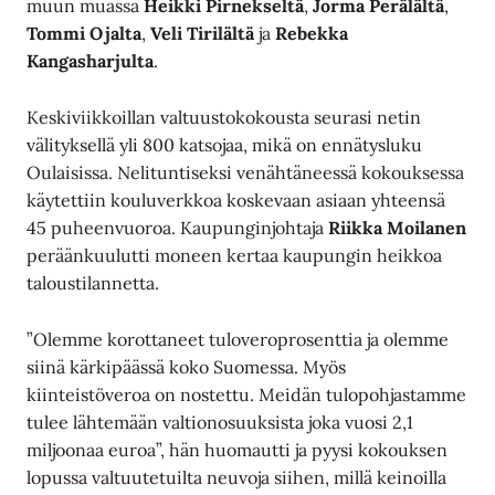
muun muassa
Heikki Pirnekseltä
,
Jorma Perälältä
,
Tommi Ojalta
,
Veli Tirilältä
ja
Rebekka
Kangasharjulta
.
Keskiviikkoillan valtuustokokousta seurasi netin
välityksellä yli 800 katsojaa, mikä on ennätysluku
Oulaisissa. Nelituntiseksi venähtäneessä kokouksessa
käytettiin kouluverkkoa koskevaan asiaan yhteensä
45 puheenvuoroa. Kaupunginjohtaja
Riikka Moilanen
peräänkuulutti moneen kertaa kaupungin heikkoa
taloustilannetta.
”Olemme korottaneet tuloveroprosenttia ja olemme
siinä kärkipäässä koko Suomessa. Myös
kiinteistöveroa on nostettu. Meidän tulopohjastamme
tulee lähtemään valtionosuuksista joka vuosi 2,1
miljoonaa euroa”, hän huomautti ja pyysi kokouksen
lopussa valtuutetuilta neuvoja siihen, millä keinoilla