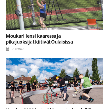
Moukari lensi kaaressa ja
pikajuoksijat kiitivät Oulaisissa
6.8.2026