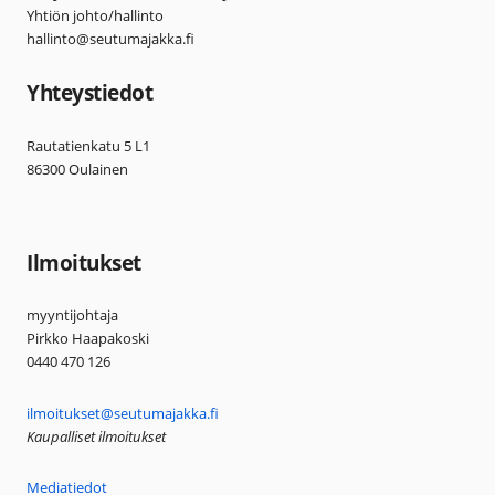
Yhtiön johto/hallinto
hallinto@seutumajakka.fi
Yhteystiedot
Rautatienkatu 5 L1
86300 Oulainen
Ilmoitukset
myyntijohtaja
Pirkko Haapakoski
0440 470 126
ilmoitukset@seutumajakka.fi
Kaupalliset ilmoitukset
Mediatiedot