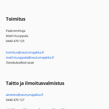
Toimitus
Päätoimittaja
Matti Kuoppala
0440 470 125
toimitus@seutumajakka.fi
matti.kuoppala@seutumajakka.fi
Toimitukselliset asiat
Taitto ja ilmoitusvalmistus
aineisto@seutumajakka.fi
0440 470 127