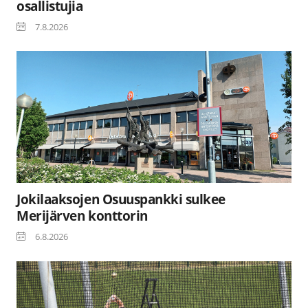
osallistujia
7.8.2026
Jokilaaksojen Osuuspankki sulkee
Merijärven konttorin
6.8.2026