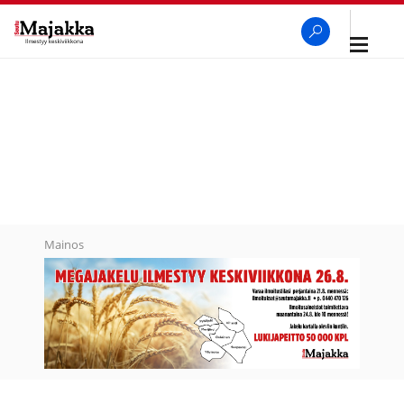
Avaa
navigaa
SeutuMajakka
Haku
Mainos