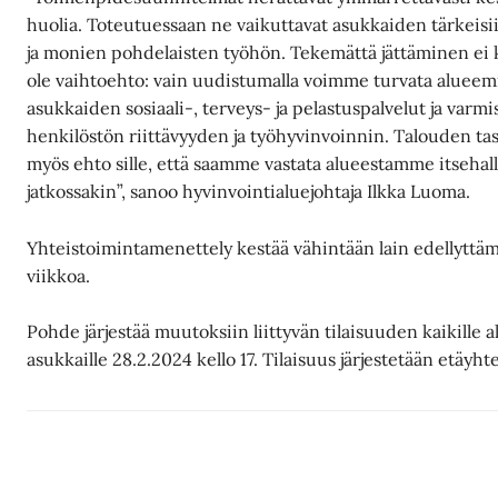
huolia. Toteutuessaan ne vaikuttavat asukkaiden tärkeisi
ja monien pohdelaisten työhön. Tekemättä jättäminen ei
ole vaihtoehto: vain uudistumalla voimme turvata aluee
asukkaiden sosiaali-, terveys- ja pelastuspalvelut ja varm
henkilöstön riittävyyden ja työhyvinvoinnin. Talouden ta
myös ehto sille, että saamme vastata alueestamme itsehall
jatkossakin”, sanoo hyvinvointialuejohtaja Ilkka Luoma.
Yhteistoimintamenettely kestää vähintään lain edellyttä
viikkoa.
Pohde järjestää muutoksiin liittyvän tilaisuuden kaikille 
asukkaille 28.2.2024 kello 17. Tilaisuus järjestetään etäyht