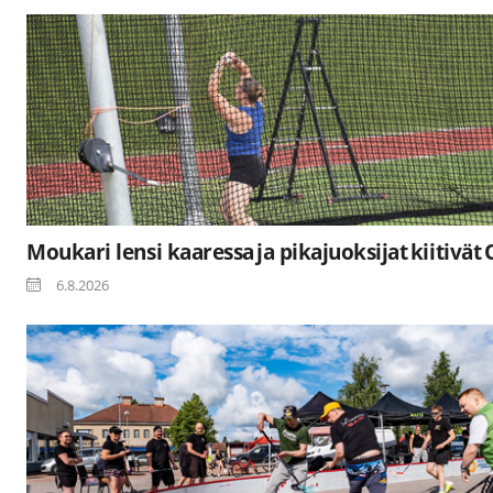
Moukari lensi kaaressa ja pikajuoksijat kiitivät
6.8.2026