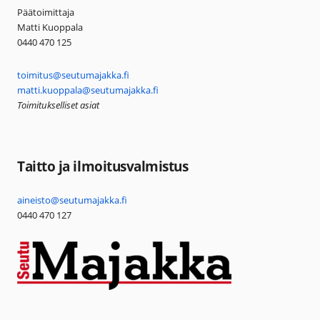
Päätoimittaja
Matti Kuoppala
0440 470 125
toimitus@seutumajakka.fi
matti.kuoppala@seutumajakka.fi
Toimitukselliset asiat
Taitto ja ilmoitusvalmistus
aineisto@seutumajakka.fi
0440 470 127