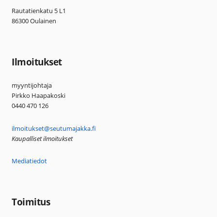
Rautatienkatu 5 L1
86300 Oulainen
Ilmoitukset
myyntijohtaja
Pirkko Haapakoski
0440 470 126
ilmoitukset@seutumajakka.fi
Kaupalliset ilmoitukset
Mediatiedot
Toimitus