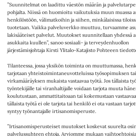
”Suunnitelmat on laadittu väestön määrän ja palvelutarp
pohjalta. Niissä on huomioitu vaikutuksia muun muassa as
henkilöstöön, välimatkoihin ja siihen, minkälaisissa tiloiss
tuotetaan. Vaikka palveluverkko muuttuu, turvaamme a
lakisääteiset palvelut. Muutokset suunnitellaan yhdessä as
asukkaita kuullen”, sanoo sosiaali- ja terveydenhuollon
järjestämisjohtaja Kirsti Ylitalo-Katajisto Pohteeen tiedot
Tilanteessa, jossa yksikön toiminta on muuttumassa, henki
tarjotaan yhteistoimintaneuvotteluissa työsopimuksen ta
virkamääräyksen mukaista vastaavaa työtä. Jos tällaista työ
työntekijälle tai viranhaltijalle voidaan tarjota muuta hän
koulutustaan, ammattitaitoaan tai kokemustaan vastaavaa 
tällaista työtä ei ole tarjota tai henkilö ei ota vastaan tarjo
syntyy työnantajalle irtisanomisperuste.
”Irtisanomisperusteiset muutokset koskevat suurelta osi
palvelussuhteen ehtoja. Arviomme mukaan vaihtoehtoisia