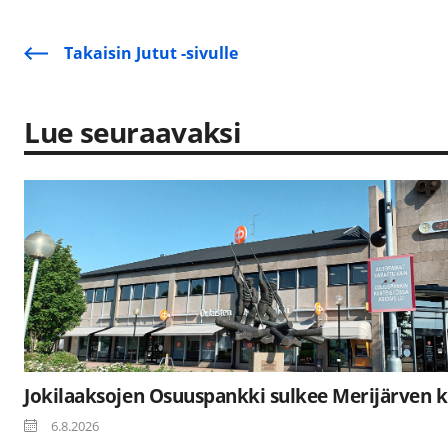
Takaisin Jutut -sivulle
Lue seuraavaksi
Jokilaaksojen Osuuspankki sulkee Merijärven k
6.8.2026