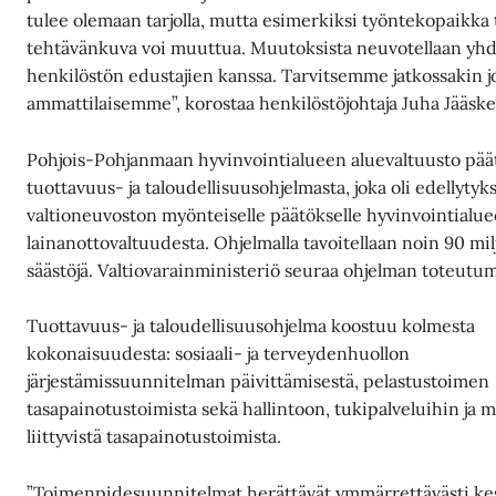
tulee olemaan tarjolla, mutta esimerkiksi työntekopaikka 
tehtävänkuva voi muuttua. Muutoksista neuvotellaan yh
henkilöstön edustajien kanssa. Tarvitsemme jatkossakin j
ammattilaisemme”, korostaa henkilöstöjohtaja Juha Jääsk
Pohjois-Pohjanmaan hyvinvointialueen aluevaltuusto päät
tuottavuus- ja taloudellisuusohjelmasta, joka oli edellytyk
valtioneuvoston myönteiselle päätökselle hyvinvointialu
lainanottovaltuudesta. Ohjelmalla tavoitellaan noin 90 m
säästöjä. Valtiovarainministeriö seuraa ohjelman toteutu
Tuottavuus- ja taloudellisuusohjelma koostuu kolmesta
kokonaisuudesta: sosiaali- ja terveydenhuollon
järjestämissuunnitelman päivittämisestä, pelastustoimen
tasapainotustoimista sekä hallintoon, tukipalveluihin ja 
liittyvistä tasapainotustoimista.
”Toimenpidesuunnitelmat herättävät ymmärrettävästi kes