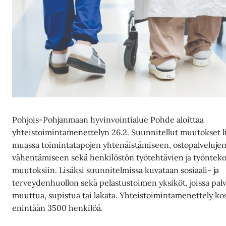
Pohjois-Pohjanmaan hyvinvointialue Pohde aloittaa
yhteistoimintamenettelyn 26.2. Suunnitellut muutokset l
muassa toimintatapojen yhtenäistämiseen, ostopalveluje
vähentämiseen sekä henkilöstön työtehtävien ja työntek
muutoksiin. Lisäksi suunnitelmissa kuvataan sosiaali- ja
terveydenhuollon sekä pelastustoimen yksiköt, joissa palv
muuttua, supistua tai lakata. Yhteistoimintamenettely k
enintään 3500 henkilöä.