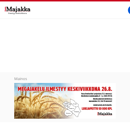
SeutuMajakka
Mainos