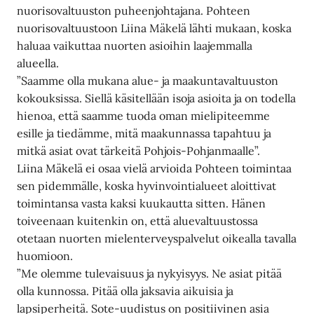
nuorisovaltuuston puheenjohtajana. Pohteen
nuorisovaltuustoon Liina Mäkelä lähti mukaan, koska
haluaa vaikuttaa nuorten asioihin laajemmalla
alueella.
”Saamme olla mukana alue- ja maakuntavaltuuston
kokouksissa. Siellä käsitellään isoja asioita ja on todella
hienoa, että saamme tuoda oman mielipiteemme
esille ja tiedämme, mitä maakunnassa tapahtuu ja
mitkä asiat ovat tärkeitä Pohjois-Pohjanmaalle”.
Liina Mäkelä ei osaa vielä arvioida Pohteen toimintaa
sen pidemmälle, koska hyvinvointialueet aloittivat
toimintansa vasta kaksi kuukautta sitten. Hänen
toiveenaan kuitenkin on, että aluevaltuustossa
otetaan nuorten mielenterveyspalvelut oikealla tavalla
huomioon.
”Me olemme tulevaisuus ja nykyisyys. Ne asiat pitää
olla kunnossa. Pitää olla jaksavia aikuisia ja
lapsiperheitä. Sote-uudistus on positiivinen asia