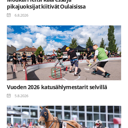
pikajuoksijat kiitivät Oulaisissa
6.8.2026
Vuoden 2026 katusählymestarit selvillä
5.8.2026