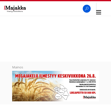
Avaa
navigaa
SeutuMajakka
Haku
Mainos