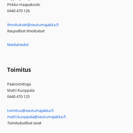
Pirkko Haapakoski
0440 470 126
ilmoitukset@seutumajakka.fi
Kaupalliset ilmoitukset
Mediatiedot
Toimitus
Päätoimittaja
Matti Kuoppala
0440 470 125
toimitus@seutumajakka.fi
matti.kuoppala@seutumajakka.fi
Toimitukselliset asiat