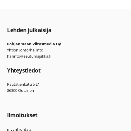
Lehden julkaisija
Pohjanmaan Viitosmedia Oy
Yhtiön johto/hallinto
hallinto@seutumajakka.fi
Yhteystiedot
Rautatienkatu 5 L1
86300 Oulainen
Ilmoitukset
myyntijohtaja