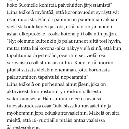
koko Suomelle kehittää palveluiden järjestämistä”.
Liina Mäkelä myöntää, että koronavuodet syrjäyttivät
osan nuorista. Hän oli pahimman pandemian aikaan
vielä yläkoululainen ja koki, että hänkin jäi monen
asian ulkopuolelle, koska kotona piti olla niin paljon.
”Nyt olemme kuitenkin jo palautuneet siitä tosi hyvin,
mutta totta kai korona-aika näkyy vielä siinä, että kun
tapahtumia järjestetään, ovat ihmiset vielä tosi
varovaisia osallistumaan niihin. Koen, että nuoriin
pitäisi satsata vieläkin enemmän, jotta koronasta
palautuminen tapahtuisi nopeammin”.
Liina Mäkelä on perheensä ainut jäsen, joka on
aktiivisesti kiinnostunut yhteiskunnallisesta
vaikuttamisesta. Hän suunnittelee ottavansa
tulevaisuudessa osaa Oulaisissa kuntavaaleihin ja
myöhemmin jopa eduskuntavaaleihin. Mäkelä on sitä
mieltä, että 16-vuotiaille pitäisi antaa vaaleissa
äänestysoikeus.