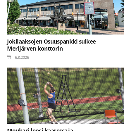
Jokilaaksojen Osuuspankki sulkee
Merijärven konttorin
6.8.2026
Moukari lensi kaaressa ja