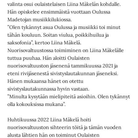
valinta osui oulaistelaisen Liina Mäkelän kohdalle.
Hän opiskelee ensimmäistä vuottaan Oulussa
Madetojan musiikkilukiossa.
”Olen tykännyt asua Oulussa ja musiikki toi minut
tähän kouluun. Soitan viulua, poikkihuilua ja
saksofonia”, kertoo Liina Mäkelä.
Nuorisovaltuustossa toimiminen on Liina Mäkelälle
tuttua puuhaa. Hän aloitti Oulaisten
nuorisovaltuuston jäsenenä tammikuussa 2021 ja
eteni rivijäsenestä sivistyslautakunnan jäseneksi.
Hänen mukaansa hänet on otettu
sivistyslautakunnassa hyvin vastaan.
”Minulta kysytään mielipiteitä asioihin. Olen tykännyt
olla kokouksissa mukana”.
Huhtikuussa 2022 Liina Mäkelä hoiti
nuorisovaltuuston sihteerin töitä ja tämän vuoden
alusta lähtien hän on toiminut Oulaisten