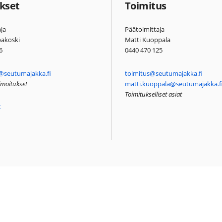
kset
Toimitus
ja
Päätoimittaja
pakoski
Matti Kuoppala
6
0440 470 125
@seutumajakka.fi
toimitus@seutumajakka.fi
ilmoitukset
matti.kuoppala@seutumajakka.f
Toimitukselliset asiat
t