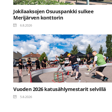
Jokilaaksojen Osuuspankki sulkee
Merijärven konttorin
6.8.2026
Vuoden 2026 katusählymestarit selvillä
5.8.2026