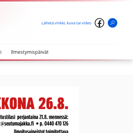
Lähetä vinkki, kuva tai video
Haku
i
Ilmestymispäivät