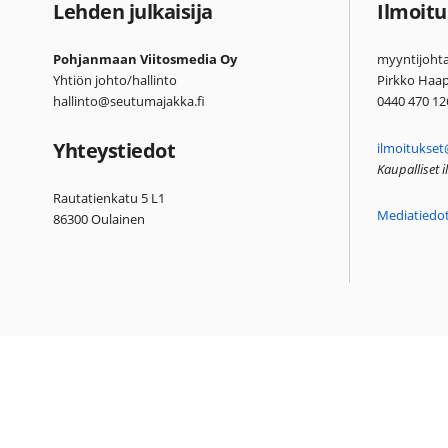
Lehden julkaisija
Ilmoitu
Pohjanmaan Viitosmedia Oy
myyntijohta
Yhtiön johto/hallinto
Pirkko Haa
hallinto@seutumajakka.fi
0440 470 12
Yhteystiedot
ilmoitukset
Kaupalliset 
Rautatienkatu 5 L1
Mediatiedo
86300 Oulainen