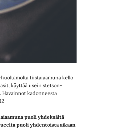
huoltamolta tiistaiaamuna kello
asit, käyttää usein stetson-
ut. Havainnot kadonneesta
12.
istaiaamuna puoli yhdeksältä
ueelta puoli yhdentoista aikaan.