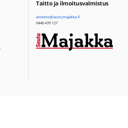
Taitto ja ilmoitusvalmistus
aineisto@seutumajakka.fi
0440 470 127
i