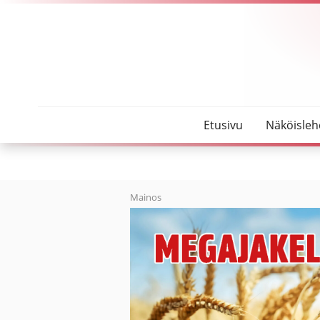
SeutuMajakka
Poliisi etsii kadonnutta 69-vuotiasta miestä Oulais
Etusivu
Näköisleh
Mainos