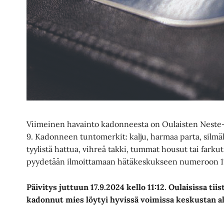
Viimeinen havainto kadonneesta on Oulaisten Neste-
9. Kadonneen tuntomerkit: kalju, harmaa parta, silmäl
tyylistä hattua, vihreä takki, tummat housut tai fark
pyydetään ilmoittamaan hätäkeskukseen numeroon 1
Päivitys juttuun 17.9.2024 kello 11:12. Oulaisissa ti
kadonnut mies löytyi hyvissä voimissa keskustan al