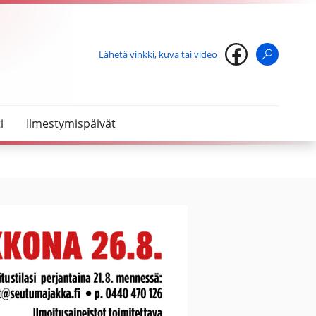
Lähetä vinkki, kuva tai video
Haku
i
Ilmestymispäivät