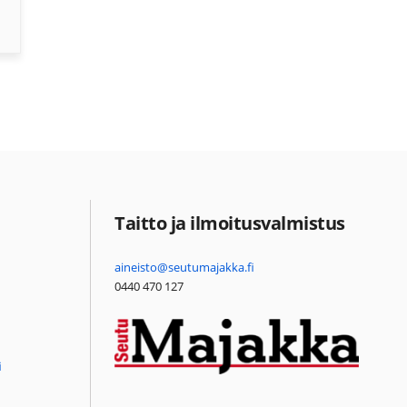
Taitto ja ilmoitusvalmistus
aineisto@seutumajakka.fi
0440 470 127
i