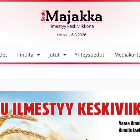
ytyi vielä samana iltana
SeutuMajakka
torstai, 6.8.2026
det
Ilmoita
Jutut
Yhteystiedot
Mediakortt