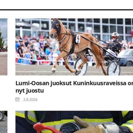
Lumi-Oosan juoksut Kuninkuusraveissa o
nyt juostu
3.8.2026