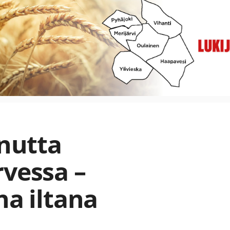
nnutta
rvessa –
na iltana