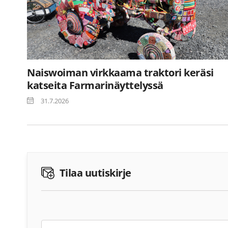
Naiswoiman virkkaama traktori keräsi
katseita Farmarinäyttelyssä
31.7.2026
Tilaa uutiskirje