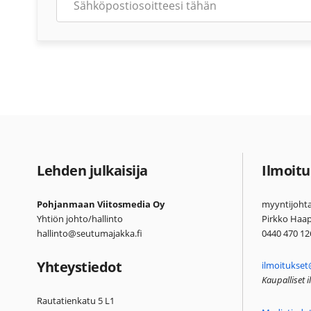
Lehden julkaisija
Ilmoitu
Pohjanmaan Viitosmedia Oy
myyntijohta
Yhtiön johto/hallinto
Pirkko Haa
hallinto@seutumajakka.fi
0440 470 12
Yhteystiedot
ilmoitukset
Kaupalliset 
Rautatienkatu 5 L1