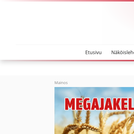
SeutuMajakka
Poliisi etsi kadonnutta Vihannin Ilveskorvessa – lö
Etusivu
Näköisleh
Mainos