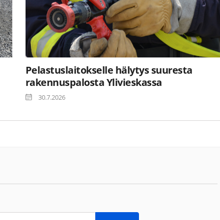
Pelastuslaitokselle hälytys suuresta
rakennuspalosta Ylivieskassa
30.7.2026