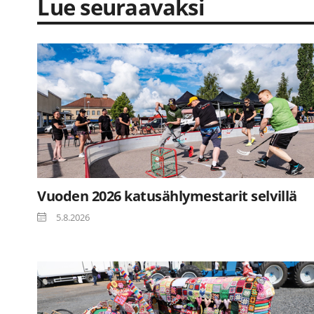
Lue seuraavaksi
Vuoden 2026 katusählymestarit selvillä
5.8.2026