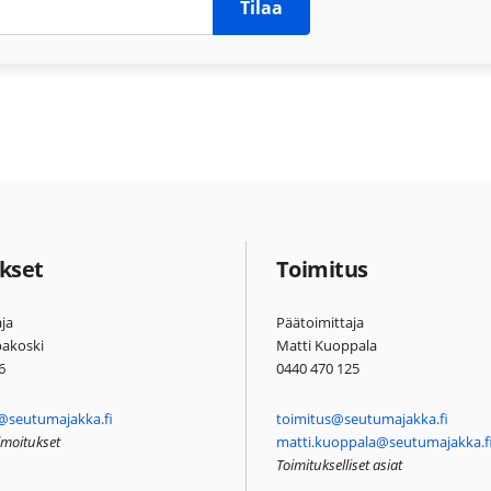
Tilaa
kset
Toimitus
ja
Päätoimittaja
pakoski
Matti Kuoppala
6
0440 470 125
@seutumajakka.fi
toimitus@seutumajakka.fi
ilmoitukset
matti.kuoppala@seutumajakka.f
Toimitukselliset asiat