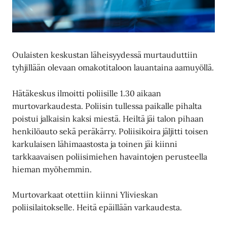
Oulaisten keskustan läheisyydessä murtauduttiin
tyhjillään olevaan omakotitaloon lauantaina aamuyöllä.
Hätäkeskus ilmoitti poliisille 1.30 aikaan
murtovarkaudesta. Poliisin tullessa paikalle pihalta
poistui jalkaisin kaksi miestä. Heiltä jäi talon pihaan
henkilöauto sekä peräkärry. Poliisikoira jäljitti toisen
karkulaisen lähimaastosta ja toinen jäi kiinni
tarkkaavaisen poliisimiehen havaintojen perusteella
hieman myöhemmin.
Murtovarkaat otettiin kiinni Ylivieskan
poliisilaitokselle. Heitä epäillään varkaudesta.