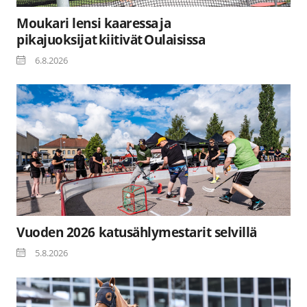
Moukari lensi kaaressa ja
pikajuoksijat kiitivät Oulaisissa
6.8.2026
Vuoden 2026 katusählymestarit selvillä
5.8.2026