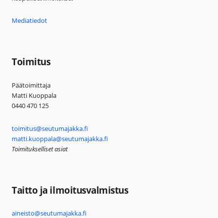
Mediatiedot
Toimitus
Päätoimittaja
Matti Kuoppala
0440 470 125
toimitus@seutumajakka.fi
matti.kuoppala@seutumajakka.fi
Toimitukselliset asiat
Taitto ja ilmoitusvalmistus
aineisto@seutumajakka.fi