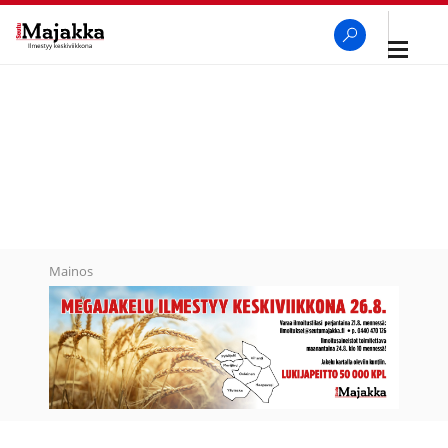
Avaa
navigaa
SeutuMajakka
Haku
Mainos