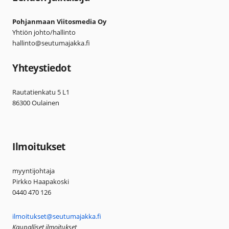
Pohjanmaan Viitosmedia Oy
Yhtiön johto/hallinto
hallinto@seutumajakka.fi
Yhteystiedot
Rautatienkatu 5 L1
86300 Oulainen
Ilmoitukset
myyntijohtaja
Pirkko Haapakoski
0440 470 126
ilmoitukset@seutumajakka.fi
Kaupalliset ilmoitukset