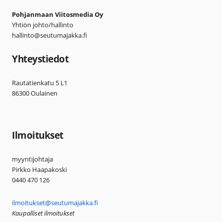
Pohjanmaan Viitosmedia Oy
Yhtiön johto/hallinto
hallinto@seutumajakka.fi
Yhteystiedot
Rautatienkatu 5 L1
86300 Oulainen
Ilmoitukset
myyntijohtaja
Pirkko Haapakoski
0440 470 126
ilmoitukset@seutumajakka.fi
Kaupalliset ilmoitukset