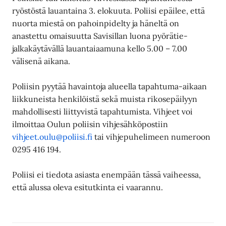
ryöstöstä lauantaina 3. elokuuta. Poliisi epäilee, että
nuorta miestä on pahoinpidelty ja häneltä on
anastettu omaisuutta Savisillan luona pyörätie-
jalkakäytävällä lauantaiaamuna kello 5.00 – 7.00
välisenä aikana.
Poliisin pyytää havaintoja alueella tapahtuma-aikaan
liikkuneista henkilöistä sekä muista rikosepäilyyn
mahdollisesti liittyvistä tapahtumista. Vihjeet voi
ilmoittaa Oulun poliisin vihjesähköpostiin
vihjeet.oulu@poliisi.fi
tai vihjepuhelimeen numeroon
0295 416 194.
Poliisi ei tiedota asiasta enempään tässä vaiheessa,
että alussa oleva esitutkinta ei vaarannu.