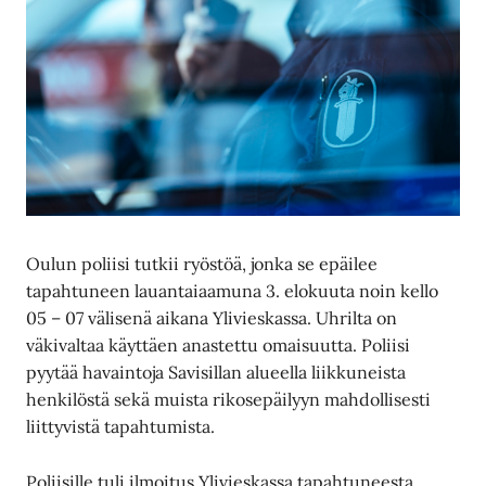
Oulun poliisi tutkii ryöstöä, jonka se epäilee
tapahtuneen lauantaiaamuna 3. elokuuta noin kello
05 – 07 välisenä aikana Ylivieskassa. Uhrilta on
väkivaltaa käyttäen anastettu omaisuutta. Poliisi
pyytää havaintoja Savisillan alueella liikkuneista
henkilöstä sekä muista rikosepäilyyn mahdollisesti
liittyvistä tapahtumista.
Poliisille tuli ilmoitus Ylivieskassa tapahtuneesta