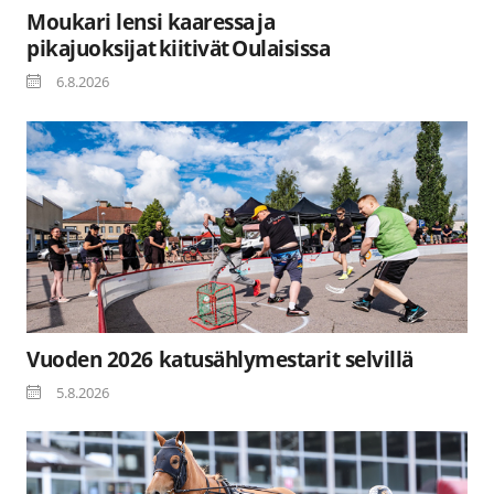
Moukari lensi kaaressa ja
pikajuoksijat kiitivät Oulaisissa
6.8.2026
Vuoden 2026 katusählymestarit selvillä
5.8.2026