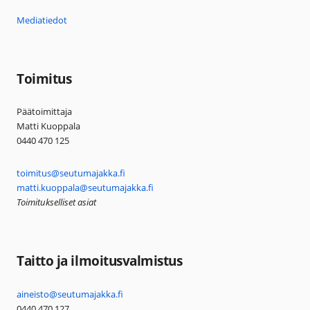
Mediatiedot
Toimitus
Päätoimittaja
Matti Kuoppala
0440 470 125
toimitus@seutumajakka.fi
matti.kuoppala@seutumajakka.fi
Toimitukselliset asiat
Taitto ja ilmoitusvalmistus
aineisto@seutumajakka.fi
0440 470 127