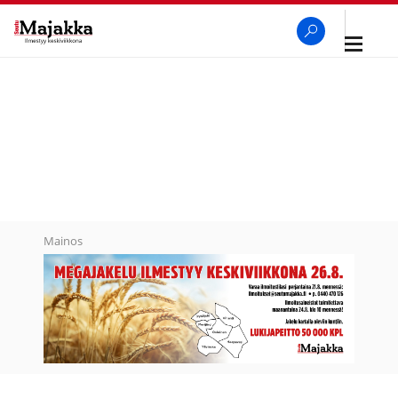
Avaa
navigaa
SeutuMajakka
Haku
Mainos