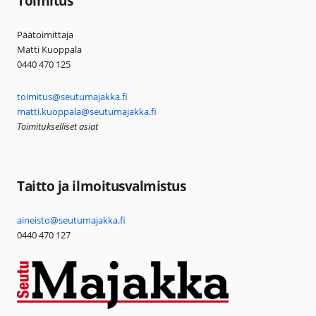
Toimitus
Päätoimittaja
Matti Kuoppala
0440 470 125
toimitus@seutumajakka.fi
matti.kuoppala@seutumajakka.fi
Toimitukselliset asiat
Taitto ja ilmoitusvalmistus
aineisto@seutumajakka.fi
0440 470 127