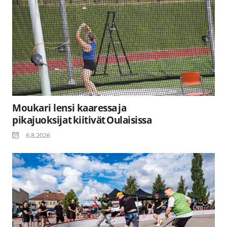
Moukari lensi kaaressa ja
pikajuoksijat kiitivät Oulaisissa
6.8.2026