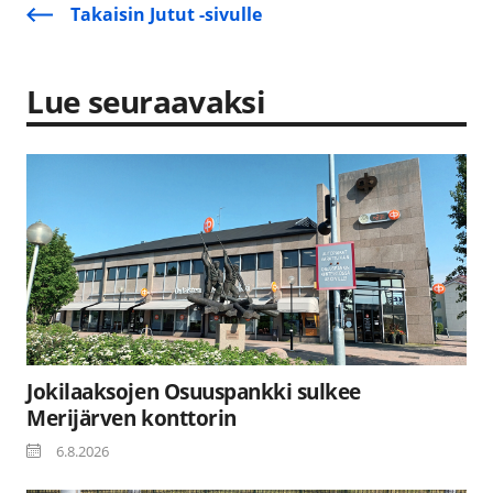
Takaisin Jutut -sivulle
Lue seuraavaksi
Jokilaaksojen Osuuspankki sulkee
Merijärven konttorin
6.8.2026