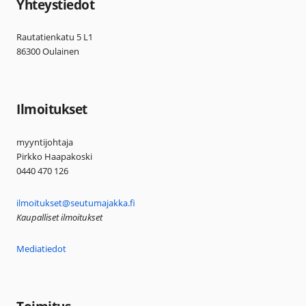
Yhteystiedot
Rautatienkatu 5 L1
86300 Oulainen
Ilmoitukset
myyntijohtaja
Pirkko Haapakoski
0440 470 126
ilmoitukset@seutumajakka.fi
Kaupalliset ilmoitukset
Mediatiedot