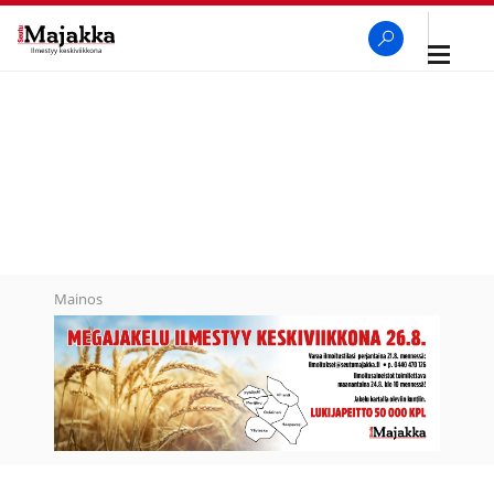
Avaa
navigaa
SeutuMajakka
Haku
Mainos