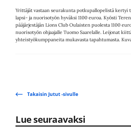
Yrittäjät vastaan seurakunta potkupallopelistä kerty
lapsi- ja nuorisotyön hyväksi 1100 euroa. Kyösti Terent
pääjärjestäjän Lions Club Oulaisten puolesta 1100 eu
nuorisotyön ohjaajalle Tuomo Saarelalle. Leijonat kiitt
yhteistyökumppaneita mukavasta tapahtumasta. Kuva:
Takaisin Jutut -sivulle
Lue seuraavaksi