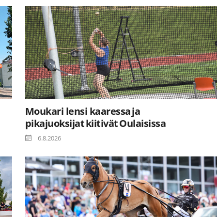
Moukari lensi kaaressa ja
pikajuoksijat kiitivät Oulaisissa
6.8.2026