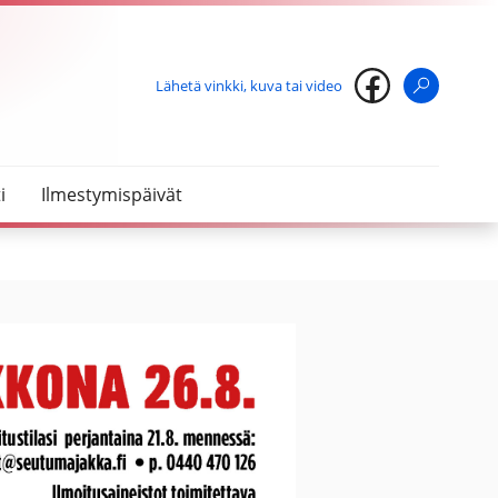
Lähetä vinkki, kuva tai video
Haku
i
Ilmestymispäivät