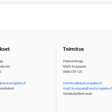
kset
Toimitus
ja
Päätoimittaja
pakoski
Matti Kuoppala
6
0440 470 125
@seutumajakka.fi
toimitus@seutumajakka.fi
ilmoitukset
matti.kuoppala@seutumajakka.f
Toimitukselliset asiat
t