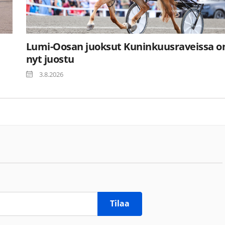
Lumi-Oosan juoksut Kuninkuusraveissa o
nyt juostu
3.8.2026
Tilaa