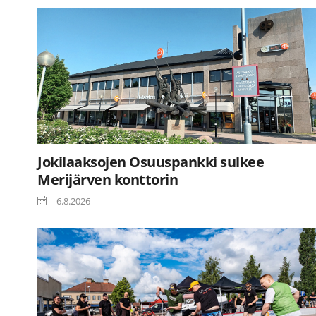
Jokilaaksojen Osuuspankki sulkee
Merijärven konttorin
6.8.2026