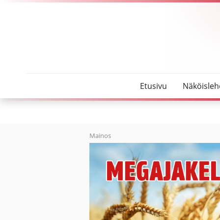
SeutuMajakka
Potkupallo-ottelun tuotto hyvään tarkoitukseen
Etusivu
Näköisleh
Mainos