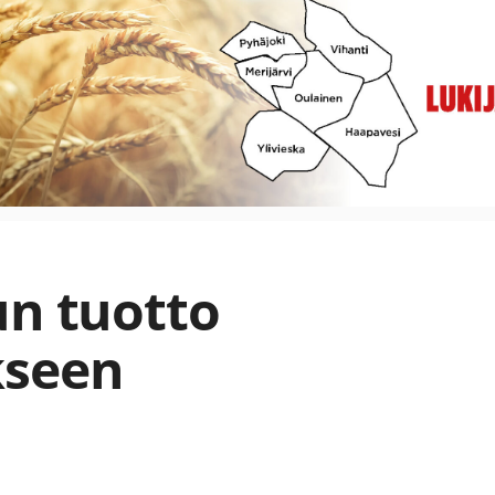
un tuotto
kseen