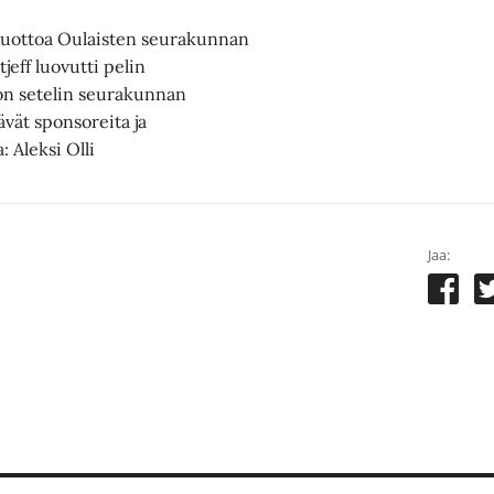
i tuottoa Oulaisten seurakunnan
jeff luovutti pelin
ron setelin seurakunnan
ävät sponsoreita ja
 Aleksi Olli
Jaa: