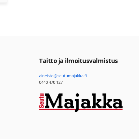
Taitto ja ilmoitusvalmistus
aineisto@seutumajakka.fi
0440 470 127
i