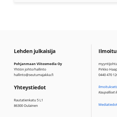
Lehden julkaisija
Ilmoitu
Pohjanmaan Viitosmedia Oy
myyntijohta
Yhtiön johto/hallinto
Pirkko Haa
hallinto@seutumajakka.fi
0440 470 12
Yhteystiedot
ilmoitukset
Kaupalliset 
Rautatienkatu 5 L1
Mediatiedo
86300 Oulainen