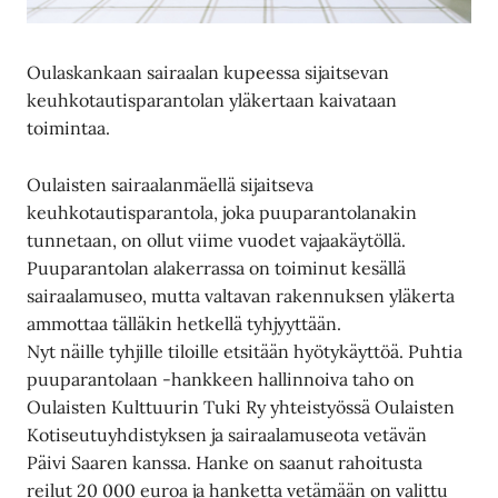
Oulaskankaan sairaalan kupeessa sijaitsevan
keuhkotautisparantolan yläkertaan kaivataan
toimintaa.
Oulaisten sairaalanmäellä sijaitseva
keuhkotautisparantola, joka puuparantolanakin
tunnetaan, on ollut viime vuodet vajaakäytöllä.
Puuparantolan alakerrassa on toiminut kesällä
sairaalamuseo, mutta valtavan rakennuksen yläkerta
ammottaa tälläkin hetkellä tyhjyyttään.
Nyt näille tyhjille tiloille etsitään hyötykäyttöä. Puhtia
puuparantolaan -hankkeen hallinnoiva taho on
Oulaisten Kulttuurin Tuki Ry yhteistyössä Oulaisten
Kotiseutuyhdistyksen ja sairaalamuseota vetävän
Päivi Saaren kanssa. Hanke on saanut rahoitusta
reilut 20 000 euroa ja hanketta vetämään on valittu