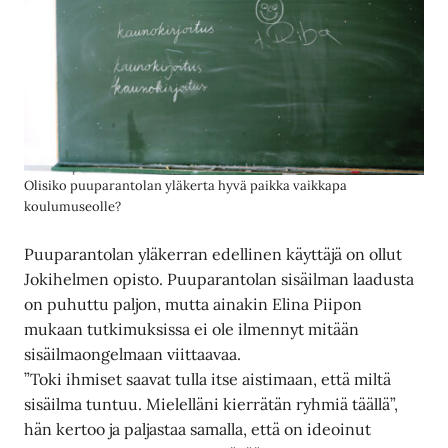
Olisiko puuparantolan yläkerta hyvä paikka vaikkapa
koulumuseolle?
Puuparantolan yläkerran edellinen käyttäjä on ollut
Jokihelmen opisto. Puuparantolan sisäilman laadusta
on puhuttu paljon, mutta ainakin Elina Piipon
mukaan tutkimuksissa ei ole ilmennyt mitään
sisäilmaongelmaan viittaavaa.
”Toki ihmiset saavat tulla itse aistimaan, että miltä
sisäilma tuntuu. Mielelläni kierrätän ryhmiä täällä”,
hän kertoo ja paljastaa samalla, että on ideoinut