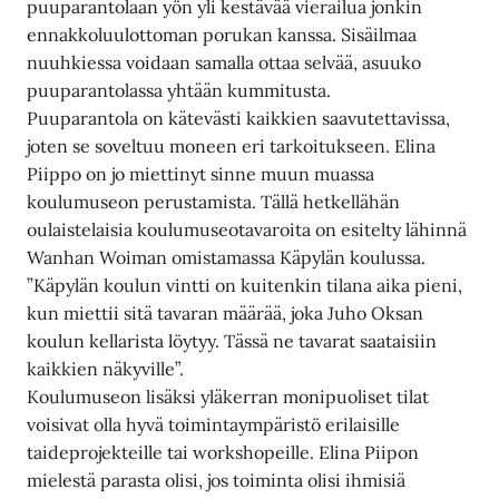
puuparantolaan yön yli kestävää vierailua jonkin
ennakkoluulottoman porukan kanssa. Sisäilmaa
nuuhkiessa voidaan samalla ottaa selvää, asuuko
puuparantolassa yhtään kummitusta.
Puuparantola on kätevästi kaikkien saavutettavissa,
joten se soveltuu moneen eri tarkoitukseen. Elina
Piippo on jo miettinyt sinne muun muassa
koulumuseon perustamista. Tällä hetkellähän
oulaistelaisia koulumuseotavaroita on esitelty lähinnä
Wanhan Woiman omistamassa Käpylän koulussa.
”Käpylän koulun vintti on kuitenkin tilana aika pieni,
kun miettii sitä tavaran määrää, joka Juho Oksan
koulun kellarista löytyy. Tässä ne tavarat saataisiin
kaikkien näkyville”.
Koulumuseon lisäksi yläkerran monipuoliset tilat
voisivat olla hyvä toimintaympäristö erilaisille
taideprojekteille tai workshopeille. Elina Piipon
mielestä parasta olisi, jos toiminta olisi ihmisiä