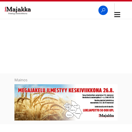
Avaa
navigaa
SeutuMajakka
Haku
Mainos