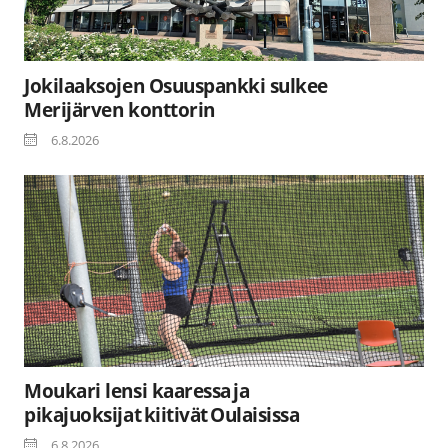
Jokilaaksojen Osuuspankki sulkee
Merijärven konttorin
6.8.2026
Moukari lensi kaaressa ja
pikajuoksijat kiitivät Oulaisissa
6.8.2026