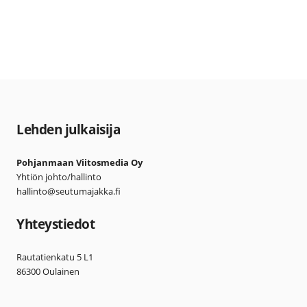
Lehden julkaisija
Pohjanmaan Viitosmedia Oy
Yhtiön johto/hallinto
hallinto@seutumajakka.fi
Yhteystiedot
Rautatienkatu 5 L1
86300 Oulainen