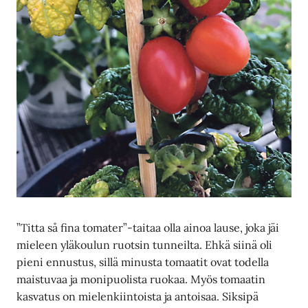
”Titta så fina tomater”-taitaa olla ainoa lause, joka jäi
mieleen yläkoulun ruotsin tunneilta. Ehkä siinä oli
pieni ennustus, sillä minusta tomaatit ovat todella
maistuvaa ja monipuolista ruokaa. Myös tomaatin
kasvatus on mielenkiintoista ja antoisaa. Siksipä