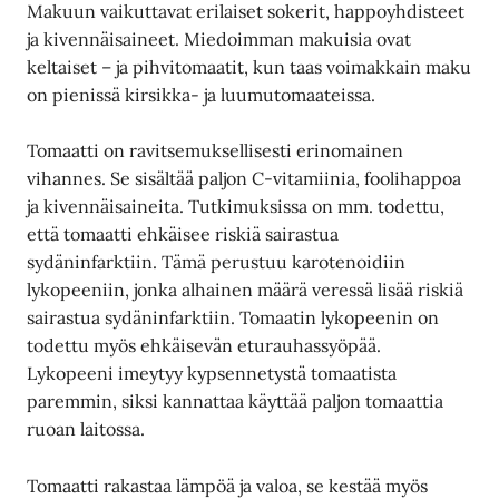
Makuun vaikuttavat erilaiset sokerit, happoyhdisteet
ja kivennäisaineet. Miedoimman makuisia ovat
keltaiset – ja pihvitomaatit, kun taas voimakkain maku
on pienissä kirsikka- ja luumutomaateissa.
Tomaatti on ravitsemuksellisesti erinomainen
vihannes. Se sisältää paljon C-vitamiinia, foolihappoa
ja kivennäisaineita. Tutkimuksissa on mm. todettu,
että tomaatti ehkäisee riskiä sairastua
sydäninfarktiin. Tämä perustuu karotenoidiin
lykopeeniin, jonka alhainen määrä veressä lisää riskiä
sairastua sydäninfarktiin. Tomaatin lykopeenin on
todettu myös ehkäisevän eturauhassyöpää.
Lykopeeni imeytyy kypsennetystä tomaatista
paremmin, siksi kannattaa käyttää paljon tomaattia
ruoan laitossa.
Tomaatti rakastaa lämpöä ja valoa, se kestää myös