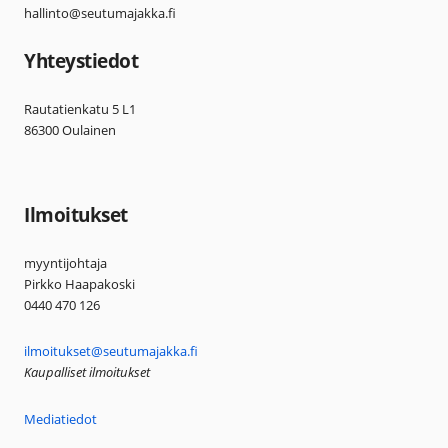
hallinto@seutumajakka.fi
Yhteystiedot
Rautatienkatu 5 L1
86300 Oulainen
Ilmoitukset
myyntijohtaja
Pirkko Haapakoski
0440 470 126
ilmoitukset@seutumajakka.fi
Kaupalliset ilmoitukset
Mediatiedot