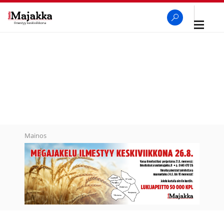
Avaa
navigaa
SeutuMajakka
Haku
Mainos