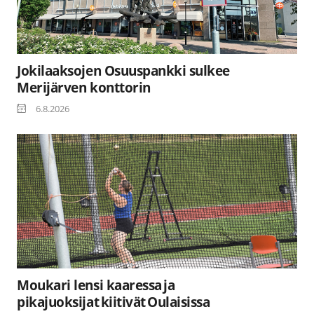
Jokilaaksojen Osuuspankki sulkee
Merijärven konttorin
6.8.2026
Moukari lensi kaaressa ja
pikajuoksijat kiitivät Oulaisissa