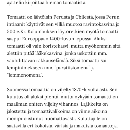
ajattelin kirjoittaa hieman tomaatista.
Tomaatti on lähtöisin Perusta ja Chilestä, jossa Perun
intiaanit käyttivät sen villiä muotoa ravintokasvina jo
500 e.Kr. Kolumbuksen löytöretkien myötä tomaatti
saapui Eurooppaan 1400-luvun lopussa. Aluksi
tomaatti oli vain koristekasvi, mutta myöhemmin sitä
alettiin pitää lääkekasvina, jonka uskottiin mm.
vauhdittavan rakkauselämää. Siksi tomaatti sai
lempinimekseen mm. ”paratiisiomena” ja
”lemmenomena”.
Suomessa tomaattia on viljelty 1870-luvulta asti. Sen
kulutus oli aluksi pientä, mutta nykyään tomaatti on
maailman eniten viljelty vihannes. Lajikkeita on
jalostettu ja tomaattivalikoima on viime aikoina
monipuolistunut huomattavasti. Kuluttajille on
saatavilla eri kokoisia, värisiä ja makuisia tomaatteja.