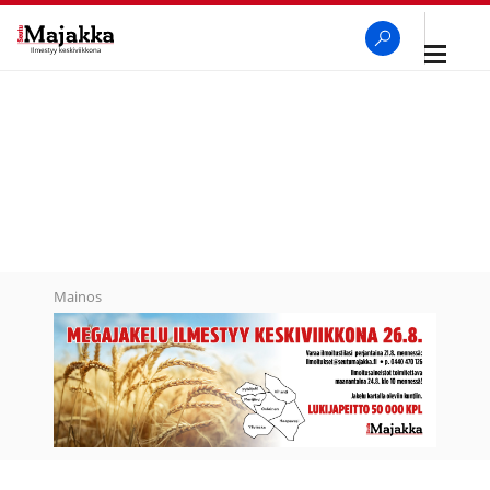
Avaa
navigaa
SeutuMajakka
Haku
Mainos