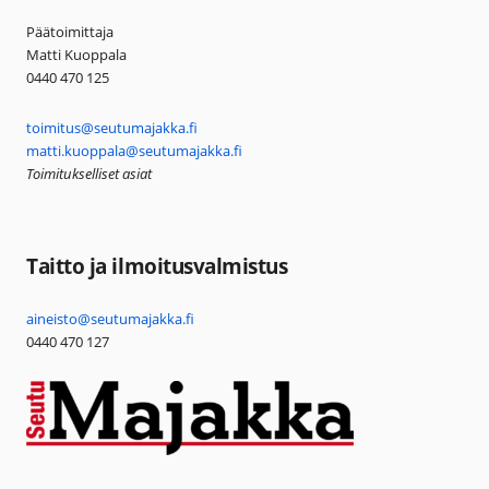
Päätoimittaja
Matti Kuoppala
0440 470 125
toimitus@seutumajakka.fi
matti.kuoppala@seutumajakka.fi
Toimitukselliset asiat
Taitto ja ilmoitusvalmistus
aineisto@seutumajakka.fi
0440 470 127