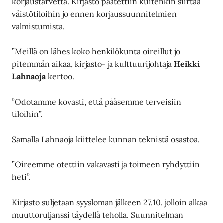
korjaustarvetta. Kirjasto päätettiin kuitenkin siirtää
väistötiloihin jo ennen korjaussuunnitelmien
valmistumista.
”Meillä on lähes koko henkilökunta oireillut jo
pitemmän aikaa, kirjasto- ja kulttuurijohtaja
Heikki
Lahnaoja
kertoo.
”Odotamme kovasti, että pääsemme terveisiin
tiloihin”.
Samalla Lahnaoja kiittelee kunnan teknistä osastoa.
”Oireemme otettiin vakavasti ja toimeen ryhdyttiin
heti”.
Kirjasto suljetaan syysloman jälkeen 27.10. jolloin alkaa
muuttoruljanssi täydellä teholla. Suunnitelman