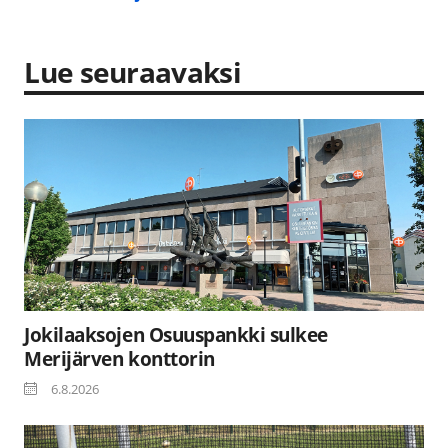
Lue seuraavaksi
Jokilaaksojen Osuuspankki sulkee
Merijärven konttorin
6.8.2026