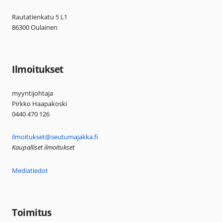
Rautatienkatu 5 L1
86300 Oulainen
Ilmoitukset
myyntijohtaja
Pirkko Haapakoski
0440 470 126
ilmoitukset@seutumajakka.fi
Kaupalliset ilmoitukset
Mediatiedot
Toimitus