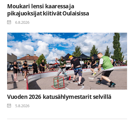
Moukari lensi kaaressa ja
pikajuoksijat kiitivät Oulaisissa
6.8.2026
Vuoden 2026 katusählymestarit selvillä
5.8.2026