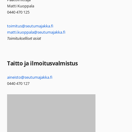
Matti Kuoppala
0440 470 125
toimitus@seutumajakka.fi
matti.kuoppala@seutumajakka.fi
Toimitukselliset asiat
Taitto ja ilmoitusvalmistus
aineisto@seutumajakka.fi
0440 470 127