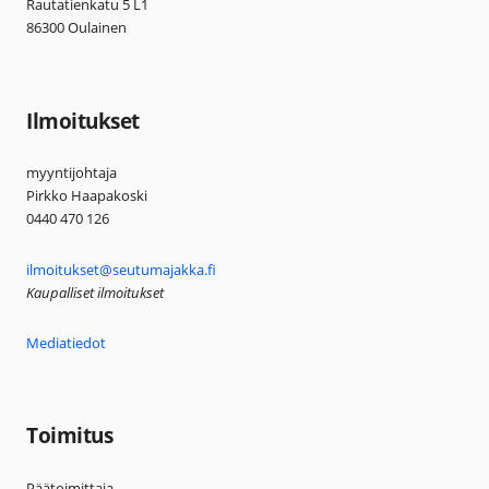
Rautatienkatu 5 L1
86300 Oulainen
Ilmoitukset
myyntijohtaja
Pirkko Haapakoski
0440 470 126
ilmoitukset@seutumajakka.fi
Kaupalliset ilmoitukset
Mediatiedot
Toimitus
Päätoimittaja