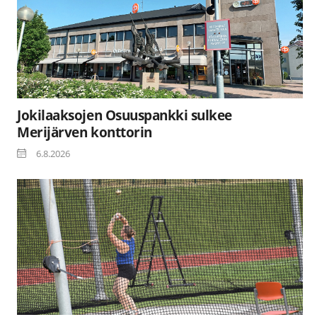
Jokilaaksojen Osuuspankki sulkee
Merijärven konttorin
6.8.2026