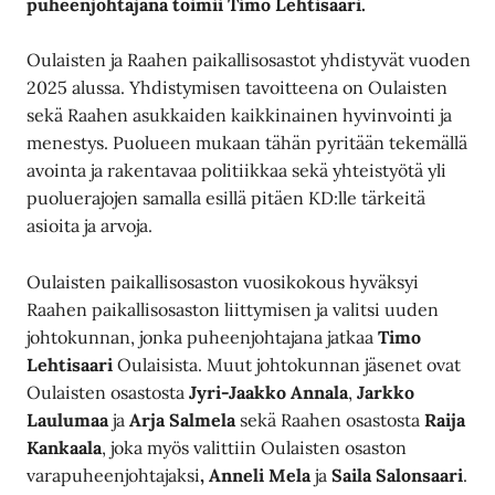
puheenjohtajana toimii Timo Lehtisaari.
Oulaisten ja Raahen paikallisosastot yhdistyvät vuoden
2025 alussa. Yhdistymisen tavoitteena on Oulaisten
sekä Raahen asukkaiden kaikkinainen hyvinvointi ja
menestys. Puolueen mukaan tähän pyritään tekemällä
avointa ja rakentavaa politiikkaa sekä yhteistyötä yli
puoluerajojen samalla esillä pitäen KD:lle tärkeitä
asioita ja arvoja.
Oulaisten paikallisosaston vuosikokous hyväksyi
Raahen paikallisosaston liittymisen ja valitsi uuden
johtokunnan, jonka puheenjohtajana jatkaa
Timo
Lehtisaari
Oulaisista. Muut johtokunnan jäsenet ovat
Oulaisten osastosta
Jyri-Jaakko Annala
,
Jarkko
Laulumaa
ja
Arja Salmela
sekä Raahen osastosta
Raija
Kankaala
, joka myös valittiin Oulaisten osaston
varapuheenjohtajaksi
, Anneli Mela
ja
Saila Salonsaari
.