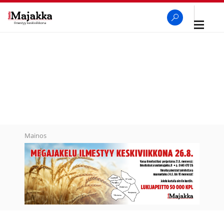
Avaa
navigaa
SeutuMajakka
Haku
Mainos