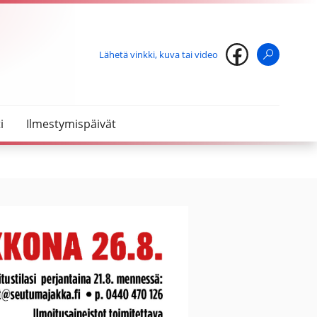
Lähetä vinkki, kuva tai video
Haku
i
Ilmestymispäivät