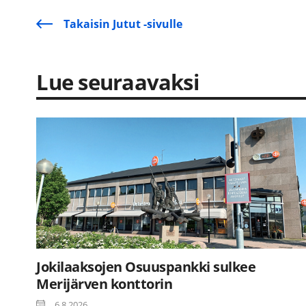
Takaisin Jutut -sivulle
Lue seuraavaksi
Jokilaaksojen Osuuspankki sulkee
Merijärven konttorin
6.8.2026