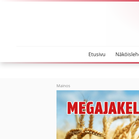
SeutuMajakka
Rakennusliike Sorvoja rakentaa Pyhäjoelle kunna
Etusivu
Näköisleh
Mainos