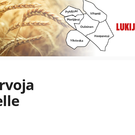
rvoja
lle