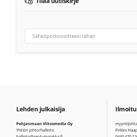
Tilaa uutiskirje
Lehden julkaisija
Ilmoitu
Pohjanmaan Viitosmedia Oy
myyntijohta
Yhtiön johto/hallinto
Pirkko Haa
hallinto@seutumajakka.fi
0440 470 12