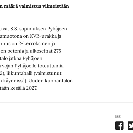
n määrä valmistua viimeistään
ttivat 8.8. sopimuksen Pyhäjoen
kamuotona on KVR-urakka ja
ennus on 2-kerroksinen ja
on betonia ja ulkoseinät 275
alo jatkaa Pyhäjoen
rvojan Pyhäjoelle toteuttamia
), liikuntahalli (valmistunut
en käynnissä). Uuden kunnantalon
tään kesällä 2027.
Jaa: