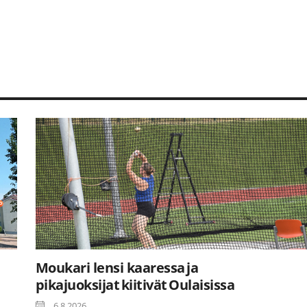
Moukari lensi kaaressa ja
pikajuoksijat kiitivät Oulaisissa
6.8.2026