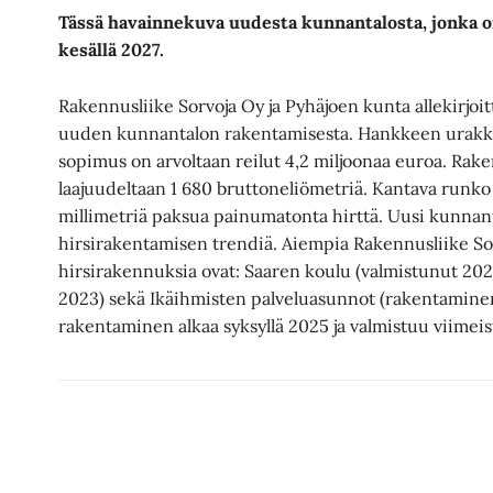
Tässä havainnekuva uudesta kunnantalosta, jonka o
kesällä 2027.
Rakennusliike Sorvoja Oy ja Pyhäjoen kunta allekirjoi
uuden kunnantalon rakentamisesta. Hankkeen urak
sopimus on arvoltaan reilut 4,2 miljoonaa euroa. Rak
laajuudeltaan 1 680 bruttoneliömetriä. Kantava runko 
millimetriä paksua painumatonta hirttä. Uusi kunnant
hirsirakentamisen trendiä. Aiempia Rakennusliike So
hirsirakennuksia ovat: Saaren koulu (valmistunut 2022
2023) sekä Ikäihmisten palveluasunnot (rakentamin
rakentaminen alkaa syksyllä 2025 ja valmistuu viimeis