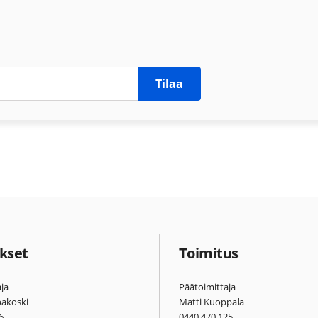
Tilaa
kset
Toimitus
ja
Päätoimittaja
pakoski
Matti Kuoppala
6
0440 470 125