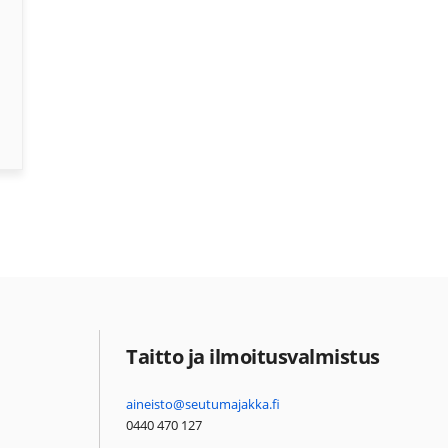
Taitto ja ilmoitusvalmistus
aineisto@seutumajakka.fi
0440 470 127