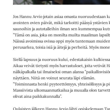
Jos Hannu Arvio jotain asiaa omasta nuoruudestaan ka
avointen ovien päivät, mikä tarkoitti pääsyä ystävien 
saunoihin ja autotalleihin ilman sen kummempaa kuts
”Tämä on asia, joka on monilta muilta maailman lapsilt
Näissä avoimissa ovissa oppi myös tuntemaan muiden
perusarkea, toisia isiä ja äitejä ja perheitä. Myös monet 
Siellä lapsuus ja nuoruus kului, edestakaisin kulkiessa
Aikaa veivät tietysti myös harrastukset, joita vetivä
nälkäpalkalla tai ilmaiseksi oman alansa ”paikallisvisi
näyttäen. Niitä on voinut seurata läpi elämän.
”Toiminnasta henki pyyteettömyys, yhteisöllisyys ja pi
Massiivista ulkomaanmatkailua ja muualla olon tarvetta 
olivat aina paikkakunnalla”.
Oulaisten jälkeen Hannu Arvio lähti opiskelemaan Ta