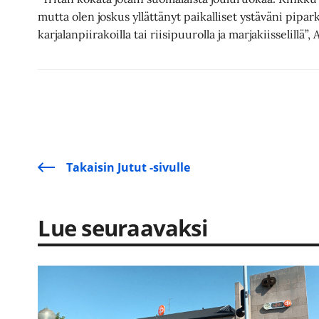
mutta olen joskus yllättänyt paikalliset ystäväni pipark
karjalanpiirakoilla tai riisipuurolla ja marjakiisselillä”, 
Takaisin Jutut -sivulle
Lue seuraavaksi