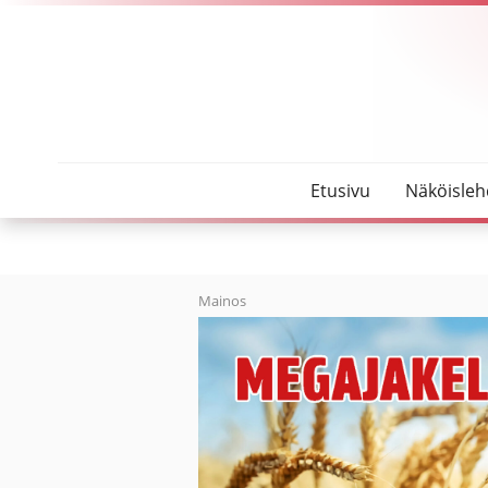
SeutuMajakka
Rakkaus johdatti Espanjaan
Etusivu
Näköisleh
Mainos