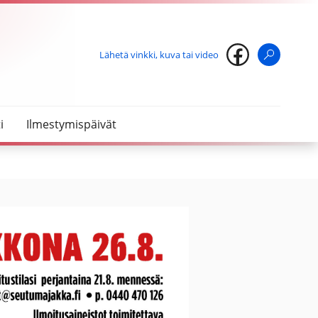
Lähetä vinkki, kuva tai video
Haku
i
Ilmestymispäivät