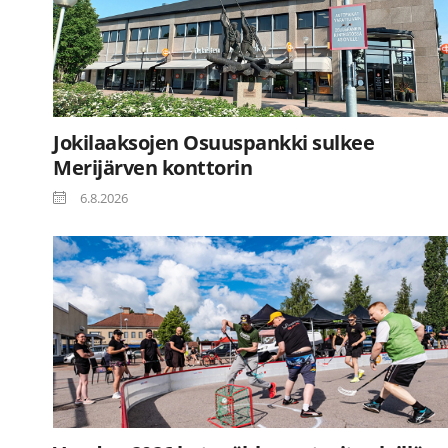
Jokilaaksojen Osuuspankki sulkee
Merijärven konttorin
6.8.2026