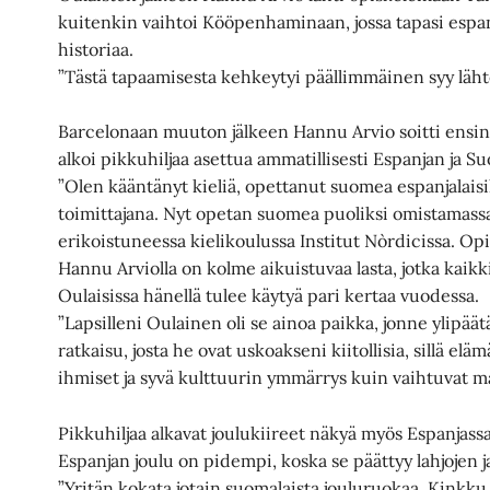
kuitenkin vaihtoi Kööpenhaminaan, jossa tapasi espan
historiaa.
”Tästä tapaamisesta kehkeytyi päällimmäinen syy lähte
Barcelonaan muuton jälkeen Hannu Arvio soitti ensin
alkoi pikkuhiljaa asettua ammatillisesti Espanjan ja 
”Olen kääntänyt kieliä, opettanut suomea espanjalaisil
toimittajana. Nyt opetan suomea puoliksi omistamassa
erikoistuneessa kielikoulussa Institut Nòrdicissa. Opis
Hannu Arviolla on kolme aikuistuvaa lasta, jotka kaikk
Oulaisissa hänellä tulee käytyä pari kertaa vuodessa.
”Lapsilleni Oulainen oli se ainoa paikka, jonne ylipäät
ratkaisu, josta he ovat uskoakseni kiitollisia, sillä e
ihmiset ja syvä kulttuurin ymmärrys kuin vaihtuvat m
Pikkuhiljaa alkavat joulukiireet näkyä myös Espanjassa
Espanjan joulu on pidempi, koska se päättyy lahjojen 
”Yritän kokata jotain suomalaista jouluruokaa. Kinkk