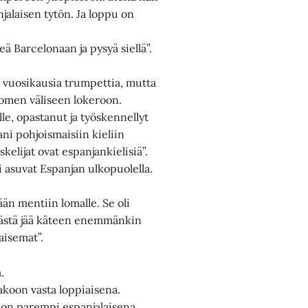
jalaisen tytön. Ja loppu on
ä Barcelonaan ja pysyä siellä”.
 vuosikausia trumpettia, mutta
Suomen väliseen lokeroon.
le, opastanut ja työskennellyt
ni pohjoismaisiin kieliin
kelijat ovat espanjankielisiä”.
i asuvat Espanjan ulkopuolella.
ään mentiin lomalle. Se oli
lämästä jää käteen enemmänkin
aisemat”.
.
jakoon vasta loppiaisena.
u on parempi espanjalaisena,