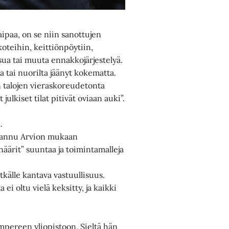
ipaa, on se niin sanottujen
koteihin, keittiönpöytiin,
ua tai muuta ennakkojärjestelyä.
a tai nuorilta jäänyt kokematta.
 talojen vieraskoreudetonta
julkiset tilat pitivät oviaan auki”.
.
t Hannu Arvion mukaan
önäärit” suuntaa ja toimintamalleja
tkälle kantava vastuullisuus.
ei oltu vielä keksitty, ja kaikki
mpereen yliopistoon. Sieltä hän