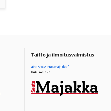
Taitto ja ilmoitusvalmistus
aineisto@seutumajakka.fi
0440 470 127
i