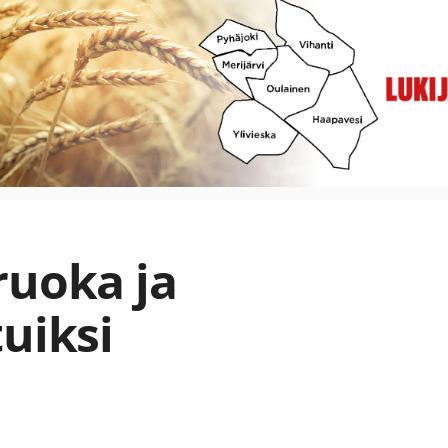
ruoka ja
uiksi