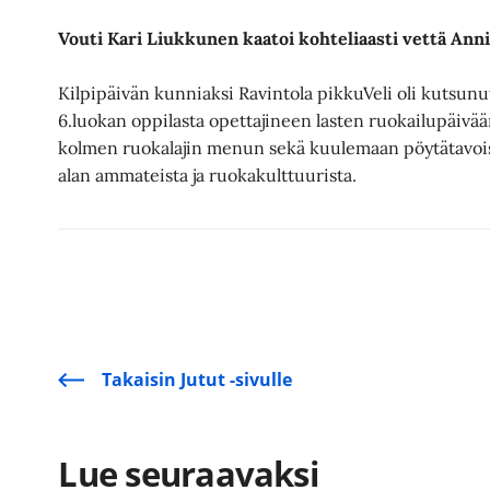
Vouti Kari Liukkunen kaatoi kohteliaasti
vettä Anni
Kilpipäivän kunniaksi Ravintola pikkuVeli oli kutsun
6.luokan oppilasta opettajineen lasten ruokailupäivä
kolmen ruokalajin menun sekä kuulemaan pöytätavoist
alan ammateista ja ruokakulttuurista.
Takaisin Jutut -sivulle
Lue seuraavaksi