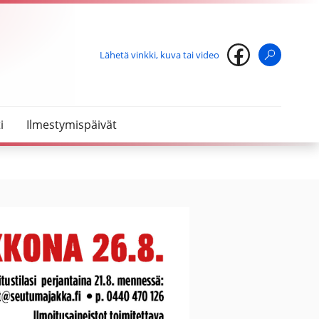
Lähetä vinkki, kuva tai video
Haku
i
Ilmestymispäivät