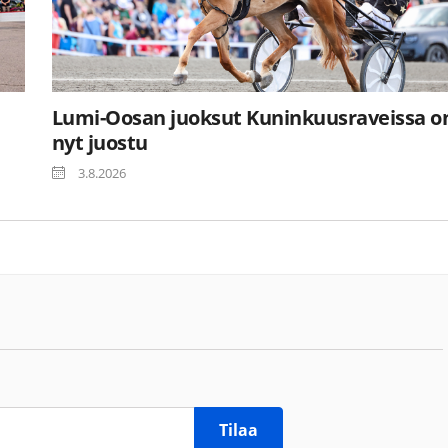
Lumi-Oosan juoksut Kuninkuusraveissa o
nyt juostu
3.8.2026
Tilaa