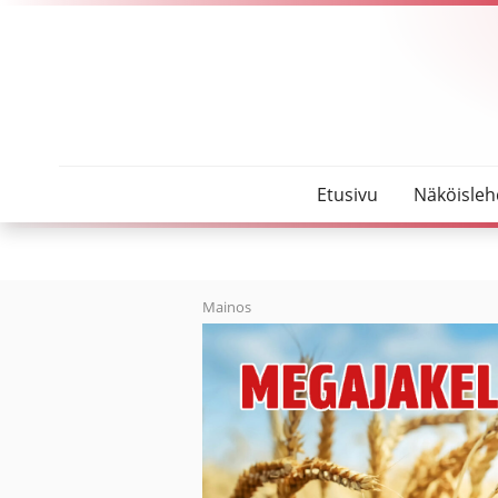
SeutuMajakka
Ravintolan hyvä ruoka ja ruokailutavat tutuiksi
Etusivu
Näköisleh
Mainos