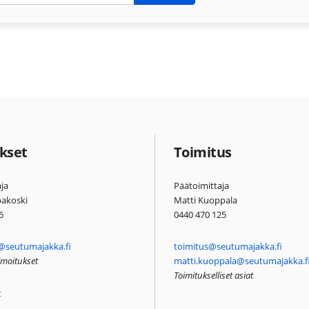
kset
Toimitus
ja
Päätoimittaja
pakoski
Matti Kuoppala
6
0440 470 125
@seutumajakka.fi
toimitus@seutumajakka.fi
ilmoitukset
matti.kuoppala@seutumajakka.f
Toimitukselliset asiat
t