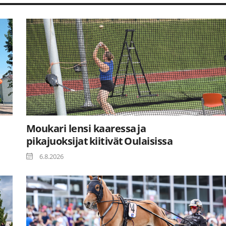
Moukari lensi kaaressa ja
pikajuoksijat kiitivät Oulaisissa
6.8.2026