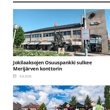
Jokilaaksojen Osuuspankki sulkee
Merijärven konttorin
6.8.2026