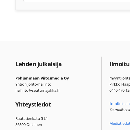
Lehden julkaisija
Ilmoitu
Pohjanmaan Viitosmedia Oy
myyntijohta
Yhtiön johto/hallinto
Pirkko Haa
hallinto@seutumajakka.fi
0440 470 12
Yhteystiedot
ilmoitukset
Kaupalliset 
Rautatienkatu 5 L1
Mediatiedo
86300 Oulainen