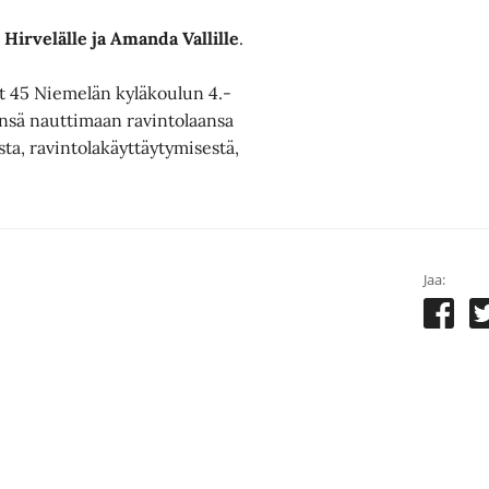
 Hirvelälle
ja Amanda Vallille
.
ut 45 Niemelän kyläkoulun 4.-
änsä nauttimaan ravintolaansa
a, ravintolakäyttäytymisestä,
Jaa: