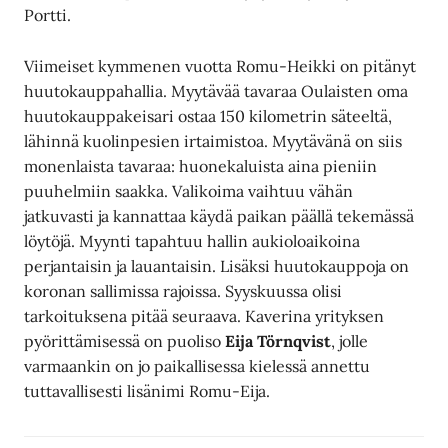
Portti.
Viimeiset kymmenen vuotta Romu-Heikki on pitänyt
huutokauppahallia. Myytävää tavaraa Oulaisten oma
huutokauppakeisari ostaa 150 kilometrin säteeltä,
lähinnä kuolinpesien irtaimistoa. Myytävänä on siis
monenlaista tavaraa: huonekaluista aina pieniin
puuhelmiin saakka. Valikoima vaihtuu vähän
jatkuvasti ja kannattaa käydä paikan päällä tekemässä
löytöjä. Myynti tapahtuu hallin aukioloaikoina
perjantaisin ja lauantaisin. Lisäksi huutokauppoja on
koronan sallimissa rajoissa. Syyskuussa olisi
tarkoituksena pitää seuraava. Kaverina yrityksen
pyörittämisessä on puoliso
Eija Törnqvist
, jolle
varmaankin on jo paikallisessa kielessä annettu
tuttavallisesti lisänimi Romu-Eija.