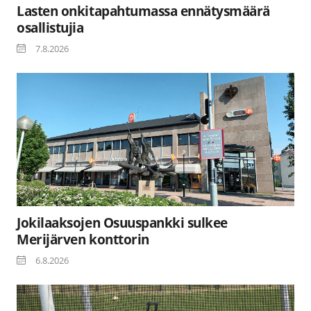
Lasten onkitapahtumassa ennätysmäärä
osallistujia
7.8.2026
Jokilaaksojen Osuuspankki sulkee
Merijärven konttorin
6.8.2026