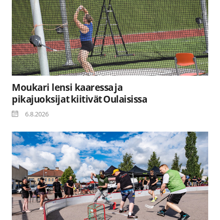
Moukari lensi kaaressa ja
pikajuoksijat kiitivät Oulaisissa
6.8.2026