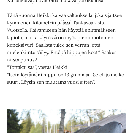
Kullankaivajat ovat oma mukava porukkansa”.
Tänä vuonna Heikki kaivaa valtauksella, joka sijaitsee
kymmenen kilometrin päässä Tankavaarasta,
Vuotsolla. Kaivamiseen hän käyttää enimmäkseen
lapiota, mutta käytössä on myös pienimuotoinen
konekaivuri. Saalista tulee sen verran, että
mielenkiinto säilyy. Entäpä hippujen koot? Saakos
niistä puhua?
“Tottakai saa”, vastaa Heikki.
“Isoin löytämäni hippu on 13 grammaa. Se oli jo melko
suuri. Löysin sen muutama vuosi sitten”.