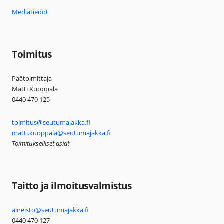
Mediatiedot
Toimitus
Päätoimittaja
Matti Kuoppala
0440 470 125
toimitus@seutumajakka.fi
matti.kuoppala@seutumajakka.fi
Toimitukselliset asiat
Taitto ja ilmoitusvalmistus
aineisto@seutumajakka.fi
0440 470 127