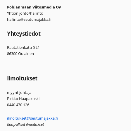
Pohjanmaan Viitosmedia Oy
Yhtiön johto/hallinto
hallinto@seutumajakka.fi
Yhteystiedot
Rautatienkatu 5 L1
86300 Oulainen
Ilmoitukset
myyntijohtaja
Pirkko Haapakoski
0440 470 126
ilmoitukset@seutumajakka.fi
Kaupalliset ilmoitukset