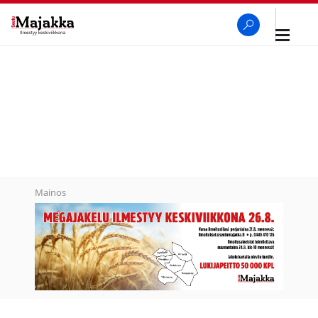
Avaa
navigaa
SeutuMajakka
Haku
Mainos