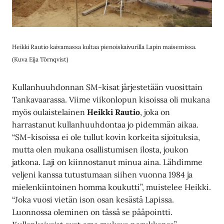
Heikki Rautio kaivamassa kultaa pienoiskaivurilla Lapin maisemissa.
(Kuva Eija Törnqvist)
Kullanhuuhdonnan SM-kisat järjestetään vuosittain
Tankavaarassa. Viime viikonlopun kisoissa oli mukana
myös oulaistelainen
Heikki Rautio
, joka on
harrastanut kullanhuuhdontaa jo pidemmän aikaa.
“SM-kisoissa ei ole tullut kovin korkeita sijoituksia,
mutta olen mukana osallistumisen ilosta, joukon
jatkona. Laji on kiinnostanut minua aina. Lähdimme
veljeni kanssa tutustumaan siihen vuonna 1984 ja
mielenkiintoinen homma koukutti”, muistelee Heikki.
“Joka vuosi vietän ison osan kesästä Lapissa.
Luonnossa oleminen on tässä se pääpointti.