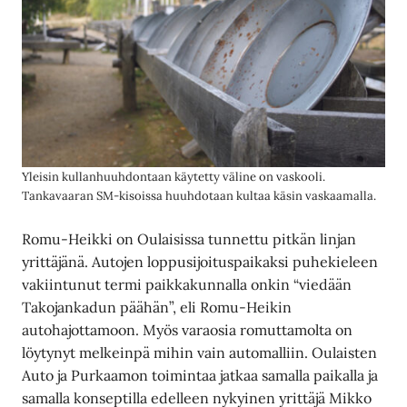
Yleisin kullanhuuhdontaan käytetty väline on vaskooli.
Tankavaaran SM-kisoissa huuhdotaan kultaa käsin vaskaamalla.
Romu-Heikki on Oulaisissa tunnettu pitkän linjan
yrittäjänä. Autojen loppusijoituspaikaksi puhekieleen
vakiintunut termi paikkakunnalla onkin “viedään
Takojankadun päähän”, eli Romu-Heikin
autohajottamoon. Myös varaosia romuttamolta on
löytynyt melkeinpä mihin vain automalliin. Oulaisten
Auto ja Purkaamon toimintaa jatkaa samalla paikalla ja
samalla konseptilla edelleen nykyinen yrittäjä Mikko