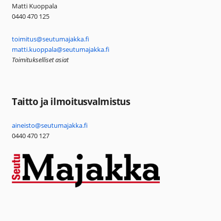
Matti Kuoppala
0440 470 125
toimitus@seutumajakka.fi
matti.kuoppala@seutumajakka.fi
Toimitukselliset asiat
Taitto ja ilmoitusvalmistus
aineisto@seutumajakka.fi
0440 470 127