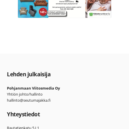
Lehden julkaisija
Pohjanmaan Viitosmedia Oy
Yhtiön johto/hallinto
hallinto@seutumajakka.fi
Yhteystiedot
Rautatienkatu 5 L1