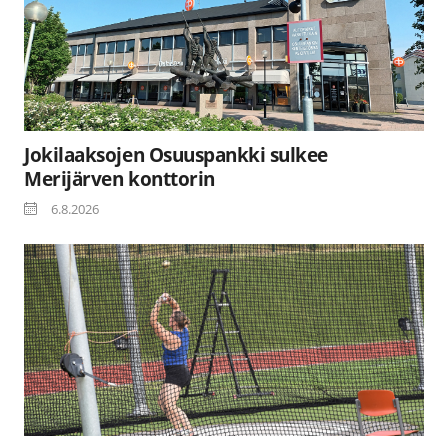
Jokilaaksojen Osuuspankki sulkee
Merijärven konttorin
6.8.2026