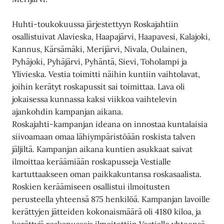
Huhti-toukokuussa järjestettyyn Roskajahtiin
osallistuivat Alavieska, Haapajärvi, Haapavesi, Kalajoki,
Kannus, Kärsämäki, Merijärvi, Nivala, Oulainen,
Pyhäjoki, Pyhäjärvi, Pyhäntä, Sievi, Toholampi ja
Ylivieska. Vestia toimitti näihin kuntiin vaihtolavat,
joihin kerätyt roskapussit sai toimittaa. Lava oli
jokaisessa kunnassa kaksi viikkoa vaihtelevin
ajankohdin kampanjan aikana.
Roskajahti-kampanjan ideana on innostaa kuntalaisia
siivoamaan omaa lähiympäristöään roskista talven
jäljiltä. Kampanjan aikana kuntien asukkaat saivat
ilmoittaa keräämiään roskapusseja Vestialle
kartuttaakseen oman paikkakuntansa roskasaalista.
Roskien keräämiseen osallistui ilmoitusten
perusteella yhteensä 875 henkilöä. Kampanjan lavoille
kerättyjen jätteiden kokonaismäärä oli 4180 kiloa, ja
kerättyjä roskapusseja ilmoitettiin Vestialle yhteensä