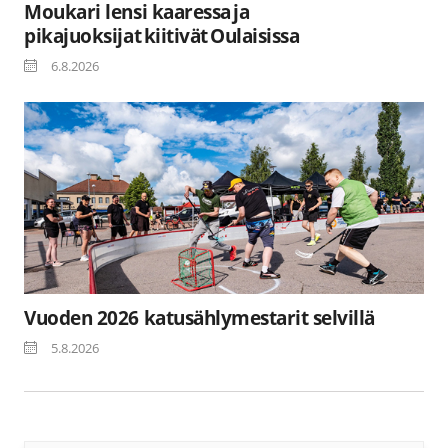
Moukari lensi kaaressa ja
pikajuoksijat kiitivät Oulaisissa
6.8.2026
Vuoden 2026 katusählymestarit selvillä
5.8.2026