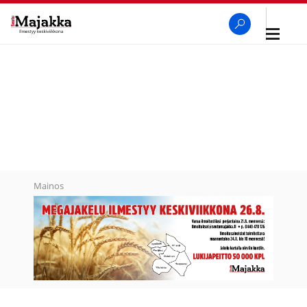
Avaa
navigaa
SeutuMajakka
Haku
Mainos