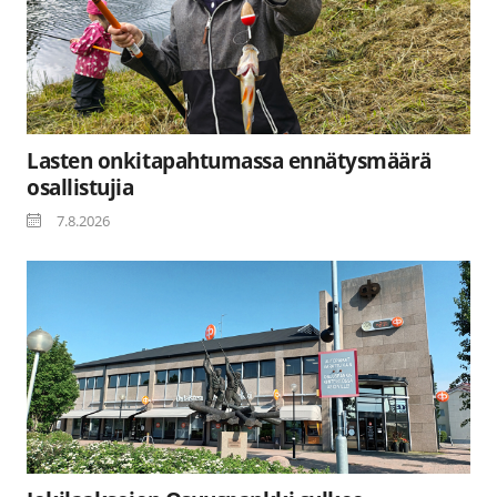
Lasten onkitapahtumassa ennätysmäärä
osallistujia
7.8.2026