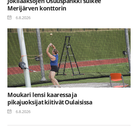
Jokilaaksojen Osuuspankki sulkee
Merijärven konttorin
6.8.2026
Moukari lensi kaaressa ja
pikajuoksijat kiitivät Oulaisissa
6.8.2026