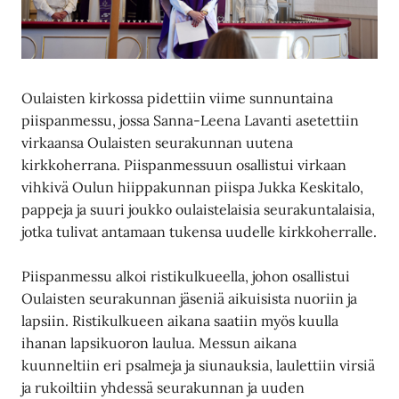
Oulaisten kirkossa pidettiin viime sunnuntaina
piispanmessu, jossa Sanna-Leena Lavanti asetettiin
virkaansa Oulaisten seurakunnan uutena
kirkkoherrana. Piispanmessuun osallistui virkaan
vihkivä Oulun hiippakunnan piispa Jukka Keskitalo,
pappeja ja suuri joukko oulaistelaisia seurakuntalaisia,
jotka tulivat antamaan tukensa uudelle kirkkoherralle.
Piispanmessu alkoi ristikulkueella, johon osallistui
Oulaisten seurakunnan jäseniä aikuisista nuoriin ja
lapsiin. Ristikulkueen aikana saatiin myös kuulla
ihanan lapsikuoron laulua. Messun aikana
kuunneltiin eri psalmeja ja siunauksia, laulettiin virsiä
ja rukoiltiin yhdessä seurakunnan ja uuden