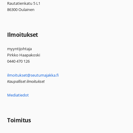
Rautatienkatu 5 L1
86300 Oulainen
Ilmoitukset
myyntijohtaja
Pirkko Haapakoski
0440 470 126
ilmoitukset@seutumajakka.fi
Kaupalliset ilmoitukset
Mediatiedot
Toimitus