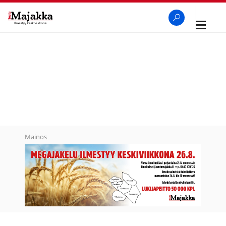
Avaa
navigaa
SeutuMajakka
Haku
Mainos