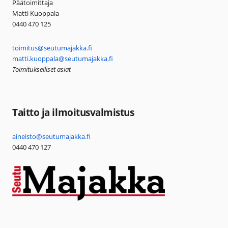
Päätoimittaja
Matti Kuoppala
0440 470 125
toimitus@seutumajakka.fi
matti.kuoppala@seutumajakka.fi
Toimitukselliset asiat
Taitto ja ilmoitusvalmistus
aineisto@seutumajakka.fi
0440 470 127