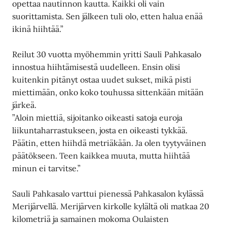
opettaa nautinnon kautta. Kaikki oli vain
suorittamista. Sen jälkeen tuli olo, etten halua enää
ikinä hiihtää.”
Reilut 30 vuotta myöhemmin yritti Sauli Pahkasalo
innostua hiihtämisestä uudelleen. Ensin olisi
kuitenkin pitänyt ostaa uudet sukset, mikä pisti
miettimään, onko koko touhussa sittenkään mitään
järkeä.
”Aloin miettiä, sijoitanko oikeasti satoja euroja
liikuntaharrastukseen, josta en oikeasti tykkää.
Päätin, etten hiihdä metriäkään. Ja olen tyytyväinen
päätökseen. Teen kaikkea muuta, mutta hiihtää
minun ei tarvitse.”
Sauli Pahkasalo varttui pienessä Pahkasalon kylässä
Merijärvellä. Merijärven kirkolle kylältä oli matkaa 20
kilometriä ja samainen mokoma Oulaisten