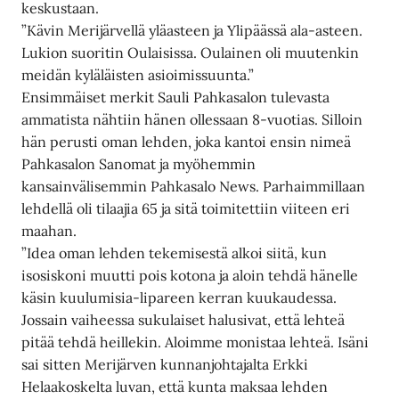
keskustaan.
”Kävin Merijärvellä yläasteen ja Ylipäässä ala-asteen.
Lukion suoritin Oulaisissa. Oulainen oli muutenkin
meidän kyläläisten asioimissuunta.”
Ensimmäiset merkit Sauli Pahkasalon tulevasta
ammatista nähtiin hänen ollessaan 8-vuotias. Silloin
hän perusti oman lehden, joka kantoi ensin nimeä
Pahkasalon Sanomat ja myöhemmin
kansainvälisemmin Pahkasalo News. Parhaimmillaan
lehdellä oli tilaajia 65 ja sitä toimitettiin viiteen eri
maahan.
”Idea oman lehden tekemisestä alkoi siitä, kun
isosiskoni muutti pois kotona ja aloin tehdä hänelle
käsin kuulumisia-lipareen kerran kuukaudessa.
Jossain vaiheessa sukulaiset halusivat, että lehteä
pitää tehdä heillekin. Aloimme monistaa lehteä. Isäni
sai sitten Merijärven kunnanjohtajalta Erkki
Helaakoskelta luvan, että kunta maksaa lehden