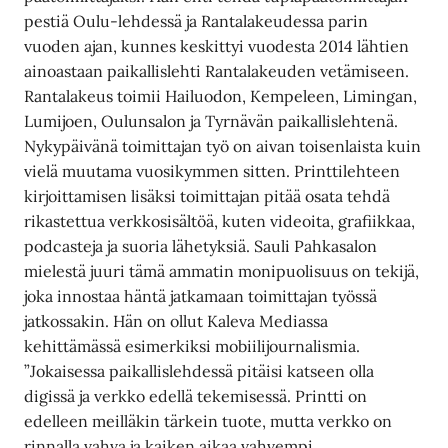
pestiä Oulu-lehdessä ja Rantalakeudessa parin
vuoden ajan, kunnes keskittyi vuodesta 2014 lähtien
ainoastaan paikallislehti Rantalakeuden vetämiseen.
Rantalakeus toimii Hailuodon, Kempeleen, Limingan,
Lumijoen, Oulunsalon ja Tyrnävän paikallislehtenä.
Nykypäivänä toimittajan työ on aivan toisenlaista kuin
vielä muutama vuosikymmen sitten. Printtilehteen
kirjoittamisen lisäksi toimittajan pitää osata tehdä
rikastettua verkkosisältöä, kuten videoita, grafiikkaa,
podcasteja ja suoria lähetyksiä. Sauli Pahkasalon
mielestä juuri tämä ammatin monipuolisuus on tekijä,
joka innostaa häntä jatkamaan toimittajan työssä
jatkossakin. Hän on ollut Kaleva Mediassa
kehittämässä esimerkiksi mobiilijournalismia.
”Jokaisessa paikallislehdessä pitäisi katseen olla
digissä ja verkko edellä tekemisessä. Printti on
edelleen meilläkin tärkein tuote, mutta verkko on
rinnalla vahva ja kaiken aikaa vahvempi