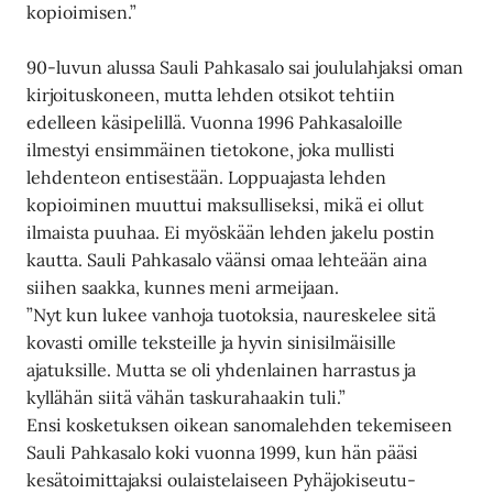
kopioimisen.”
90-luvun alussa Sauli Pahkasalo sai joululahjaksi oman
kirjoituskoneen, mutta lehden otsikot tehtiin
edelleen käsipelillä. Vuonna 1996 Pahkasaloille
ilmestyi ensimmäinen tietokone, joka mullisti
lehdenteon entisestään. Loppuajasta lehden
kopioiminen muuttui maksulliseksi, mikä ei ollut
ilmaista puuhaa. Ei myöskään lehden jakelu postin
kautta. Sauli Pahkasalo väänsi omaa lehteään aina
siihen saakka, kunnes meni armeijaan.
”Nyt kun lukee vanhoja tuotoksia, naureskelee sitä
kovasti omille teksteille ja hyvin sinisilmäisille
ajatuksille. Mutta se oli yhdenlainen harrastus ja
kyllähän siitä vähän taskurahaakin tuli.”
Ensi kosketuksen oikean sanomalehden tekemiseen
Sauli Pahkasalo koki vuonna 1999, kun hän pääsi
kesätoimittajaksi oulaistelaiseen Pyhäjokiseutu-