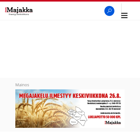
Avaa
navigaa
SeutuMajakka
Haku
Mainos