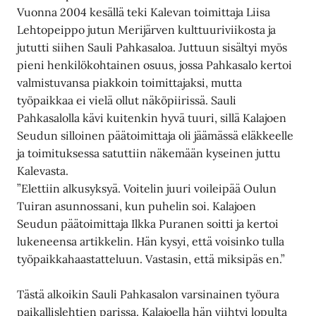
Vuonna 2004 kesällä teki Kalevan toimittaja Liisa
Lehtopeippo jutun Merijärven kulttuuriviikosta ja
jututti siihen Sauli Pahkasaloa. Juttuun sisältyi myös
pieni henkilökohtainen osuus, jossa Pahkasalo kertoi
valmistuvansa piakkoin toimittajaksi, mutta
työpaikkaa ei vielä ollut näköpiirissä. Sauli
Pahkasalolla kävi kuitenkin hyvä tuuri, sillä Kalajoen
Seudun silloinen päätoimittaja oli jäämässä eläkkeelle
ja toimituksessa satuttiin näkemään kyseinen juttu
Kalevasta.
”Elettiin alkusyksyä. Voitelin juuri voileipää Oulun
Tuiran asunnossani, kun puhelin soi. Kalajoen
Seudun päätoimittaja Ilkka Puranen soitti ja kertoi
lukeneensa artikkelin. Hän kysyi, että voisinko tulla
työpaikkahaastatteluun. Vastasin, että miksipäs en.”
Tästä alkoikin Sauli Pahkasalon varsinainen työura
paikallislehtien parissa. Kalajoella hän viihtyi lopulta