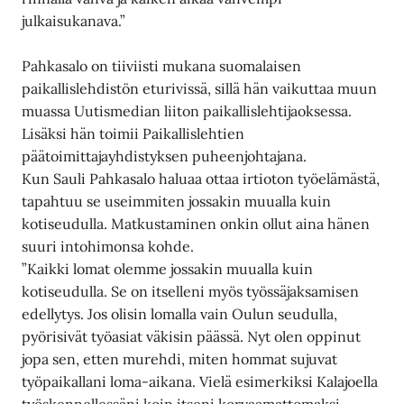
julkaisukanava.”
Pahkasalo on tiiviisti mukana suomalaisen
paikallislehdistön eturivissä, sillä hän vaikuttaa muun
muassa Uutismedian liiton paikallislehtijaoksessa.
Lisäksi hän toimii Paikallislehtien
päätoimittajayhdistyksen puheenjohtajana.
Kun Sauli Pahkasalo haluaa ottaa irtioton työelämästä,
tapahtuu se useimmiten jossakin muualla kuin
kotiseudulla. Matkustaminen onkin ollut aina hänen
suuri intohimonsa kohde.
”Kaikki lomat olemme jossakin muualla kuin
kotiseudulla. Se on itselleni myös työssäjaksamisen
edellytys. Jos olisin lomalla vain Oulun seudulla,
pyörisivät työasiat väkisin päässä. Nyt olen oppinut
jopa sen, etten murehdi, miten hommat sujuvat
työpaikallani loma-aikana. Vielä esimerkiksi Kalajoella
työskennellessäni koin itseni korvaamattomaksi.