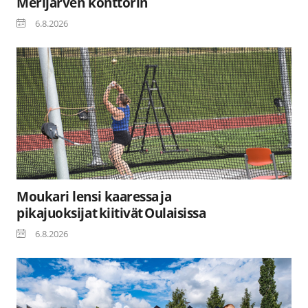
Merijärven konttorin
6.8.2026
Moukari lensi kaaressa ja
pikajuoksijat kiitivät Oulaisissa
6.8.2026