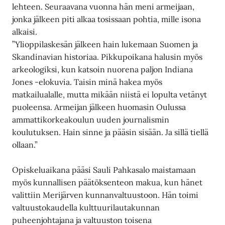
lehteen. Seuraavana vuonna hän meni armeijaan,
jonka jälkeen piti alkaa tosissaan pohtia, mille isona
alkaisi.
”Ylioppilaskesän jälkeen hain lukemaan Suomen ja
Skandinavian historiaa. Pikkupoikana halusin myös
arkeologiksi, kun katsoin nuorena paljon Indiana
Jones -elokuvia. Taisin minä hakea myös
matkailualalle, mutta mikään niistä ei lopulta vetänyt
puoleensa. Armeijan jälkeen huomasin Oulussa
ammattikorkeakoulun uuden journalismin
koulutuksen. Hain sinne ja pääsin sisään. Ja sillä tiellä
ollaan.”
Opiskeluaikana pääsi Sauli Pahkasalo maistamaan
myös kunnallisen päätöksenteon makua, kun hänet
valittiin Merijärven kunnanvaltuustoon. Hän toimi
valtuustokaudella kulttuurilautakunnan
puheenjohtajana ja valtuuston toisena