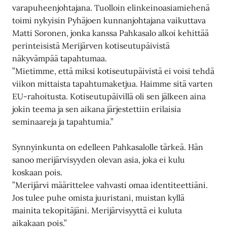
varapuheenjohtajana. Tuolloin elinkeinoasiamiehenä
toimi nykyisin Pyhäjoen kunnanjohtajana vaikuttava
Matti Soronen, jonka kanssa Pahkasalo alkoi kehittää
perinteisistä Merijärven kotiseutupäivistä
näkyvämpää tapahtumaa.
”Mietimme, että miksi kotiseutupäivistä ei voisi tehdä
viikon mittaista tapahtumaketjua. Haimme sitä varten
EU-rahoitusta. Kotiseutupäivillä oli sen jälkeen aina
jokin teema ja sen aikana järjestettiin erilaisia
seminaareja ja tapahtumia.”
Synnyinkunta on edelleen Pahkasalolle tärkeä. Hän
sanoo merijärvisyyden olevan asia, joka ei kulu
koskaan pois.
”Merijärvi määrittelee vahvasti omaa identiteettiäni.
Jos tulee puhe omista juuristani, muistan kyllä
mainita tekopitäjäni. Merijärvisyyttä ei kuluta
aikakaan pois.”