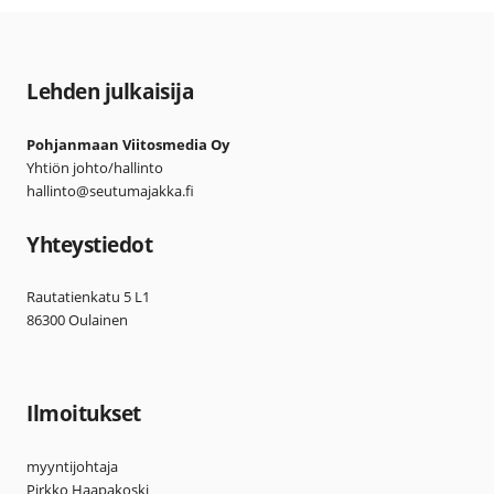
Lehden julkaisija
Pohjanmaan Viitosmedia Oy
Yhtiön johto/hallinto
hallinto@seutumajakka.fi
Yhteystiedot
Rautatienkatu 5 L1
86300 Oulainen
Ilmoitukset
myyntijohtaja
Pirkko Haapakoski