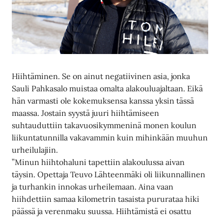
Hiihtäminen. Se on ainut negatiivinen asia, jonka
Sauli Pahkasalo muistaa omalta alakouluajaltaan. Eikä
hän varmasti ole kokemuksensa kanssa yksin tässä
maassa. Jostain syystä juuri hiihtämiseen
suhtauduttiin takavuosikymmeninä monen koulun
liikuntatunnilla vakavammin kuin mihinkään muuhun
urheilulajiin.
”Minun hiihtohaluni tapettiin alakoulussa aivan
täysin. Opettaja Teuvo Lähteenmäki oli liikunnallinen
ja turhankin innokas urheilemaan. Aina vaan
hiihdettiin samaa kilometrin tasaista pururataa hiki
päässä ja verenmaku suussa. Hiihtämistä ei osattu