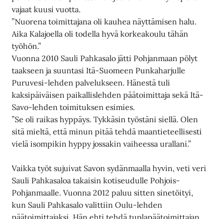
vajaat kuusi vuotta.
”Nuorena toimittajana oli kauhea näyttämisen halu.
Aika Kalajoella oli todella hyvä korkeakoulu tähän
työhön.”
Vuonna 2010 Sauli Pahkasalo jätti Pohjanmaan pölyt
taakseen ja suuntasi Itä-Suomeen Punkaharjulle
Puruvesi-lehden palvelukseen. Hänestä tuli
kaksipäiväisen paikallislehden päätoimittaja sekä Itä-
Savo-lehden toimituksen esimies.
”Se oli raikas hyppäys. Tykkäsin työstäni siellä. Olen
sitä mieltä, että minun pitää tehdä maantieteellisesti
vielä isompikin hyppy jossakin vaiheessa urallani.”
Vaikka työt sujuivat Savon sydänmaalla hyvin, veti veri
Sauli Pahkasaloa takaisin kotiseudulle Pohjois-
Pohjanmaalle. Vuonna 2012 paluu sitten sinetöityi,
kun Sauli Pahkasalo valittiin Oulu-lehden
päätoimittajaksi. Hän ehti tehdä tuplapäätoimittajan