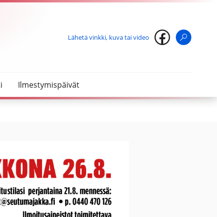
Lähetä vinkki, kuva tai video
Haku
i
Ilmestymispäivät