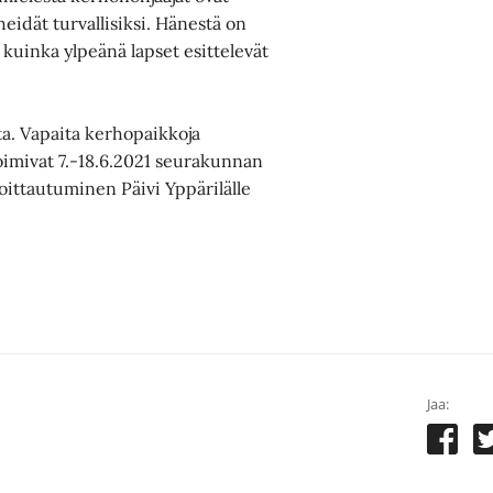
heidät turvallisiksi. Hänestä on
ja kuinka ylpeänä lapset esittelevät
a. Vapaita kerhopaikkoja
 toimivat 7.-18.6.2021 seurakunnan
moittautuminen Päivi Yppärilälle
Jaa: