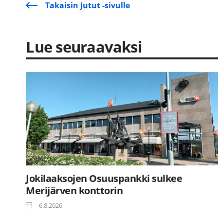
Takaisin Jutut -sivulle
Lue seuraavaksi
Jokilaaksojen Osuuspankki sulkee
Merijärven konttorin
6.8.2026