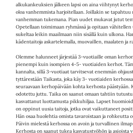
alkukankeuksien jälkeen lapsi on aina viihtynyt kerho
oloa vanhemmista harjoitellaan. Joillakin se tapahtuu 
vanhemman tukemana. Pian uudet mukavat jutut te
Opetellaan toimimaan ryhmässä ja opitaan vähitellen 
sukeltaa leikin maailmaan niin sisällä kuin ulkona. Ha
kädentaitoja askartelemalla, muovaillen, maalaten ja 
Olemme halunneet järjestää 3-vuotiaille oman kerho
pienempi kuin isompien 4-5- vuotiaiden kerhot. Täm
kannalta, sillä 3-vuotiaat tarvitsevat enemmän ohjaust
tyttärestään Taikasta, joka käy 3- vuotiaiden kerhossa
seuraavaan kerhopäivään kohta kerhosta päästyään. Ke
odotettu juttu. Taika on saanut omaan tahtiin tutust
kasvattanut luottamusta pikkuhiljaa. Lapset huomioida
on oppinut uusia taitoja, jotka ovat vaikuttaneet posi
Hän osaa huolehtia omista tavaroistaan ja rohkeutta 
Päivin mielestä kerhossa on avoin ja turvallinen ilmap
Kerhosta on saanut tukea kasvatustyöhön ja asioista 