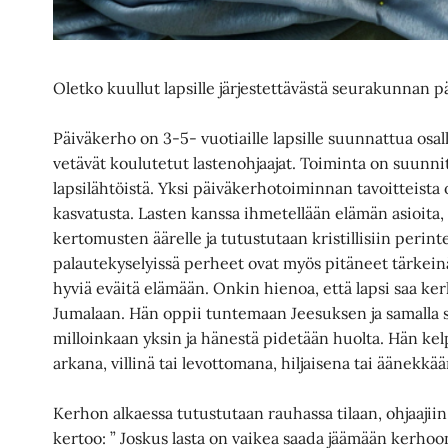
Oletko kuullut lapsille järjestettävästä seurakunnan
Päiväkerho on 3-5- vuotiaille lapsille suunnattua osa
vetävät koulutetut lastenohjaajat. Toiminta on suunnite
lapsilähtöistä. Yksi päiväkerhotoiminnan tavoitteista o
kasvatusta. Lasten kanssa ihmetellään elämän asioit
kertomusten äärelle ja tutustutaan kristillisiin perinte
palautekyselyissä perheet ovat myös pitäneet tärkein
hyviä eväitä elämään. Onkin hienoa, että lapsi saa ke
Jumalaan. Hän oppii tuntemaan Jeesuksen ja samalla 
milloinkaan yksin ja hänestä pidetään huolta. Hän kelp
arkana, villinä tai levottomana, hiljaisena tai äänekkää
Kerhon alkaessa tutustutaan rauhassa tilaan, ohjaajiin 
kertoo: ” Joskus lasta on vaikea saada jäämään kerho