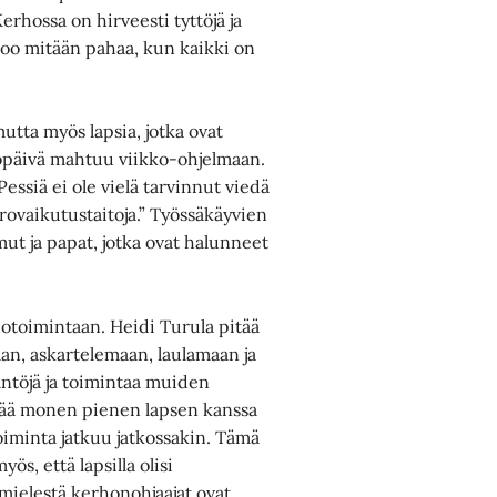
Kerhossa on hirveesti tyttöjä ja
ei oo mitään pahaa, kun kaikki on
utta myös lapsia, jotka ovat
rhopäivä mahtuu viikko-ohjelmaan.
essiä ei ole vielä tarvinnut viedä
orovaikutustaitoja.” Työssäkäyvien
t ja papat, jotka ovat halunneet
hotoimintaan. Heidi Turula pitää
aan, askartelemaan, laulamaan ja
äntöjä ja toimintaa muiden
ittää monen pienen lapsen kanssa
iminta jatkuu jatkossakin. Tämä
s, että lapsilla olisi
mielestä kerhonohjaajat ovat