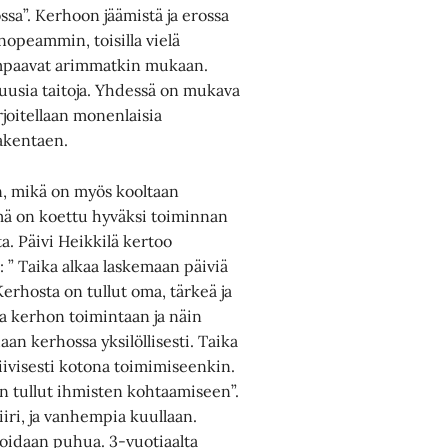
ssa”. Kerhoon jäämistä ja erossa
nopeammin, toisilla vielä
mpaavat arimmatkin mukaan.
uusia taitoja. Yhdessä on mukava
rjoitellaan monenlaisia
rakentaen.
n, mikä on myös kooltaan
ä on koettu hyväksi toiminnan
a. Päivi Heikkilä kertoo
: ” Taika alkaa laskemaan päiviä
rhosta on tullut oma, tärkeä ja
ua kerhon toimintaan ja näin
an kerhossa yksilöllisesti. Taika
tiivisesti kotona toimimiseenkin.
on tullut ihmisten kohtaamiseen”.
iiri, ja vanhempia kuullaan.
voidaan puhua. 3-vuotiaalta