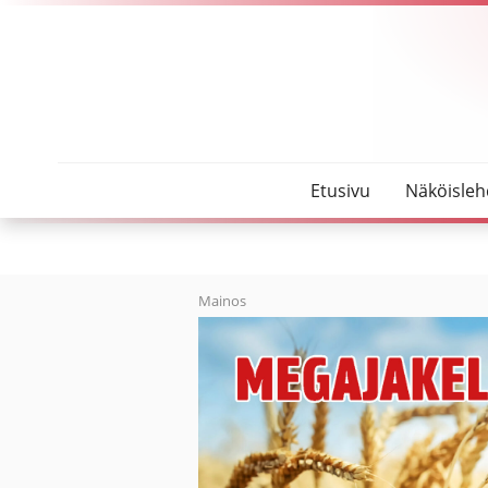
SeutuMajakka
Seurakunnan päiväkerhosta moikka!
Etusivu
Näköisleh
Mainos