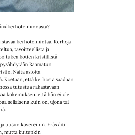
 päiväkerhotoiminnasta?
llistavaa kerhotoimintaa. Kerhoja
ltua, tavoitteellista ja
n tukea kotien kristillistä
a, pysähdytään Raamatun
isiin. Näitä asioita
ä. Koetaan, että kerhosta saadaan
rhossa tutustua rakastavaan
saa kokemuksen, että hän ei ole
aa sellaisena kuin on, ujona tai
nä.
ja uusiin kavereihin. Eräs äiti
on, mutta kuitenkin