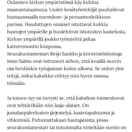
Oulaisten kirkon ympäristössä käy kuhina
maanantaiaamuna. Uudet kesätyöntekijät puuhailevat
hautausmaalla nurmikon- ja pensastenleikkuun
parissa. Haudattujen omaiset istuttavat kukkia
hautojen ympärille ja huolehtivat istutusten kastelusta.
Kirkon ympärillä joukko työmiehiä jatkaa
kattoremontin kimpussa.
Seurakuntamestari Reijo Saukko ja kiinteistönhoitaja
Ismo Salmu ovat tottuneet siihen, että kesällä suurin
osa heidänkin työajastaan kuluu ulkona. Se onkin yksi
tekijä, miksi kaksikko viihtyy niin hyvin omissa
töissään.
Ja toinen syy on tietysti se, että kaksikon toimenkuvat
ovat tehtäviltään niin laaja-alaiset. On
jumalanpalvelusten järjestelyä, kastetapahtumia ja
vihkimisiä. Puhumattakaan hautajaisista, joissa
seurakuntamestari tai tutummalta nimeltään suntio on