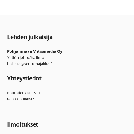
Lehden julkaisija
Pohjanmaan Viitosmedia Oy
Yhtiön johto/hallinto
hallinto@seutumajakka.fi
Yhteystiedot
Rautatienkatu 5 L1
86300 Oulainen
Ilmoitukset