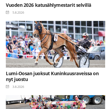
Vuoden 2026 katusählymestarit selvillä
5.8.2026
Lumi-Oosan juoksut Kuninkuusraveissa on
nyt juostu
3.8.2026