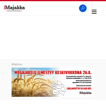
Avaa
navigaa
SeutuMajakka
Haku
Mainos