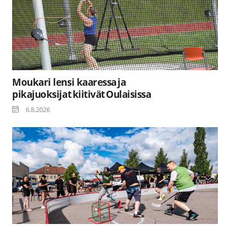
Moukari lensi kaaressa ja
pikajuoksijat kiitivät Oulaisissa
6.8.2026