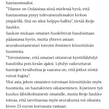
hautausmaaksi.
”Tilanne on Oulaisissa siinä mielessä hyvä, että
hautausmaa pysyy tulevaisuudessakin kirkon
ympärillä. Sitä on siksi helppo hallita”, tietää Reijo
Saukko.
Saukon mukaan omaiset huolehtivat haudoistaan
pääasiassa hyvin, mutta yhteen asiaan
seurakuntamestari toivoisi ihmisten kiinnittävän
huomiota.
”Toivoisimme, että omaiset ottaisivat kynttilälyhdyt
haudoilta pois kesän ajaksi. Lyhdyt vaikeuttavat
hautojen kesähoitoa ja vaarana on, että jotkut niistä
voivat hajota”.
Yksi asia, johon omaisten toivotaan kiinnittävän myös
huomiota, on hautakivien oikaiseminen. Kyseinen työ
kuuluu lähtökohtaisesti omaisille, mutta Reijo Saukko
toteaa, että tarvittaessa myös seurakunta voi oikaista
kiven 25 euron korvausta vastaan.