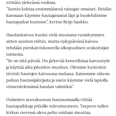
erittäin tärkeässä roolissa.
”Suntio kohtaa ensimmäisenä vainajan omaiset. Heidän
kanssaan käymme hautajaisasiat läpi ja huolehdimme
hautapaikat kuntoon”, kertoo Reijo Saukko.
Haudankaivuu kuului vielä muutama vuosikymmen
sitten suntion töihin, mutta nykypäivänä kaivuu
tehdään pienkaivinkoneella ulkopuolisen urakoitsijan
toimesta.
”Se on tätä päivää. On järkevää koneellistaa kaivuutyöt
ja käyttää aika johonkin muuhun. Olemme kuitenkin
tiiviisti hautojen kaivuussa mukana. Katsomme oikean
paikan hautasijakirjasta ja usein käymme vielä lapiolla
viimeistelemässä haudan valmiiksi”.
Oulaisten seurakunnan hautausmaalla riittää
hautapaikkoja pitkälle tulevaisuuteen. Tarpeen tullen
kirkon vieressä oleva pelto voidaan muuttaa