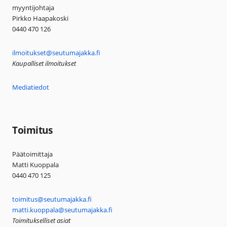
myyntijohtaja
Pirkko Haapakoski
0440 470 126
ilmoitukset@seutumajakka.fi
Kaupalliset ilmoitukset
Mediatiedot
Toimitus
Päätoimittaja
Matti Kuoppala
0440 470 125
toimitus@seutumajakka.fi
matti.kuoppala@seutumajakka.fi
Toimitukselliset asiat