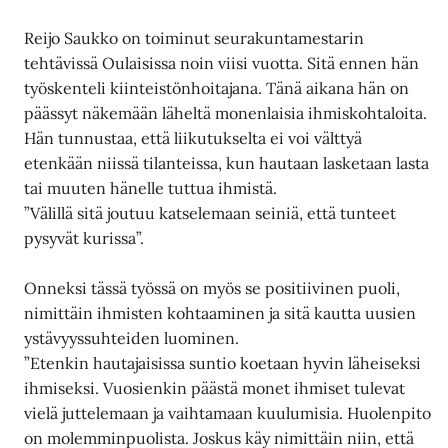
Reijo Saukko on toiminut seurakuntamestarin
tehtävissä Oulaisissa noin viisi vuotta. Sitä ennen hän
työskenteli kiinteistönhoitajana. Tänä aikana hän on
päässyt näkemään läheltä monenlaisia ihmiskohtaloita.
Hän tunnustaa, että liikutukselta ei voi välttyä
etenkään niissä tilanteissa, kun hautaan lasketaan lasta
tai muuten hänelle tuttua ihmistä.
”Välillä sitä joutuu katselemaan seiniä, että tunteet
pysyvät kurissa”.
Onneksi tässä työssä on myös se positiivinen puoli,
nimittäin ihmisten kohtaaminen ja sitä kautta uusien
ystävyyssuhteiden luominen.
”Etenkin hautajaisissa suntio koetaan hyvin läheiseksi
ihmiseksi. Vuosienkin päästä monet ihmiset tulevat
vielä juttelemaan ja vaihtamaan kuulumisia. Huolenpito
on molemminpuolista. Joskus käy nimittäin niin, että