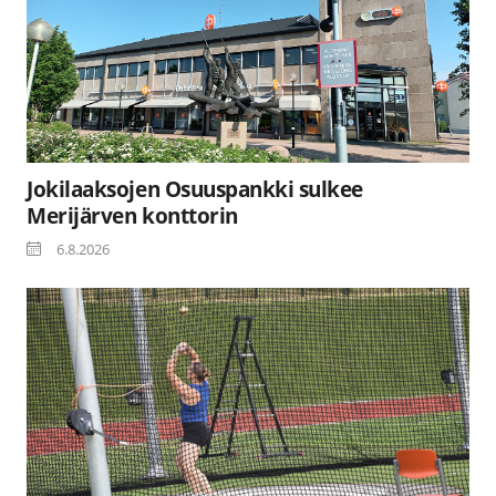
Jokilaaksojen Osuuspankki sulkee
Merijärven konttorin
6.8.2026