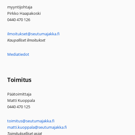
myyntijohtaja
Pirkko Haapakoski
0440 470 126
ilmoitukset@seutumajakka.fi
Kaupalliset ilmoitukset
Mediatiedot
Toimitus
Päätoimittaja
Matti Kuoppala
0440 470 125
toimitus@seutumajakka.fi
matti.kuoppala@seutumajakka.fi
Toimitukselliset asiat