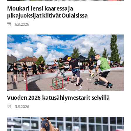
Moukari lensi kaaressa ja
pikajuoksijat kiitivät Oulaisissa
6.8.2026
Vuoden 2026 katusählymestarit selvillä
5.8.2026