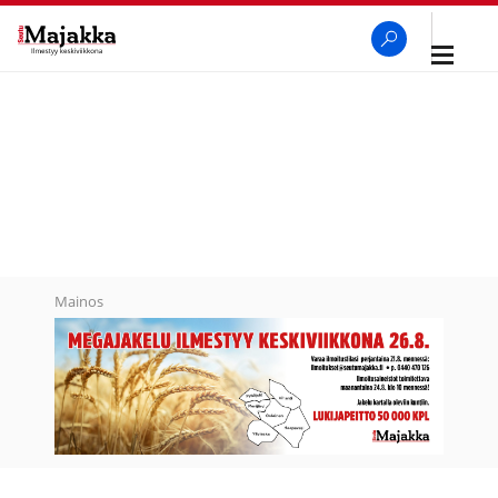
Avaa
navigaa
SeutuMajakka
Haku
Mainos