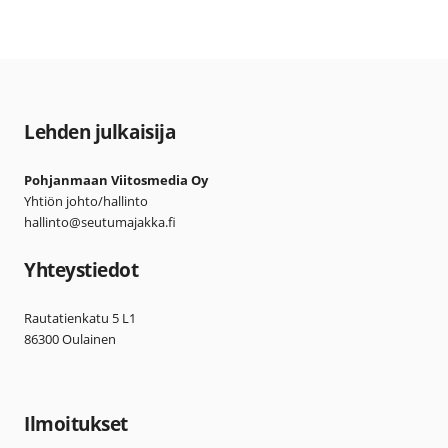
Lehden julkaisija
Pohjanmaan Viitosmedia Oy
Yhtiön johto/hallinto
hallinto@seutumajakka.fi
Yhteystiedot
Rautatienkatu 5 L1
86300 Oulainen
Ilmoitukset