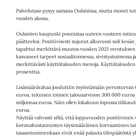
Palvelutaso pysyy samana Oulaisissa, mutta monet tut
vuoden alussa.
Oulaisten kaupunki ponnistaa uuteen vuoteen miinu
päätteeksi. Positiivisesti sujunut alkuvuosi suli kesän
tapahtui merkittävä muutos vuoden 2021 verotuksen 
kasvaneet tarpeet sosiaalitoimessa, sivistystoimessa j
merkittävästi käyttötalouden menoja. Käyttötalouden
prosenttia.
Lisämäärärahaa jouduttiin myöntämään perusturvan t
euroa, teknisen toimen talousarvioon 300 000 euroa ja
miljoonaa euroa. Näin ollen lokakuun lopussa tilikaude
euroa.
Näyttää vahvasti siltä, että loppuvuoden positiivinen 
koronakustannusten täysimääräinen korvaaminen ta
tasaantuminenkaan eivät enää palauta tilinpäätöstä y