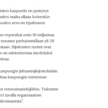
laisten kaupunki on pystynyt
oden osalta ollaan kuitenkin
isuuden arvo on tipahtanut
Kun reporahat noin 10 miljoonaa
o noussut parhaimmillaan yli 20
taan. Sijoitusten tuotot ovat
en on odotettavissa merkittävä
oteaa.
kaupungin johtamisjärjestelmään.
auttaa kaupungin toiminnan
in vetovoimatekijöihin. Tulemme
i tavalla organisaation
ahvistamista”.