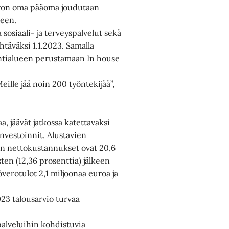
uron oma pääoma joudutaan
seen.
sosiaali- ja terveyspalvelut sekä
htäväksi 1.1.2023. Samalla
vointialueen perustamaan In house
ille jää noin 200 työntekijää”,
 jäävät jatkossa katettavaksi
nvestoinnit. Alustavien
en nettokustannukset ovat 20,6
en (12,36 prosenttia) jälkeen
överotulot 2,1 miljoonaa euroa ja
3 talousarvio turvaa
 palveluihin kohdistuvia