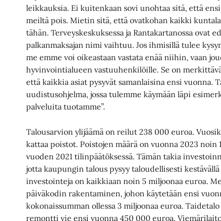
leikkauksia. Ei kuitenkaan sovi unohtaa sitä, että ens
meiltä pois. Mietin sitä, että ovatkohan kaikki kuntal
tähän. Terveyskeskuksessa ja Rantakartanossa ovat ede
palkanmaksajan nimi vaihtuu. Jos ihmisillä tulee kysym
me emme voi oikeastaan vastata enää niihin, vaan 
hyvinvointialueen vastuuhenkilöille. Se on merkittäv
että kaikkia asiat pysyvät samanlaisina ensi vuonna. 
uudistusohjelma, jossa tulemme käymään läpi esimerk
palveluita tuotamme”.
Talousarvion ylijäämä on reilut 238 000 euroa. Vuosika
kattaa poistot. Poistojen määrä on vuonna 2023 noi
vuoden 2021 tilinpäätöksessä. Tämän takia investoinnit
jotta kaupungin talous pysyy taloudellisesti kestävällä
investointeja on kaikkiaan noin 5 miljoonaa euroa. Me
päiväkodin rakentaminen, johon käytetään ensi vuonn
kokonaissumman ollessa 3 miljoonaa euroa. Taidetalo 
remontti vie ensi vuonna 450 000 euroa. Viemärilait