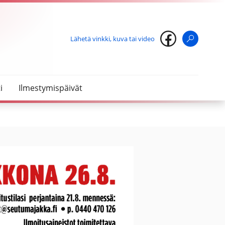
Lähetä vinkki, kuva tai video
Haku
i
Ilmestymispäivät