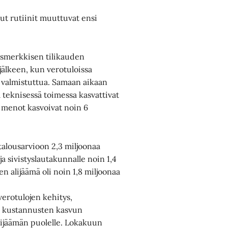
ut rutiinit muuttuvat ensi
smerkkisen tilikauden
 jälkeen, kun verotuloissa
valmistuttua. Samaan aikaan
a teknisessä toimessa kasvattivat
 menot kasvoivat noin 6
alousarvioon 2,3 miljoonaa
 sivistyslautakunnalle noin 1,4
n alijäämä oli noin 1,8 miljoonaa
verotulojen kehitys,
i kustannusten kasvun
lijäämän puolelle. Lokakuun