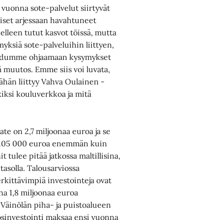
i vuonna sote-palvelut siirtyvät
aiset arjessaan havahtuneet
lleen tutut kasvot töissä, mutta
yksiä sote-palveluihin liittyen,
joudumme ohjaamaan kysymykset
ä muutos. Emme siis voi luvata,
Tähän liittyy Vahva Oulainen -
iksi kouluverkkoa ja mitä
te on 2,7 miljoonaa euroa ja se
n 105 000 euroa enemmän kuin
 tulee pitää jatkossa maltillisina,
 tasolla. Talousarviossa
rkittävimpiä investointeja ovat
a 1,8 miljoonaa euroa
Väinölän piha- ja puistoalueen
osinvestointi maksaa ensi vuonna