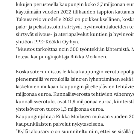
lukujen perusteella kaupungin koko 3,7 miljoonan e
käyttämään vuoden 2022 tilikauden tappion kattami
Talousarvio vuodelle 2023 on poikkeuksellinen, koska 
palo- ja pelastustoimi siirtyvät hyvinvointialueiden te
siirtyvät siivous- ja ateriapalvelut kuntien ja hyvin
yhtiöön PPE-Köökki Oy:hyn.
”Muutos tarkoittaa noin 300 työntekijän lähtemistä. Me
toteaa kaupunginjohtaja Riikka Moilanen.
Koska sote-uudistus leikkaa kaupungin verotulopohjaa,
pienemmillä verotuloilla lainojen lyhentäminen sekä i
laskelmien mukaan kaupungin jäljelle jäävien tehtävi
miljoonaa euroa. Kunnallisverosta tehtävien vähennyst
kunnallisverotulot ovat 11,9 miljoonaa euroa, kiinteist
yhteisöveron tuotto 1,3 miljoonaa euroa.
Kaupunginjohtaja Riikka Moilasen mukaan vuoden 202
kaupunkilaisten palvelut nykytasoisena.
”Kyllä talousarvio on suunniteltu niin, ettei se sisällä