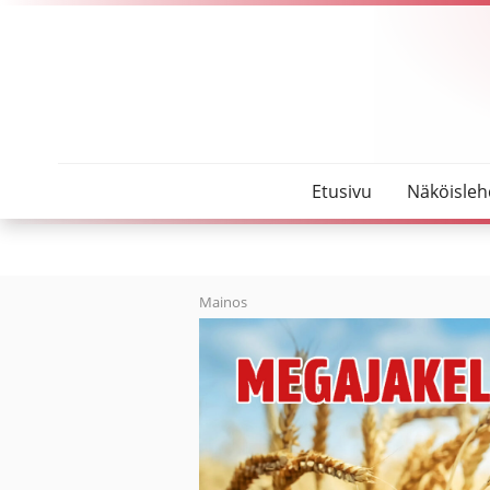
SeutuMajakka
Sote-uudistus mullistaa monta asiaa
Etusivu
Näköisleh
Mainos