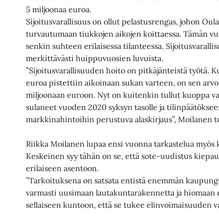
5 miljoonaa euroa.
Sijoitusvarallisuus on ollut pelastusrengas, johon Ou
turvautumaan tiukkojen aikojen koittaessa. Tämän vu
senkin suhteen erilaisessa tilanteessa. Sijoitusvarall
merkittävästi huippuvuosien luvuista.
”Sijoitusvarallisuuden hoito on pitkäjänteistä työtä. 
euroa pistettiin aikoinaan sukan varteen, on sen arv
miljoonaan euroon. Nyt on kuitenkin tullut kuoppa vas
sulaneet vuoden 2020 syksyn tasolle ja tilinpäätökse
markkinahintoihin perustuva alaskirjaus”, Moilanen t
Riikka Moilanen lupaa ensi vuonna tarkastelua myös 
Keskeinen syy tähän on se, että sote-uudistus kiep
erilaiseen asentoon.
”Tarkoituksena on satsata entistä enemmän kaupung
varmasti uusimaan lautakuntarakennetta ja hiomaan er
sellaiseen kuntoon, että se tukee elinvoimaisuuden v