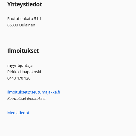
Yhteystiedot
Rautatienkatu 5 L1
86300 Oulainen
Ilmoitukset
myyntijohtaja
Pirkko Haapakoski
0440 470 126
ilmoitukset@seutumajakka.fi
Kaupalliset ilmoitukset
Mediatiedot