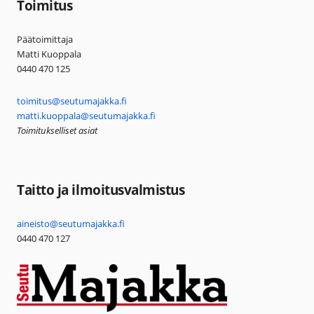
Toimitus
Päätoimittaja
Matti Kuoppala
0440 470 125
toimitus@seutumajakka.fi
matti.kuoppala@seutumajakka.fi
Toimitukselliset asiat
Taitto ja ilmoitusvalmistus
aineisto@seutumajakka.fi
0440 470 127