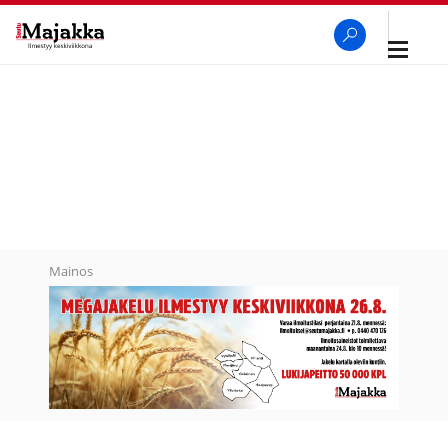
Avaa
navigaa
SeutuMajakka
Haku
Mainos