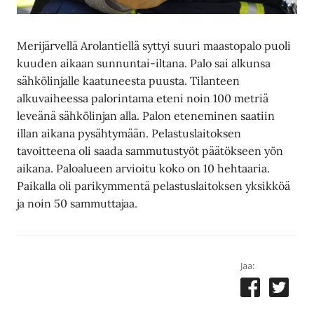
Merijärvellä Arolantiellä syttyi suuri maastopalo puoli
kuuden aikaan sunnuntai-iltana. Palo sai alkunsa
sähkölinjalle kaatuneesta puusta. Tilanteen
alkuvaiheessa palorintama eteni noin 100 metriä
leveänä sähkölinjan alla. Palon eteneminen saatiin
illan aikana pysähtymään. Pelastuslaitoksen
tavoitteena oli saada sammutustyöt päätökseen yön
aikana. Paloalueen arvioitu koko on 10 hehtaaria.
Paikalla oli parikymmentä pelastuslaitoksen yksikköä
ja noin 50 sammuttajaa.
Jaa: