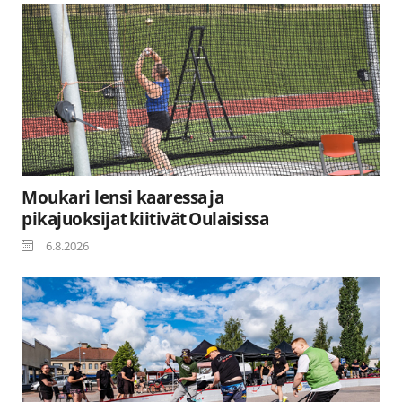
Moukari lensi kaaressa ja
pikajuoksijat kiitivät Oulaisissa
6.8.2026