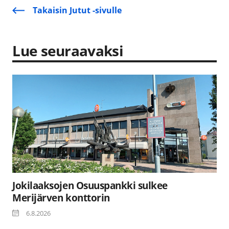
Takaisin Jutut -sivulle
Lue seuraavaksi
Jokilaaksojen Osuuspankki sulkee
Merijärven konttorin
6.8.2026