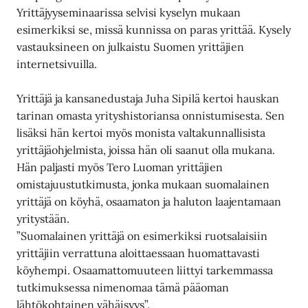
Yrittäjyyseminaarissa selvisi kyselyn mukaan
esimerkiksi se, missä kunnissa on paras yrittää. Kysely
vastauksineen on julkaistu Suomen yrittäjien
internetsivuilla.
Yrittäjä ja kansanedustaja Juha Sipilä kertoi hauskan
tarinan omasta yrityshistoriansa onnistumisesta. Sen
lisäksi hän kertoi myös monista valtakunnallisista
yrittäjäohjelmista, joissa hän oli saanut olla mukana.
Hän paljasti myös Tero Luoman yrittäjien
omistajuustutkimusta, jonka mukaan suomalainen
yrittäjä on köyhä, osaamaton ja haluton laajentamaan
yritystään.
”Suomalainen yrittäjä on esimerkiksi ruotsalaisiin
yrittäjiin verrattuna aloittaessaan huomattavasti
köyhempi. Osaamattomuuteen liittyi tarkemmassa
tutkimuksessa nimenomaa tämä pääoman
lähtökohtainen vähäisyys”.