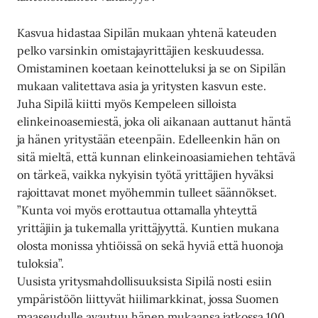
Kasvua hidastaa Sipilän mukaan yhtenä kateuden
pelko varsinkin omistajayrittäjien keskuudessa.
Omistaminen koetaan keinotteluksi ja se on Sipilän
mukaan valitettava asia ja yritysten kasvun este.
Juha Sipilä kiitti myös Kempeleen silloista
elinkeinoasemiestä, joka oli aikanaan auttanut häntä
ja hänen yritystään eteenpäin. Edelleenkin hän on
sitä mieltä, että kunnan elinkeinoasiamiehen tehtävä
on tärkeä, vaikka nykyisin työtä yrittäjien hyväksi
rajoittavat monet myöhemmin tulleet säännökset.
”Kunta voi myös erottautua ottamalla yhteyttä
yrittäjiin ja tukemalla yrittäjyyttä. Kuntien mukana
olosta monissa yhtiöissä on sekä hyviä että huonoja
tuloksia”.
Uusista yritysmahdollisuuksista Sipilä nosti esiin
ympäristöön liittyvät hiilimarkkinat, jossa Suomen
maaseudulle avautuu hänen mukaansa jatkossa 100