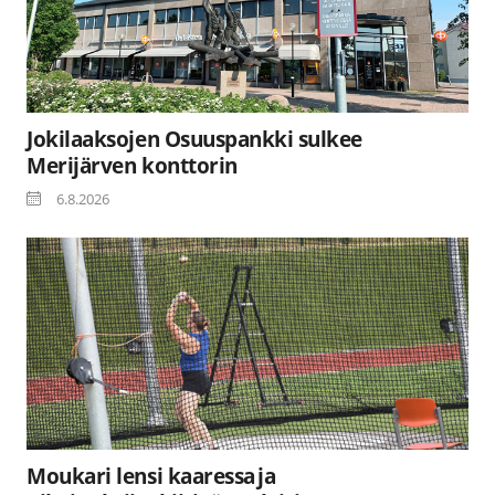
Jokilaaksojen Osuuspankki sulkee
Merijärven konttorin
6.8.2026
Moukari lensi kaaressa ja