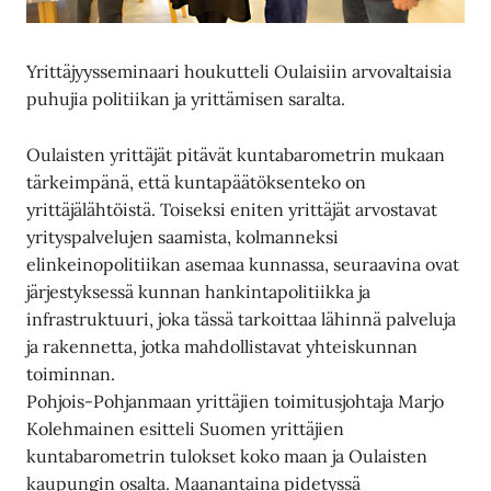
Yrittäjyysseminaari houkutteli Oulaisiin arvovaltaisia
puhujia politiikan ja yrittämisen saralta.
Oulaisten yrittäjät pitävät kuntabarometrin mukaan
tärkeimpänä, että kuntapäätöksenteko on
yrittäjälähtöistä. Toiseksi eniten yrittäjät arvostavat
yrityspalvelujen saamista, kolmanneksi
elinkeinopolitiikan asemaa kunnassa, seuraavina ovat
järjestyksessä kunnan hankintapolitiikka ja
infrastruktuuri, joka tässä tarkoittaa lähinnä palveluja
ja rakennetta, jotka mahdollistavat yhteiskunnan
toiminnan.
Pohjois-Pohjanmaan yrittäjien toimitusjohtaja Marjo
Kolehmainen esitteli Suomen yrittäjien
kuntabarometrin tulokset koko maan ja Oulaisten
kaupungin osalta. Maanantaina pidetyssä