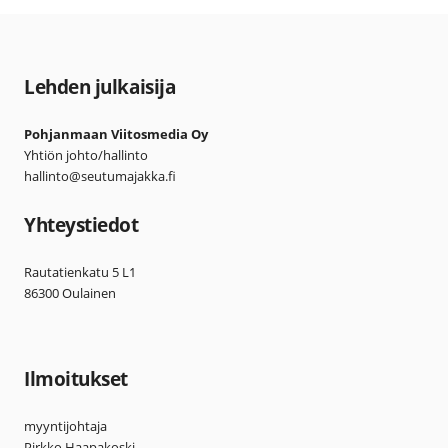
Lehden julkaisija
Pohjanmaan Viitosmedia Oy
Yhtiön johto/hallinto
hallinto@seutumajakka.fi
Yhteystiedot
Rautatienkatu 5 L1
86300 Oulainen
Ilmoitukset
myyntijohtaja
Pirkko Haapakoski