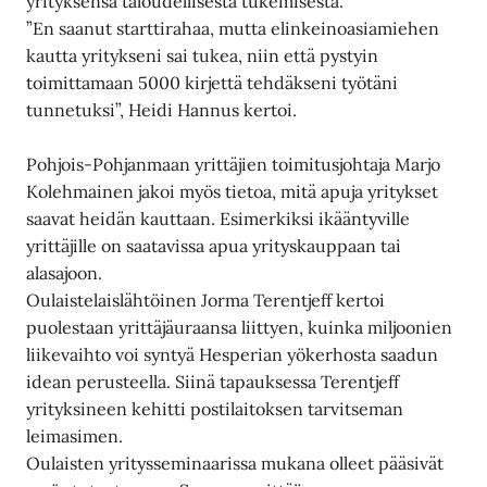
yrityksensä taloudellisesta tukemisesta.
”En saanut starttirahaa, mutta elinkeinoasiamiehen
kautta yritykseni sai tukea, niin että pystyin
toimittamaan 5000 kirjettä tehdäkseni työtäni
tunnetuksi”, Heidi Hannus kertoi.
Pohjois-Pohjanmaan yrittäjien toimitusjohtaja Marjo
Kolehmainen jakoi myös tietoa, mitä apuja yritykset
saavat heidän kauttaan. Esimerkiksi ikääntyville
yrittäjille on saatavissa apua yrityskauppaan tai
alasajoon.
Oulaistelaislähtöinen Jorma Terentjeff kertoi
puolestaan yrittäjäuraansa liittyen, kuinka miljoonien
liikevaihto voi syntyä Hesperian yökerhosta saadun
idean perusteella. Siinä tapauksessa Terentjeff
yrityksineen kehitti postilaitoksen tarvitseman
leimasimen.
Oulaisten yritysseminaarissa mukana olleet pääsivät