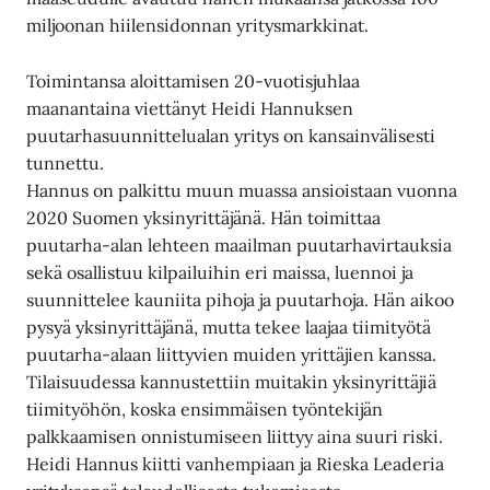
miljoonan hiilensidonnan yritysmarkkinat.
Toimintansa aloittamisen 20-vuotisjuhlaa
maanantaina viettänyt Heidi Hannuksen
puutarhasuunnittelualan yritys on kansainvälisesti
tunnettu.
Hannus on palkittu muun muassa ansioistaan vuonna
2020 Suomen yksinyrittäjänä. Hän toimittaa
puutarha-alan lehteen maailman puutarhavirtauksia
sekä osallistuu kilpailuihin eri maissa, luennoi ja
suunnittelee kauniita pihoja ja puutarhoja. Hän aikoo
pysyä yksinyrittäjänä, mutta tekee laajaa tiimityötä
puutarha-alaan liittyvien muiden yrittäjien kanssa.
Tilaisuudessa kannustettiin muitakin yksinyrittäjiä
tiimityöhön, koska ensimmäisen työntekijän
palkkaamisen onnistumiseen liittyy aina suuri riski.
Heidi Hannus kiitti vanhempiaan ja Rieska Leaderia