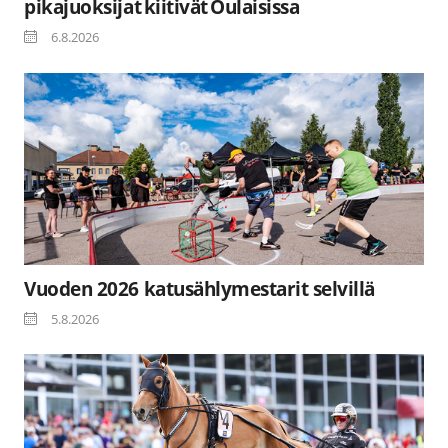
pikajuoksijat kiitivät Oulaisissa
6.8.2026
Vuoden 2026 katusählymestarit selvillä
5.8.2026