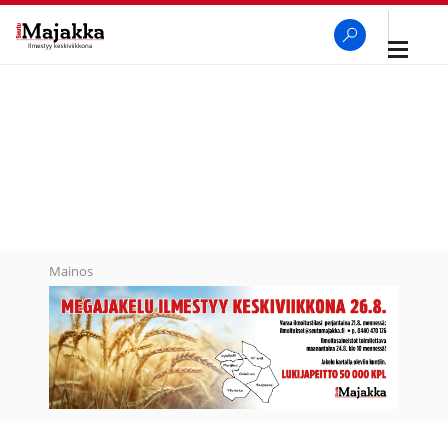
Avaa
navigaa
SeutuMajakka
Haku
Mainos