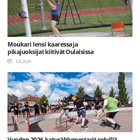
Moukari lensi kaaressa ja
pikajuoksijat kiitivät Oulaisissa
6.8.2026
Vuoden 2026 katusählymestarit selvillä