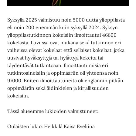
Syksyllä 2025 valmistuu noin 5000 uutta ylioppilasta
eli noin 200 enemmän kuin syksyllä 2024. Syksyn
ylioppilastutkinnon kokeisiin ilmoittautui 46600
kokelasta. Luvussa ovat mukana sekä tutkinnon eri
vaiheissa olevat kokelaat että sellaiset kokelaat, jotka
uusivat hyväksyttyjä tai hylättyjä kokeita tai
täydentävät tutkintoaan. Ilmoittautumisia eri
tutkintoaineisiin ja oppimääriin oli yhteensä noin
97000. Eniten ilmoittautuneita oli englannin pitkän
oppimäärän sekä äidinkielen ja kirjallisuuden
kokeisiin.
Tässä alueemme lukioiden valmistuneet:
Oulaisten lukio: Heikkilä Kaisa Eveliina