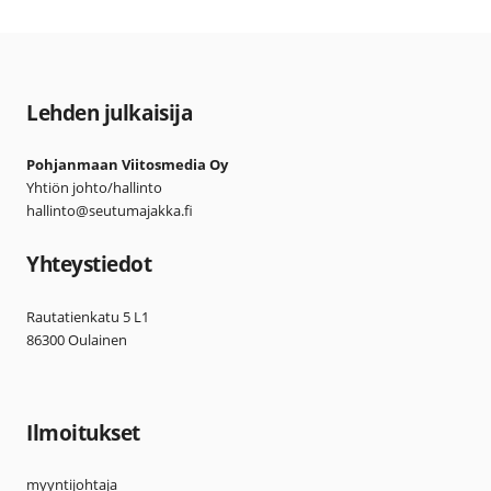
Lehden julkaisija
Pohjanmaan Viitosmedia Oy
Yhtiön johto/hallinto
hallinto@seutumajakka.fi
Yhteystiedot
Rautatienkatu 5 L1
86300 Oulainen
Ilmoitukset
myyntijohtaja