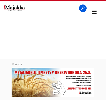
Avaa
navigaa
SeutuMajakka
Haku
Mainos