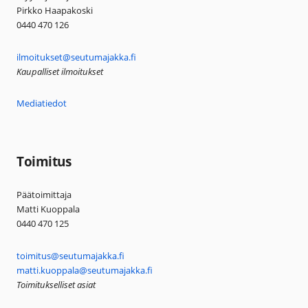
Pirkko Haapakoski
0440 470 126
ilmoitukset@seutumajakka.fi
Kaupalliset ilmoitukset
Mediatiedot
Toimitus
Päätoimittaja
Matti Kuoppala
0440 470 125
toimitus@seutumajakka.fi
matti.kuoppala@seutumajakka.fi
Toimitukselliset asiat