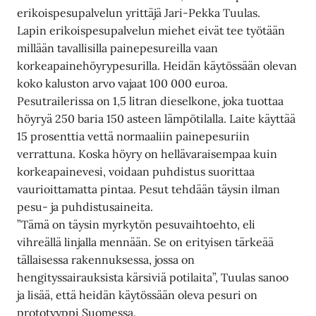
erikoispesupalvelun yrittäjä Jari-Pekka Tuulas.
Lapin erikoispesupalvelun miehet eivät tee työtään
millään tavallisilla painepesureilla vaan
korkeapainehöyrypesurilla. Heidän käytössään olevan
koko kaluston arvo vajaat 100 000 euroa.
Pesutrailerissa on 1,5 litran dieselkone, joka tuottaa
höyryä 250 baria 150 asteen lämpötilalla. Laite käyttää
15 prosenttia vettä normaaliin painepesuriin
verrattuna. Koska höyry on hellävaraisempaa kuin
korkeapainevesi, voidaan puhdistus suorittaa
vaurioittamatta pintaa. Pesut tehdään täysin ilman
pesu- ja puhdistusaineita.
”Tämä on täysin myrkytön pesuvaihtoehto, eli
vihreällä linjalla mennään. Se on erityisen tärkeää
tällaisessa rakennuksessa, jossa on
hengityssairauksista kärsiviä potilaita”, Tuulas sanoo
ja lisää, että heidän käytössään oleva pesuri on
prototyyppi Suomessa.