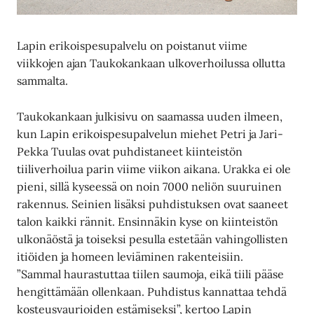
Lapin erikoispesupalvelu on poistanut viime
viikkojen ajan Taukokankaan ulkoverhoilussa ollutta
sammalta.
Taukokankaan julkisivu on saamassa uuden ilmeen,
kun Lapin erikoispesupalvelun miehet Petri ja Jari-
Pekka Tuulas ovat puhdistaneet kiinteistön
tiiliverhoilua parin viime viikon aikana. Urakka ei ole
pieni, sillä kyseessä on noin 7000 neliön suuruinen
rakennus. Seinien lisäksi puhdistuksen ovat saaneet
talon kaikki rännit. Ensinnäkin kyse on kiinteistön
ulkonäöstä ja toiseksi pesulla estetään vahingollisten
itiöiden ja homeen leviäminen rakenteisiin.
”Sammal haurastuttaa tiilen saumoja, eikä tiili pääse
hengittämään ollenkaan. Puhdistus kannattaa tehdä
kosteusvaurioiden estämiseksi”, kertoo Lapin