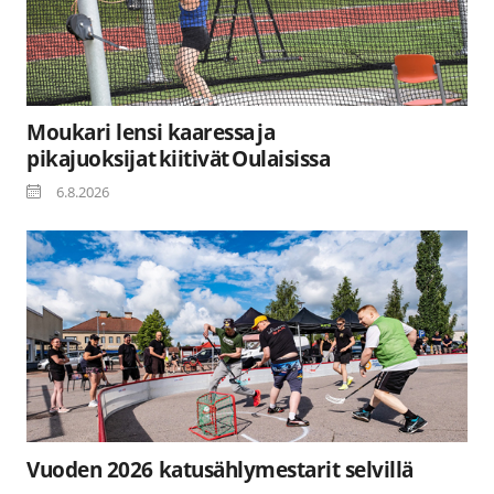
Moukari lensi kaaressa ja
pikajuoksijat kiitivät Oulaisissa
6.8.2026
Vuoden 2026 katusählymestarit selvillä