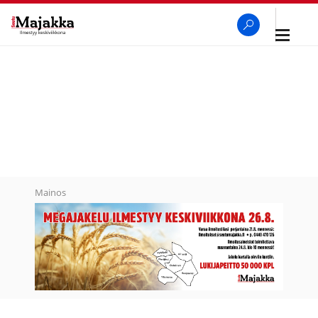
Avaa
navigaa
SeutuMajakka
Haku
Mainos