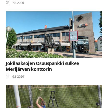
7.8.2026
Jokilaaksojen Osuuspankki sulkee
Merijärven konttorin
6.8.2026