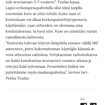
tule seuraavaan 5–7 vuoteen”, Tuulas lupaa.
Lapin erikoispesupalvelulla olisi töitä tarjolla
enemmän kuin se ehtii tehdä. Kuka vaan ei
kuitenkaan voi alkaa korkeapainehöyrypesuria
käyttämään, vaan siihenkin on olemassa oma
koulutuksensa. Ja hyvä niin. Kyse on nimittäin varsin
vaarallisesta laitteesta.
”Koneesta tulevan höyryn lämpötila nousee välillä 160
asteeseen, joten kokemattoman käyttäjän käsissä se
voisi aiheuttaa vahinkoa. Yrityksemme tarkoituksena
on lisätä konekantaa seuraavien vuosien aikana ja
rekrytä lisää työvoimaa. Pesutöiden lisäksi me
pyöritämme myös maalauspalvelua”, kertoo Jari-
Pekka Tuulas.
Jaa: