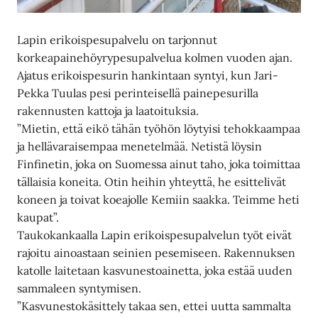
Lapin erikoispesupalvelu on tarjonnut
korkeapainehöyrypesupalvelua kolmen vuoden ajan.
Ajatus erikoispesurin hankintaan syntyi, kun Jari-
Pekka Tuulas pesi perinteisellä painepesurilla
rakennusten kattoja ja laatoituksia.
”Mietin, että eikö tähän työhön löytyisi tehokkaampaa
ja hellävaraisempaa menetelmää. Netistä löysin
Finfinetin, joka on Suomessa ainut taho, joka toimittaa
tällaisia koneita. Otin heihin yhteyttä, he esittelivät
koneen ja toivat koeajolle Kemiin saakka. Teimme heti
kaupat”.
Taukokankaalla Lapin erikoispesupalvelun työt eivät
rajoitu ainoastaan seinien pesemiseen. Rakennuksen
katolle laitetaan kasvunestoainetta, joka estää uuden
sammaleen syntymisen.
”Kasvunestokäsittely takaa sen, ettei uutta sammalta