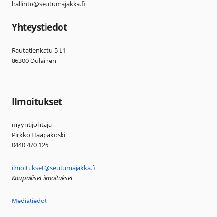
hallinto@seutumajakka.fi
Yhteystiedot
Rautatienkatu 5 L1
86300 Oulainen
Ilmoitukset
myyntijohtaja
Pirkko Haapakoski
0440 470 126
ilmoitukset@seutumajakka.fi
Kaupalliset ilmoitukset
Mediatiedot