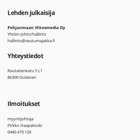
Lehden julkaisija
Pohjanmaan Viitosmedia Oy
Yhtiön johto/hallinto
hallinto@seutumajakka.fi
Yhteystiedot
Rautatienkatu 5 L1
86300 Oulainen
Ilmoitukset
myyntijohtaja
Pirkko Haapakoski
0440 470 126