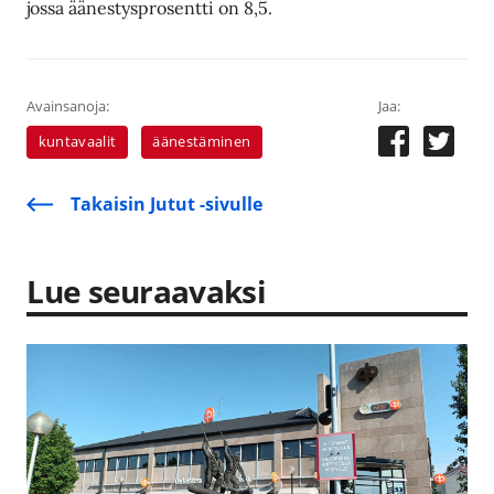
jossa äänestysprosentti on 8,5.
Avainsanoja:
Jaa:
kuntavaalit
äänestäminen
Takaisin Jutut -sivulle
Lue seuraavaksi