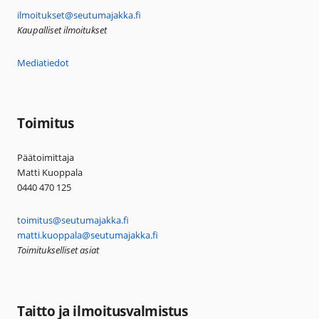
ilmoitukset@seutumajakka.fi
Kaupalliset ilmoitukset
Mediatiedot
Toimitus
Päätoimittaja
Matti Kuoppala
0440 470 125
toimitus@seutumajakka.fi
matti.kuoppala@seutumajakka.fi
Toimitukselliset asiat
Taitto ja ilmoitusvalmistus