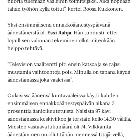
nuoria tulemaan vaaleihin toimitsijaksi. Aika nopeaan
tähän työhön kyllä tottui”, kertoi Roosa Kukkonen.
Yksi ensimmäisenä ennakkoäänestyspäivänä
äänestäneistä oli
Essi Rahja
. Hän tunnusti, ettei
lopullisen valinnan tekeminen ollut mitenkään
helppo tehtävä.
”Television vaalitentti piti ensin katsoa ja se rajasi
muutamia vaihtoehtoja pois. Minulla on tapana käydä
äänestämässä joka vaaleissa”.
Oulaisissa äänensä kuntavaaleissa käytti kahden
ensimmäisen ennakkoäänestyspäivän aikana 3
prosenttia äänioikeutetuista. Naisista 97 kävi
äänestämässä keskiviikon ja torstain kello 14.30 välillä.
Miesten vastaava lukumäärä oli 74. Vilkkainta
äänestäminen on ollut tähän mennessä Utajärvellä,