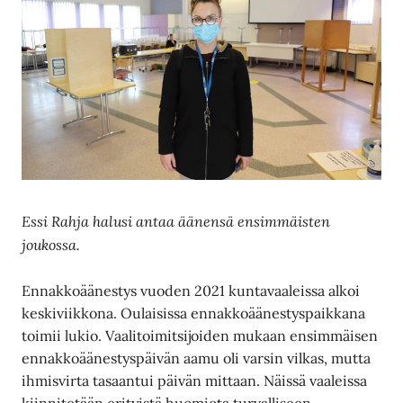
Essi Rahja halusi antaa äänensä ensimmäisten
joukossa.
Ennakkoäänestys vuoden 2021 kuntavaaleissa alkoi
keskiviikkona. Oulaisissa ennakkoäänestyspaikkana
toimii lukio. Vaalitoimitsijoiden mukaan ensimmäisen
ennakkoäänestyspäivän aamu oli varsin vilkas, mutta
ihmisvirta tasaantui päivän mittaan. Näissä vaaleissa
kiinnitetään erityistä huomiota turvalliseen