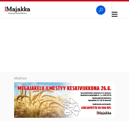
Avaa
navigaa
SeutuMajakka
Haku
Mainos