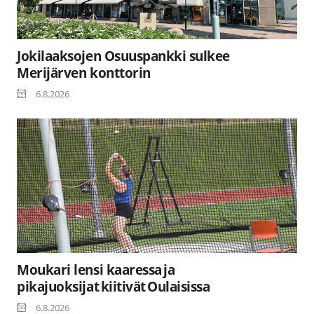
Jokilaaksojen Osuuspankki sulkee
Merijärven konttorin
6.8.2026
Moukari lensi kaaressa ja
pikajuoksijat kiitivät Oulaisissa
6.8.2026