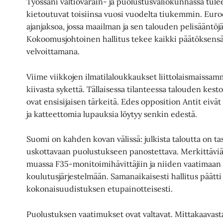
Työssäni valtiovarain- ja puolustusvaliokunnassa tulee 
kietoutuvat toisiinsa vuosi vuodelta tiukemmin. Euro
ajanjaksoa, jossa maailman ja sen talouden pelisääntöjä 
Kokoomusjohtoinen hallitus tekee kaikki päätöksens
velvoittamana.
Viime viikkojen ilmatilaloukkaukset liittolaismaissam
kiivasta sykettä. Tällaisessa tilanteessa talouden k
ovat ensisijaisen tärkeitä. Edes opposition Antit eivät
ja katteettomia lupauksia löytyy senkin edestä.
Suomi on kahden kovan välissä: julkista taloutta on ta
uskottavaan puolustukseen panostettava. Merkittäv
muassa F35-monitoimihävittäjiin ja niiden vaatimaan
koulutusjärjestelmään. Samanaikaisesti hallitus päät
kokonaisuudistuksen etupainotteisesti.
Puolustuksen vaatimukset ovat valtavat. Mittakaavasta