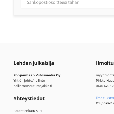
Lehden julkaisija
Ilmoitu
Pohjanmaan Viitosmedia Oy
myyntijohta
Yhtiön johto/hallinto
Pirkko Haa
hallinto@seutumajakka.fi
0440 470 12
Yhteystiedot
ilmoitukset
Kaupalliset 
Rautatienkatu 5 L1