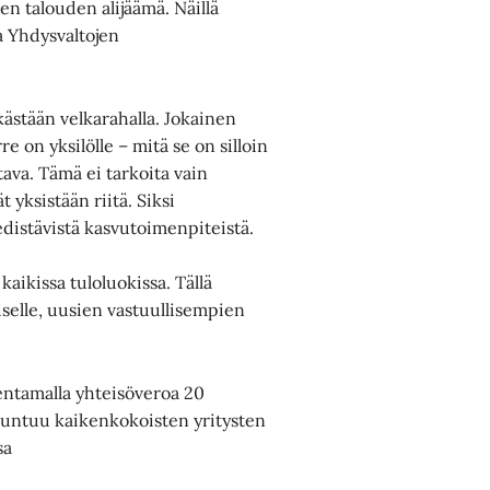
en talouden alijäämä. Näillä
a Yhdysvaltojen
kästään velkarahalla. Jokainen
e on yksilölle – mitä se on silloin
ttava. Tämä ei tarkoita vain
t yksistään riitä. Siksi
a edistävistä kasvutoimenpiteistä.
kaikissa tuloluokissa. Tällä
selle, uusien vastuullisempien
entamalla yhteisöveroa 20
 tuntuu kaikenkokoisten yritysten
ssa