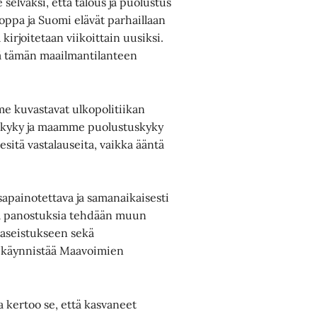
selväksi, että talous ja puolustus
oppa ja Suomi elävät parhaillaan
kirjoitetaan viikoittain uusiksi.
ä tämän maailmantilanteen
me kuvastavat ulkopolitiikan
estokyky ja maamme puolustuskyky
 esitä vastalauseita, vaikka ääntä
sapainotettava ja samanaikaisesti
iä panostuksia tehdään muun
 aseistukseen sekä
ti käynnistää Maavoimien
 kertoo se, että kasvaneet