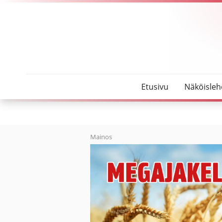
SeutuMajakka
Terve talous takaa turvan
Etusivu
Näköisleh
Mainos