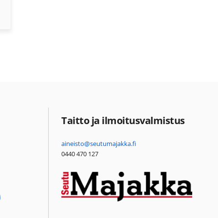
Taitto ja ilmoitusvalmistus
aineisto@seutumajakka.fi
0440 470 127
i