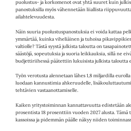
puolustus- ja korkomenot ovat yhtä suuret kuin julkis
panostuksilla myös vähennetään liiallista riippuvuutt
ailahtelevuudesta.
Näin suuria puolustuspanostuksia ei voida kattaa pel
ymmärtää, kuinka viheliäinen ja tuhoisa pikavippikierr
valtiolle? Tästä syystä julkista taloutta on tasapainote
säästöjä, sopeutuksia ja suoria leikkauksia, sillä ne eivä
budjettiriihessä päätettiin lukuisista julkista taloutt
Työn verotusta alennetaan lähes 1,8 miljardilla eurolla 
luodaan kannustimia ahkeruudelle, lisäkouluttautumi
tehtävien vastaanottamiselle.
Kaiken yritystoiminnan kannattavuutta edistetään al
prosentista 18 prosenttiin vuoden 2027 alusta. Tämä
kassoissa ja pidemmän päälle näkyy niiden toiminna