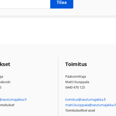
Tilaa
kset
Toimitus
ja
Päätoimittaja
pakoski
Matti Kuoppala
6
0440 470 125
@seutumajakka.fi
toimitus@seutumajakka.fi
ilmoitukset
matti.kuoppala@seutumajakka.f
Toimitukselliset asiat