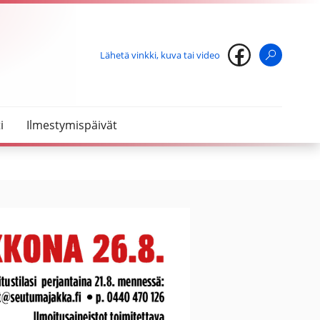
Lähetä vinkki, kuva tai video
Haku
i
Ilmestymispäivät