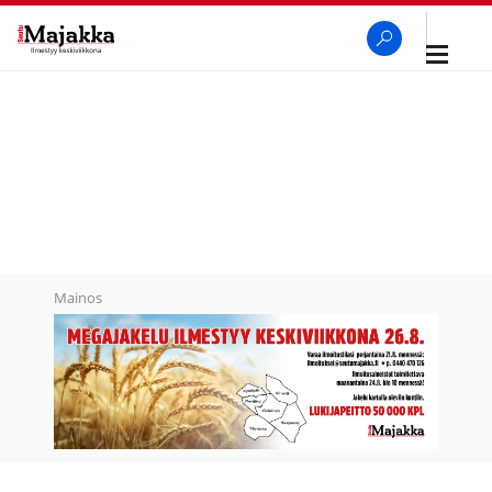
Avaa
navigaa
SeutuMajakka
Haku
Mainos