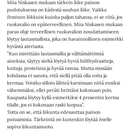
Miia Niskasen mukaan tärkein liike painon
pudotuksessa on kädestä suuhun liike. Vaikka
ihminen liikkuisi kuinka paljon tahansa, ei se riitä, jos
ruokavalio on epäterveellinen. Miia Niskasen mukaan
paras ohje terveellisen ruokavalion noudattamiseen
löytyy lautasmallista, joka on havainnollinen esimerkki
hyvästä ateriasta.
”Kun mietitään lautasmallia ja välttämättömiä
aineksia, täytyy sieltä löytyä hyviä hiilihydraatteja,
kuituja, proteiinia ja hyvää rasvaa. Mutta missään
kohdassa ei sanota, että siellä pitää olla voita ja
kermaa. Voisiko silloin lähteä karsimaan niitä ensiksi
vähemmäksi, ellei peräti heittäisi kokonaan pois.
Kaupasta löytyy kyllä esimerkiksi 4 prosentin kerma
tilalle, jos ei kokonaan raski luopua”.
Totta on se, että liikunta edesauttaa painon
putoamista. Tärkeintä on kuitenkin löytää itselle
sopiva liikuntamuoto.