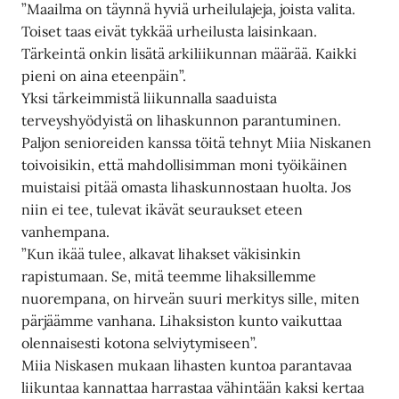
”Maailma on täynnä hyviä urheilulajeja, joista valita.
Toiset taas eivät tykkää urheilusta laisinkaan.
Tärkeintä onkin lisätä arkiliikunnan määrää. Kaikki
pieni on aina eteenpäin”.
Yksi tärkeimmistä liikunnalla saaduista
terveyshyödyistä on lihaskunnon parantuminen.
Paljon senioreiden kanssa töitä tehnyt Miia Niskanen
toivoisikin, että mahdollisimman moni työikäinen
muistaisi pitää omasta lihaskunnostaan huolta. Jos
niin ei tee, tulevat ikävät seuraukset eteen
vanhempana.
”Kun ikää tulee, alkavat lihakset väkisinkin
rapistumaan. Se, mitä teemme lihaksillemme
nuorempana, on hirveän suuri merkitys sille, miten
pärjäämme vanhana. Lihaksiston kunto vaikuttaa
olennaisesti kotona selviytymiseen”.
Miia Niskasen mukaan lihasten kuntoa parantavaa
liikuntaa kannattaa harrastaa vähintään kaksi kertaa