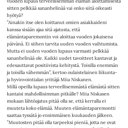
vuoden lupaus terveellisemmän elämän aloittamisesta
sitten pelkkää sananhelinää vai onko siitä oikeasti
hyötyä?
”Ainakin itse olen koittanut omien asiakkaideni
kanssa sisään ajaa sitä ajatusta, että
elämäntaparemontin voi aloittaa vuoden jokaisena
päivänä. Ei siihen tarvita uuden vuoden vaihtumista.
Mutta ei uuden vuoden lupaus varmasti pelkkää
sananhelinää ole. Kaikki uudet tavoitteet kantavat ja
edesauttavat positiivista kehitystä. Toisilla enemmän
ja toisilla vähemmän”, kertoo oulaistelainen liikunta-
ja hyvinvointialan yrittäjä Miia Niskanen.
Millä opeilla lupaus terveellisemmästä elämästä sitten
kantaisi mahdollisimman pitkälle? Miia Niskasen
mukaan lähtöajatus pitää olla se, että kerralla ei
muuteta koko elämää. Muuten elämäntaparemontti
saattaa tyssätä jo ensimmäisen kuukauden jälkeen.
”Muutosten pitää olla tarpeeksi pieniä, jotta ne ovat