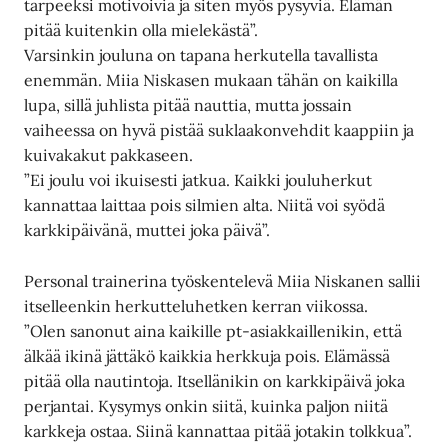
tarpeeksi motivoivia ja siten myös pysyviä. Elämän
pitää kuitenkin olla mielekästä”.
Varsinkin jouluna on tapana herkutella tavallista
enemmän. Miia Niskasen mukaan tähän on kaikilla
lupa, sillä juhlista pitää nauttia, mutta jossain
vaiheessa on hyvä pistää suklaakonvehdit kaappiin ja
kuivakakut pakkaseen.
”Ei joulu voi ikuisesti jatkua. Kaikki jouluherkut
kannattaa laittaa pois silmien alta. Niitä voi syödä
karkkipäivänä, muttei joka päivä”.
Personal trainerina työskentelevä Miia Niskanen sallii
itselleenkin herkutteluhetken kerran viikossa.
”Olen sanonut aina kaikille pt-asiakkaillenikin, että
älkää ikinä jättäkö kaikkia herkkuja pois. Elämässä
pitää olla nautintoja. Itsellänikin on karkkipäivä joka
perjantai. Kysymys onkin siitä, kuinka paljon niitä
karkkeja ostaa. Siinä kannattaa pitää jotakin tolkkua”.