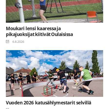
Moukari lensi kaaressa ja
pikajuoksijat kiitivät Oulaisissa
6.8.2026
Vuoden 2026 katusählymestarit selvillä