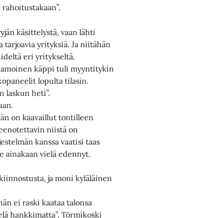
 rahoitustakaan”.
än käsittelystä, vaan lähti
arjoavia yrityksiä. Ja niitähän
ideltä eri yritykseltä.
kamoinen käppi tuli myyntitykin
kopaneelit lopulta tilasin.
n laskun heti”.
aan.
än on kaavaillut tontilleen
enotettavin niistä on
jestelmän kanssa vaatisi taas
le ainakaan vielä edennyt.
iinnostusta, ja moni kyläläinen
än ei raski kaataa talonsa
ielä hankkimatta”, Törmikoski