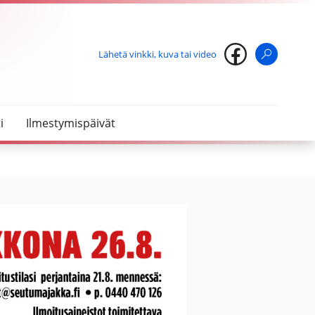
Lähetä vinkki, kuva tai video
Haku
i
Ilmestymispäivät