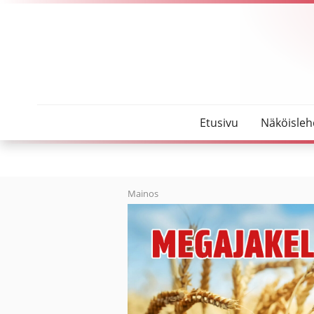
SeutuMajakka
Timo Törmikoski sijoitti aurinkoenergiaan
Etusivu
Näköisleh
Mainos