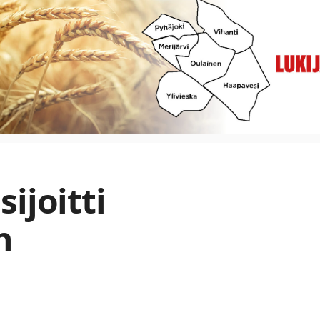
ijoitti
n