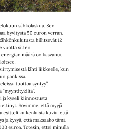
 elokuun sähkölaskua. Sen
saa hyvitystä 50 euron verran.
sähkönkulutusta hillitsevät 12
 vuotta sitten.
 energian määrä on kasvanut
loitsee.
irtymisestä lähti liikkeelle, kun
uin pankissa.
eleissa tuottoa syntyy”.
 ”myyntitykiltä”.
i ja kyseli kiinnostusta
iettinyt. Sovimme, että myyjä
 esitteli kaikenlaisia kuvia, että
ys ja kysyä, että maksaako tämä
 000 euroa. Totesin, ettei minulla