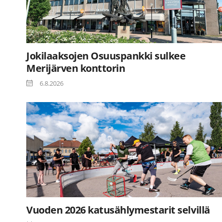
Jokilaaksojen Osuuspankki sulkee
Merijärven konttorin
6.8.2026
Vuoden 2026 katusählymestarit selvillä