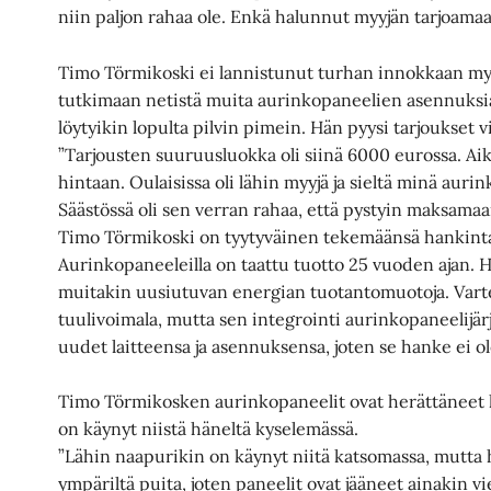
niin paljon rahaa ole. Enkä halunnut myyjän tarjoamaa
Timo Törmikoski ei lannistunut turhan innokkaan myyj
tutkimaan netistä muita aurinkopaneelien asennuksia t
löytyikin lopulta pilvin pimein. Hän pyysi tarjoukset vi
”Tarjousten suuruusluokka oli siinä 6000 eurossa. Ai
hintaan. Oulaisissa oli lähin myyjä ja sieltä minä aurin
Säästössä oli sen verran rahaa, että pystyin maksamaa
Timo Törmikoski on tyytyväinen tekemäänsä hankint
Aurinkopaneeleilla on taattu tuotto 25 vuoden ajan. H
muitakin uusiutuvan energian tuotantomuotoja. Varte
tuulivoimala, mutta sen integrointi aurinkopaneelijär
uudet laitteensa ja asennuksensa, joten se hanke ei o
Timo Törmikosken aurinkopaneelit ovat herättäneet k
on käynyt niistä häneltä kyselemässä.
”Lähin naapurikin on käynyt niitä katsomassa, mutta h
ympäriltä puita, joten paneelit ovat jääneet ainakin v