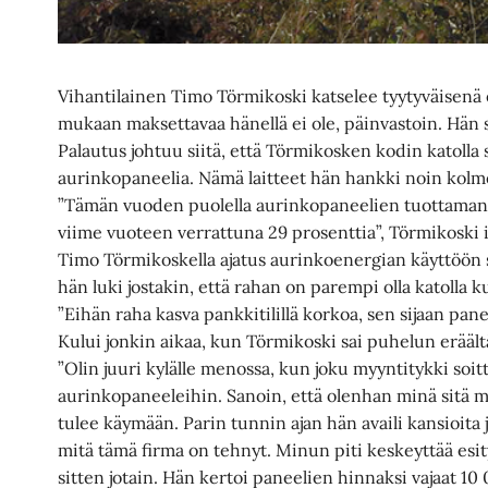
Vihantilainen Timo Törmikoski katselee tyytyväisenä
mukaan maksettavaa hänellä ei ole, päinvastoin. Hän 
Palautus johtuu siitä, että Törmikosken kodin katolla 
aurinkopaneelia. Nämä laitteet hän hankki noin kolme
”Tämän vuoden puolella aurinkopaneelien tuottaman
viime vuoteen verrattuna 29 prosenttia”, Törmikoski i
Timo Törmikoskella ajatus aurinkoenergian käyttöön si
hän luki jostakin, että rahan on parempi olla katolla k
”Eihän raha kasva pankkitilillä korkoa, sen sijaan pane
Kului jonkin aikaa, kun Törmikoski sai puhelun eräältä
”Olin juuri kylälle menossa, kun joku myyntitykki soitt
aurinkopaneeleihin. Sanoin, että olenhan minä sitä m
tulee käymään. Parin tunnin ajan hän availi kansioita ja
mitä tämä firma on tehnyt. Minun piti keskeyttää esit
sitten jotain. Hän kertoi paneelien hinnaksi vajaat 10