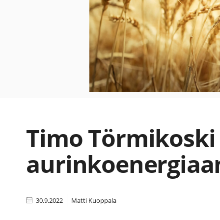
Timo Törmikoski s
aurinkoenergiaa
30.9.2022
Matti Kuoppala