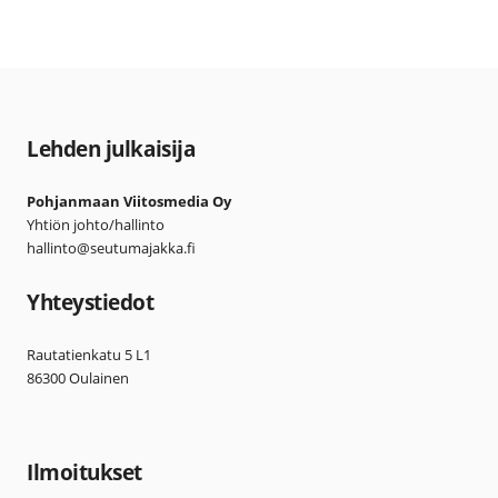
Lehden julkaisija
Pohjanmaan Viitosmedia Oy
Yhtiön johto/hallinto
hallinto@seutumajakka.fi
Yhteystiedot
Rautatienkatu 5 L1
86300 Oulainen
Ilmoitukset