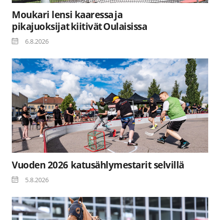
Moukari lensi kaaressa ja
pikajuoksijat kiitivät Oulaisissa
6.8.2026
Vuoden 2026 katusählymestarit selvillä
5.8.2026