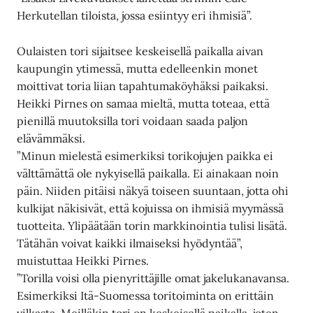
Herkutellan tiloista, jossa esiintyy eri ihmisiä”.
Oulaisten tori sijaitsee keskeisellä paikalla aivan
kaupungin ytimessä, mutta edelleenkin monet
moittivat toria liian tapahtumaköyhäksi paikaksi.
Heikki Pirnes on samaa mieltä, mutta toteaa, että
pienillä muutoksilla tori voidaan saada paljon
elävämmäksi.
”Minun mielestä esimerkiksi torikojujen paikka ei
välttämättä ole nykyisellä paikalla. Ei ainakaan noin
päin. Niiden pitäisi näkyä toiseen suuntaan, jotta ohi
kulkijat näkisivät, että kojuissa on ihmisiä myymässä
tuotteita. Ylipäätään torin markkinointia tulisi lisätä.
Tätähän voivat kaikki ilmaiseksi hyödyntää”,
muistuttaa Heikki Pirnes.
”Torilla voisi olla pienyrittäjille omat jakelukanavansa.
Esimerkiksi Itä-Suomessa toritoiminta on erittäin