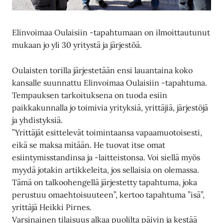
Elinvoimaa Oulaisiin -tapahtumaan on ilmoittautunut
mukaan jo yli 30 yritystä ja järjestöä.
Oulaisten torilla järjestetään ensi lauantaina koko
kansalle suunnattu Elinvoimaa Oulaisiin -tapahtuma.
Tempauksen tarkoituksena on tuoda esiin
paikkakunnalla jo toimivia yrityksiä, yrittäjiä, järjestöjä
ja yhdistyksiä.
”Yrittäjät esittelevät toimintaansa vapaamuotoisesti,
eikä se maksa mitään. He tuovat itse omat
esiintymisstandinsa ja -laitteistonsa. Voi siellä myös
myydä jotakin artikkeleita, jos sellaisia on olemassa.
Tämä on talkoohengellä järjestetty tapahtuma, joka
perustuu omaehtoisuuteen”, kertoo tapahtuma ”isä”,
yrittäjä Heikki Pirnes.
Varsinainen tilaisuus alkaa puolilta päivin ja kestää