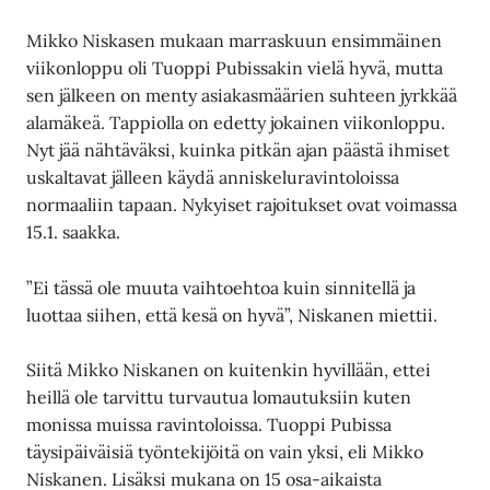
Mikko Niskasen mukaan marraskuun ensimmäinen
viikonloppu oli Tuoppi Pubissakin vielä hyvä, mutta
sen jälkeen on menty asiakasmäärien suhteen jyrkkää
alamäkeä. Tappiolla on edetty jokainen viikonloppu.
Nyt jää nähtäväksi, kuinka pitkän ajan päästä ihmiset
uskaltavat jälleen käydä anniskeluravintoloissa
normaaliin tapaan. Nykyiset rajoitukset ovat voimassa
15.1. saakka.
”Ei tässä ole muuta vaihtoehtoa kuin sinnitellä ja
luottaa siihen, että kesä on hyvä”, Niskanen miettii.
Siitä Mikko Niskanen on kuitenkin hyvillään, ettei
heillä ole tarvittu turvautua lomautuksiin kuten
monissa muissa ravintoloissa. Tuoppi Pubissa
täysipäiväisiä työntekijöitä on vain yksi, eli Mikko
Niskanen. Lisäksi mukana on 15 osa-aikaista