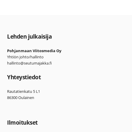
Lehden julkaisija
Pohjanmaan Viitosmedia Oy
Yhtiön johto/hallinto
hallinto@seutumajakka.fi
Yhteystiedot
Rautatienkatu 5 L1
86300 Oulainen
Ilmoitukset