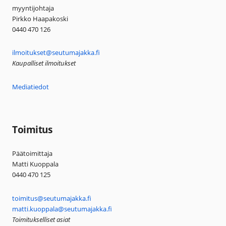
myyntijohtaja
Pirkko Haapakoski
0440 470 126
ilmoitukset@seutumajakka.fi
Kaupalliset ilmoitukset
Mediatiedot
Toimitus
Päätoimittaja
Matti Kuoppala
0440 470 125
toimitus@seutumajakka.fi
matti.kuoppala@seutumajakka.fi
Toimitukselliset asiat