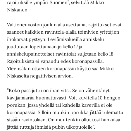
rajoituksille ympäri Suomen”, selvittää Mikko
Niskanen.
Valtioneuvoston joulun alla asettamat rajoitukset ovat
saaneet kaikkien ravintola-alalla toimivien yrittäjien
ihokarvat pystyyn. Leviämisalueilla anniskelu
joudutaan lopettamaan jo kello 17 ja
anniskelupainotteiset ravintolat suljetaan kello 18.
Rajoituksista ei vapaudu edes koronapassilla.
Yleensäkin ottaen koronapassin käyttö saa Mikko
Niskaselta negatiivisen arvion.
”Koko passijuttu on ihan vitsi. Se on vähentänyt
kävijämäärää huomattavasti. Voit kuvitella 10 hengen
porukan, jossa yhdellä tai kahdella kaverilla ei ole
koronapassia. Silloin muukin porukka jättää tulematta
sisään ravintolaan. On muutenkin ollut tosi hankalaa
jättää tuttuja ihmisiä pubin ulkopuolelle”.