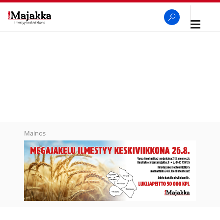
Avaa
navigaa
SeutuMajakka
Haku
Mainos