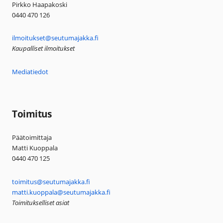
Pirkko Haapakoski
0440 470 126
ilmoitukset@seutumajakka.fi
Kaupalliset ilmoitukset
Mediatiedot
Toimitus
Päätoimittaja
Matti Kuoppala
0440 470 125
toimitus@seutumajakka.fi
matti.kuoppala@seutumajakka.fi
Toimitukselliset asiat