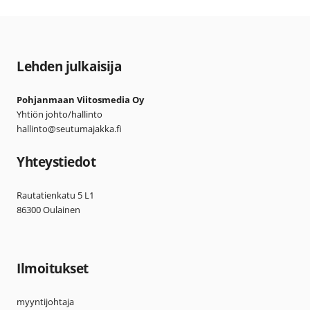
Lehden julkaisija
Pohjanmaan Viitosmedia Oy
Yhtiön johto/hallinto
hallinto@seutumajakka.fi
Yhteystiedot
Rautatienkatu 5 L1
86300 Oulainen
Ilmoitukset
myyntijohtaja