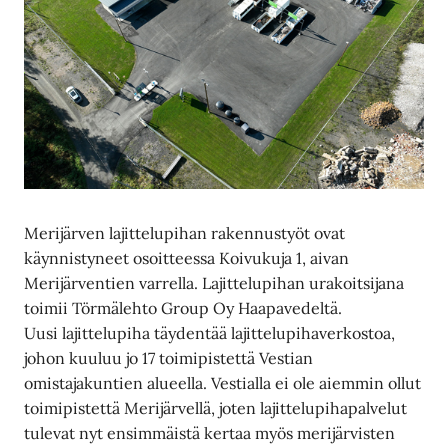
Merijärven lajittelupihan rakennustyöt ovat
käynnistyneet osoitteessa Koivukuja 1, aivan
Merijärventien varrella. Lajittelupihan urakoitsijana
toimii Törmälehto Group Oy Haapavedeltä.
Uusi lajittelupiha täydentää lajittelupihaverkostoa,
johon kuuluu jo 17 toimipistettä Vestian
omistajakuntien alueella. Vestialla ei ole aiemmin ollut
toimipistettä Merijärvellä, joten lajittelupihapalvelut
tulevat nyt ensimmäistä kertaa myös merijärvisten