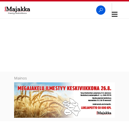
Avaa
navigaa
SeutuMajakka
Haku
Mainos