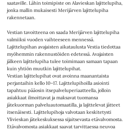
saataville. Lähin toimipiste on Alavieskan lajittelupiha,
jonka mallin mukaisesti Merijärven lajittelupiha
rakennetaan.
Vestian tavoitteena on saada Merijärven lajittelupiha
valmiiksi vuoden vaihteeseen mennessä.
Lajittelupihan avajaisten aikataulusta Vestia tiedottaa
myöhemmin rakennustöiden edetessä. Avajaisten
jälkeen lajittelupiha tulee toimimaan samaan tapaan
kuin yhtiön muutkin lajittelupihat.
Vestian lajittelupihat ovat avoinna maanantaista
perjantaihin kello 10–17. Lajittelupihoilla asiointi
tapahtuu pääosin itsepalveluperiaatteella, jolloin
asiakkaat ilmoittavat ja maksavat tuomansa
jätekuorman palveluautomaatilla, ja lajittelevat jätteet
itsenäisesti. Lajittelupihoja valvotaan keskitetysti
Ylivieskan jätekeskuksessa sijaitsevasta etävalvomosta.
Etävalvomosta asiakkaat saavat tarvittaessa neuvoa