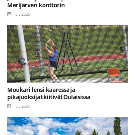
Merijärven konttorin
6.8.2026
Moukari lensi kaaressa ja
pikajuoksijat kiitivät Oulaisissa
6.8.2026