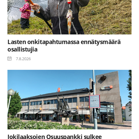
Lasten onkitapahtumassa ennätysmäärä
osallistujia
7.8.2026
Jokilaaksojen Osuuspankki sulkee