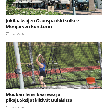
Jokilaaksojen Osuuspankki sulkee
Merijärven konttorin
6.8.2026
Moukari lensi kaaressa ja
pikajuoksijat kiitivät Oulaisissa
6.8.2026