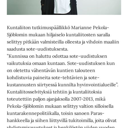
Kuntaliiton tutkimuspäällikkö Marianne Pekola-
Sjöblomin mukaan hiljaiselo kuntaliitosten saralla
selittyy pitkään valmisteilla olleesta ja vihdoin maaliin
saadusta sote-uudistuksesta.
”Kunnissa on haluttu odottaa sote-uudistuksen
vaikutuksia omaan kuntaan. Sote-uudistuksen kun
on oletettu vähentävän kuntien talouteen
kohdistuvia paineita sote-tehtävien ja sote-
kustannusten siirtyessä kunnilta hyvinvointialueille”.
Kuntaliitosselvityksiä tehtiin ja kuntaliitoksia
toteutettiin paljon ajanjaksolla 2007-2013, mikä
Pekola-Sjöblomin mukaan selittyy valtion silloisella
kuntarakennepolitiikalla, toisin sanoen Paras-
hankkeella ja siihen liittyvillä tukitoimilla, joita olivat
yhdistymisavustukset ja henkilöstön viiden vuoden