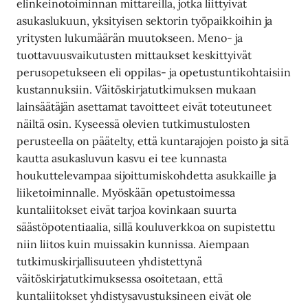
elinkeinotoiminnan mittareilla, jotka liittyivät
asukaslukuun, yksityisen sektorin työpaikkoihin ja
yritysten lukumäärän muutokseen. Meno- ja
tuottavuusvaikutusten mittaukset keskittyivät
perusopetukseen eli oppilas- ja opetustuntikohtaisiin
kustannuksiin. Väitöskirjatutkimuksen mukaan
lainsäätäjän asettamat tavoitteet eivät toteutuneet
näiltä osin. Kyseessä olevien tutkimustulosten
perusteella on päätelty, että kuntarajojen poisto ja sitä
kautta asukasluvun kasvu ei tee kunnasta
houkuttelevampaa sijoittumiskohdetta asukkaille ja
liiketoiminnalle. Myöskään opetustoimessa
kuntaliitokset eivät tarjoa kovinkaan suurta
säästöpotentiaalia, sillä kouluverkkoa on supistettu
niin liitos kuin muissakin kunnissa. Aiempaan
tutkimuskirjallisuuteen yhdistettynä
väitöskirjatutkimuksessa osoitetaan, että
kuntaliitokset yhdistysavustuksineen eivät ole