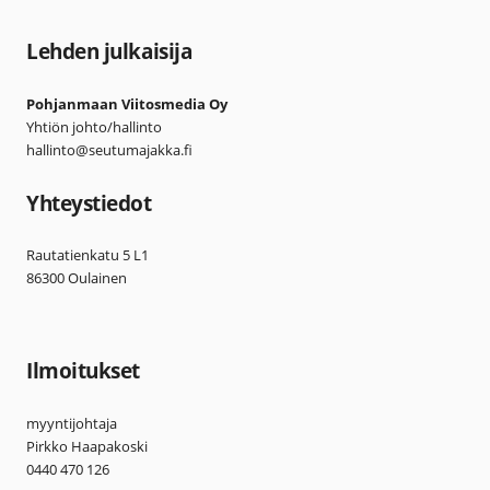
Lehden julkaisija
Pohjanmaan Viitosmedia Oy
Yhtiön johto/hallinto
hallinto@seutumajakka.fi
Yhteystiedot
Rautatienkatu 5 L1
86300 Oulainen
Ilmoitukset
myyntijohtaja
Pirkko Haapakoski
0440 470 126