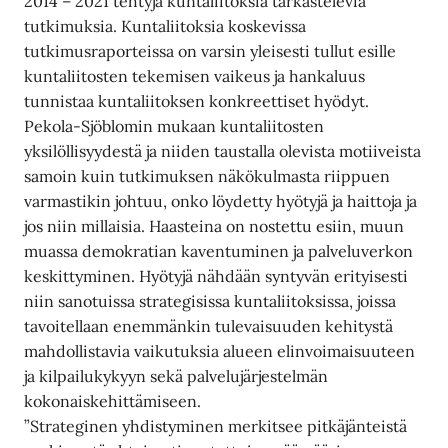
2014 – 2021 tehtyjä kuntaliitoksia tarkastelevia
tutkimuksia. Kuntaliitoksia koskevissa
tutkimusraporteissa on varsin yleisesti tullut esille
kuntaliitosten tekemisen vaikeus ja hankaluus
tunnistaa kuntaliitoksen konkreettiset hyödyt.
Pekola-Sjöblomin mukaan kuntaliitosten
yksilöllisyydestä ja niiden taustalla olevista motiiveista
samoin kuin tutkimuksen näkökulmasta riippuen
varmastikin johtuu, onko löydetty hyötyjä ja haittoja ja
jos niin millaisia. Haasteina on nostettu esiin, muun
muassa demokratian kaventuminen ja palveluverkon
keskittyminen. Hyötyjä nähdään syntyvän erityisesti
niin sanotuissa strategisissa kuntaliitoksissa, joissa
tavoitellaan enemmänkin tulevaisuuden kehitystä
mahdollistavia vaikutuksia alueen elinvoimaisuuteen
ja kilpailukykyyn sekä palvelujärjestelmän
kokonaiskehittämiseen.
”Strateginen yhdistyminen merkitsee pitkäjänteistä