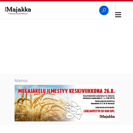
Avaa
navigaa
SeutuMajakka
Haku
Mainos