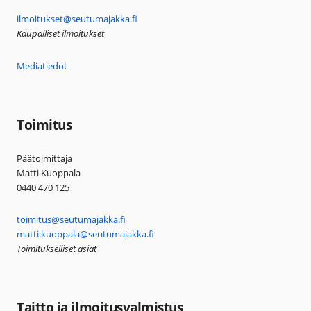
ilmoitukset@seutumajakka.fi
Kaupalliset ilmoitukset
Mediatiedot
Toimitus
Päätoimittaja
Matti Kuoppala
0440 470 125
toimitus@seutumajakka.fi
matti.kuoppala@seutumajakka.fi
Toimitukselliset asiat
Taitto ja ilmoitusvalmistus