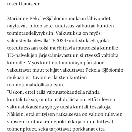
toteuttamiseen”.
Marianne Pekola-Sjöblomin mukaan lähivuodet
näyttävät, miten sote-uudistus vaikuttaa kuntien
toimintaedellytyksiin. Vaikutuksia on myös
valmisteilla olevalla TE2024-uudistuksella, joka
toteutuessaan toisi merkittäviä muutoksia kunnille
TE-palvelujen järjestämisvastuun siirtyessä valtiolta
kunnille. Myös kuntien toimintaympäristöön
vaikuttavat muut tekijät vaikuttavat Pekola-Sjöblomin
mukaan eri tavoin erilaisten kuntien
toimintamahdollisuuksiin.
”Uskon, ettei tällä valtuustokaudella nähdä
kuntaliitoksia, mutta mahdollista on, että tulevina
valtuustokausina syntyy uusia kuntaliitosaaltoja.
Näkisin, että erityisen ratkaisevaa on valtion tulevien
vuosien kuntarakennepolitiikka ja niihin liittyvät
toimenpiteet, sekä tarjottavat porkkanat että