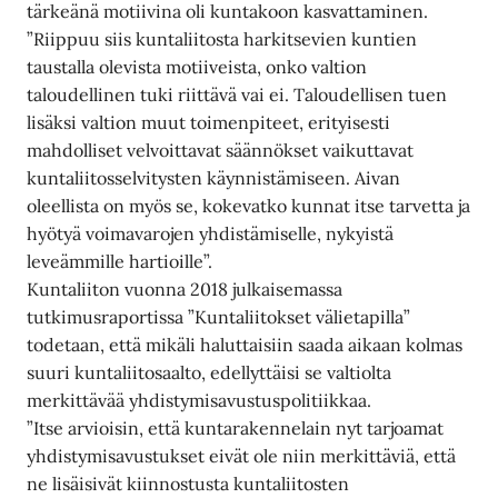
tärkeänä motiivina oli kuntakoon kasvattaminen.
”Riippuu siis kuntaliitosta harkitsevien kuntien
taustalla olevista motiiveista, onko valtion
taloudellinen tuki riittävä vai ei. Taloudellisen tuen
lisäksi valtion muut toimenpiteet, erityisesti
mahdolliset velvoittavat säännökset vaikuttavat
kuntaliitosselvitysten käynnistämiseen. Aivan
oleellista on myös se, kokevatko kunnat itse tarvetta ja
hyötyä voimavarojen yhdistämiselle, nykyistä
leveämmille hartioille”.
Kuntaliiton vuonna 2018 julkaisemassa
tutkimusraportissa ”Kuntaliitokset välietapilla”
todetaan, että mikäli haluttaisiin saada aikaan kolmas
suuri kuntaliitosaalto, edellyttäisi se valtiolta
merkittävää yhdistymisavustuspolitiikkaa.
”Itse arvioisin, että kuntarakennelain nyt tarjoamat
yhdistymisavustukset eivät ole niin merkittäviä, että
ne lisäisivät kiinnostusta kuntaliitosten