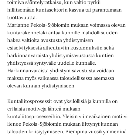
toimiva sääntelyratkaisu, kun valtio pyrkii
hillitsemään kuntasektorin kasvua tai parantamaan
tuottavuutta.
Marianne Pekola-Sjöblomin mukaan voimassa olevan
kuntarakennelaki antaa kunnille mahdollisuuden
hakea valtiolta avustusta yhdistymisen
esiselvityksestä aiheutuviin kustannuksiin sekä
harkinnanvaraista yhdistymisavustusta kuntien
yhdistyessä syntyvälle uudelle kunnalle.
Harkinnanvaraista yhdistymisavustusta voidaan
maksaa myös vaikeassa taloudellisessa asemassa
olevan kunnan yhdistymiseen.
Kuntaliitosprosessit ovat yksilöllisiä ja kunnilla on
erilaisia motiiveja lähteä mukaan
kuntaliitosprosesseihin. Yleisin viimeaikainen motiivi
lienee Pekola-Sjöblomin mukaan liittynyt kunnan
talouden kriisiytymiseen. Aiempina vuosikymmeninä