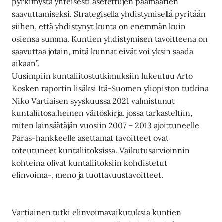
pyrkimystä yhteisesti asetettujen päämäärien
saavuttamiseksi. Strategisella yhdistymisellä pyritään
siihen, että yhdistynyt kunta on enemmän kuin
osiensa summa. Kuntien yhdistymisen tavoitteena on
saavuttaa jotain, mitä kunnat eivät voi yksin saada
aikaan”.
Uusimpiin kuntaliitostutkimuksiin lukeutuu Arto
Kosken raportin lisäksi Itä-Suomen yliopiston tutkina
Niko Vartiaisen syyskuussa 2021 valmistunut
kuntaliitosaiheinen väitöskirja, jossa tarkasteltiin,
miten lainsäätäjän vuosiin 2007 – 2013 ajoittuneelle
Paras-hankkeelle asettamat tavoitteet ovat
toteutuneet kuntaliitoksissa. Vaikutusarvioinnin
kohteina olivat kuntaliitoksiin kohdistetut
elinvoima-, meno ja tuottavuustavoitteet.
Vartiainen tutki elinvoimavaikutuksia kuntien