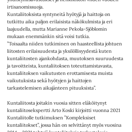
irtisanomissuoja.
Kuntaliitoksista syntyneitä hyötyjä ja haittoja on
tutkittu aika paljon erilaisista näkökulmista ja eri
laajuudella, mutta Marianne Pekola-Sjöblomin
mukaan enemmänkin sitä voisi tutkia.
”Toisaalta niiden tutkiminen on haasteellista johtuen
liitosten erilaisuudesta ja yksilöllisyydestä kuten
kuntaliitosten ajankohdasta, muutoksen suuruudesta
ja tavoitteista, kuntaliitoksen toteuttamistavasta,
kuntaliitoksen vaikutusten erottamisesta muista
vaikutuksista sekä hyötyjen ja haittojen
tarkastelemisen aikajänteen pituuksista”.
Kuntaliitosta joitakin vuosia sitten eläköitynyt
kuntaliitosekspertti Arto Koski kirjoitti vuonna 2021
Kuntaliitolle tutkimuksen ”Kompleksiset
kuntaliitokset”, jossa hän on selvittänyt myös vuosina