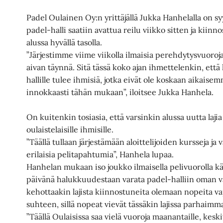
Padel Oulainen Oy:n yrittäjällä Jukka Hanhelalla on s
padel-halli saatiin avattua reilu viikko sitten ja kiinno
alussa hyvällä tasolla.
”Järjestimme viime viikolla ilmaisia perehdytysvuoroja
aivan täynnä. Sitä tässä koko ajan ihmettelenkin, että
hallille tulee ihmisiä, jotka eivät ole koskaan aikaisemm
innokkaasti tähän mukaan”, iloitsee Jukka Hanhela.
On kuitenkin tosiasia, että varsinkin alussa uutta laji
oulaistelaisille ihmisille.
”Täällä tullaan järjestämään aloittelijoiden kursseja ja
erilaisia pelitapahtumia”, Hanhela lupaa.
Hanhelan mukaan iso joukko ilmaisella pelivuorolla kä
päivänä halukkuudestaan varata padel-halliin oman 
kehottaakin lajista kiinnostuneita olemaan nopeita 
suhteen, sillä nopeat vievät tässäkin lajissa parhaimma
”Täällä Oulaisissa saa vielä vuoroja maanantaille, keskivi