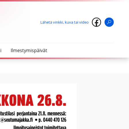
Lähetä vinkki, kuva tai video
Haku
i
Ilmestymispäivät