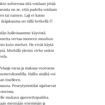
näkin suhteessa sitä voidaan pitää
arasta on se, että padelia voidaan
es tai nainen. Laji ei katso
käjakauma on tällä hetkellä 17
eidän halleissamme käyvistä
ilannetta vertaa moneen muuhun
mmin kuin miehet. He eivät käytä
piä. Miehillä yleisin virhe onkin
hela.
 Pelaaja varaa ja maksaa vuoronsa
umerokoodilla. Hallin sisältä voi
an itselleen.
sauna. Peseytymistilat sijaitsevat
uoneissa.
lle mukava ajanviettopaikka.
laamaan mennään enemmän ja