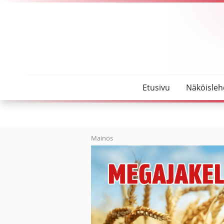
SeutuMajakka
Uusi padel-halli kiinnostanut oulaistelaisia
Etusivu
Näköisleh
Mainos