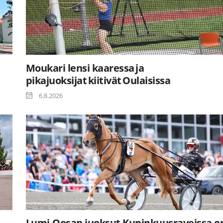
Moukari lensi kaaressa ja
pikajuoksijat kiitivät Oulaisissa
6.8.2026
Lumi-Oosan juoksut Kuninkuusraveissa o