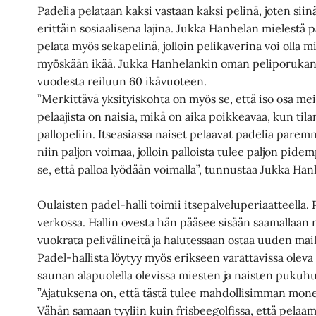
Padelia pelataan kaksi vastaan kaksi pelinä, joten sii
erittäin sosiaalisena lajina. Jukka Hanhelan mielestä p
pelata myös sekapelinä, jolloin pelikaverina voi olla mi
myöskään ikää. Jukka Hanhelankin oman peliporukan i
vuodesta reiluun 60 ikävuoteen.
”Merkittävä yksityiskohta on myös se, että iso osa m
pelaajista on naisia, mikä on aika poikkeavaa, kun t
pallopeliin. Itseasiassa naiset pelaavat padelia pare
niin paljon voimaa, jolloin palloista tulee paljon pidem
se, että palloa lyödään voimalla”, tunnustaa Jukka Han
Oulaisten padel-halli toimii itsepalveluperiaatteella.
verkossa. Hallin ovesta hän pääsee sisään saamallaan n
vuokrata pelivälineitä ja halutessaan ostaa uuden mail
Padel-hallista löytyy myös erikseen varattavissa oleva 
saunan alapuolella olevissa miesten ja naisten pukuh
”Ajatuksena on, että tästä tulee mahdollisimman mone
Vähän samaan tyyliin kuin frisbeegolfissa, että pe