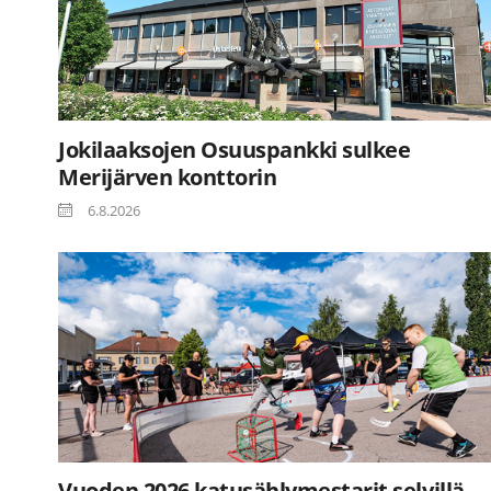
Jokilaaksojen Osuuspankki sulkee
Merijärven konttorin
6.8.2026
Vuoden 2026 katusählymestarit selvillä