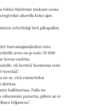
utta Jukka Hanhelan mukaan uusia
engirolan alueella koko ajan
ituin urheilulaji heti jalkapallon
adel-harrastajamääräksi noin
tkellä arvio on jo noin 70 000
me kovaa vauhtia.
udulle, oli kenttiä Suomessa noin
l-kenttää”.
a on se, että esimerkiksi
 aloittaa.
min hallittavissa. Pallo on
 vähemmän painetta, jolloin se ei
lisen hiljaisena”.