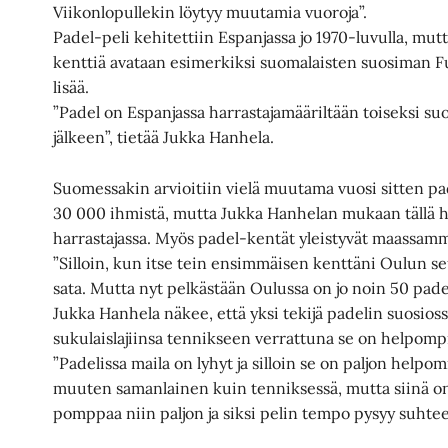
Viikonlopullekin löytyy muutamia vuoroja”.
Padel-peli kehitettiin Espanjassa jo 1970-luvulla, m
kenttiä avataan esimerkiksi suomalaisten suosiman Fu
lisää.
”Padel on Espanjassa harrastajamääriltään toiseksi suos
jälkeen”, tietää Jukka Hanhela.
Suomessakin arvioitiin vielä muutama vuosi sitten p
30 000 ihmistä, mutta Jukka Hanhelan mukaan tällä he
harrastajassa. Myös padel-kentät yleistyvät maassam
”Silloin, kun itse tein ensimmäisen kenttäni Oulun se
sata. Mutta nyt pelkästään Oulussa on jo noin 50 pade
Jukka Hanhela näkee, että yksi tekijä padelin suosioss
sukulaislajiinsa tennikseen verrattuna se on helpompi
”Padelissa maila on lyhyt ja silloin se on paljon helpom
muuten samanlainen kuin tenniksessä, mutta siinä on
pomppaa niin paljon ja siksi pelin tempo pysyy suhteel