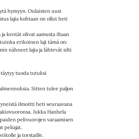
yytä hymyyn. Oulaisten uusi
stus lajia kohtaan on ollut heti
 ja kentät olivat aamusta iltaan
 kuinka erikoinen laji tämä on:
in nähneet lajia ja lähtevät silti
a täytyy tuoda tutuksi
 valmennuksia. Sitten tulee paljon
yneistä ilmoitti heti seuraavana
vakiovuoronsa. Jukka Hanhela
vapaiden pelivuorojen varaamisen
t peliajat.
ikolle ja torstaille.