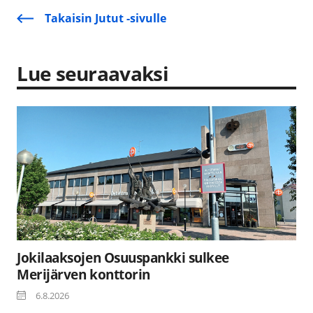
Takaisin Jutut -sivulle
Lue seuraavaksi
Jokilaaksojen Osuuspankki sulkee
Merijärven konttorin
6.8.2026