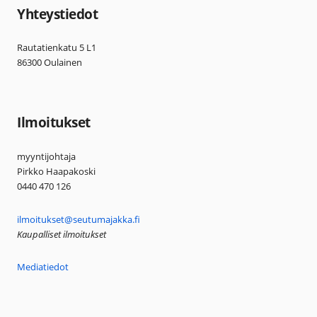
Yhteystiedot
Rautatienkatu 5 L1
86300 Oulainen
Ilmoitukset
myyntijohtaja
Pirkko Haapakoski
0440 470 126
ilmoitukset@seutumajakka.fi
Kaupalliset ilmoitukset
Mediatiedot