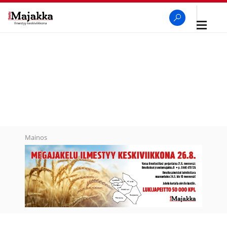
Avaa
navigaa
SeutuMajakka
Haku
Mainos