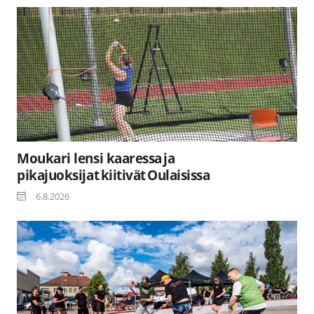
Moukari lensi kaaressa ja
pikajuoksijat kiitivät Oulaisissa
6.8.2026