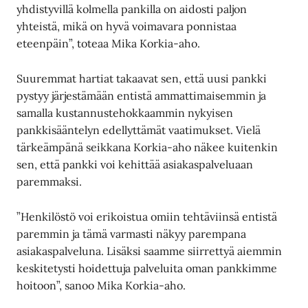
yhdistyvillä kolmella pankilla on aidosti paljon
yhteistä, mikä on hyvä voimavara ponnistaa
eteenpäin”, toteaa Mika Korkia-aho.
Suuremmat hartiat takaavat sen, että uusi pankki
pystyy järjestämään entistä ammattimaisemmin ja
samalla kustannustehokkaammin nykyisen
pankkisääntelyn edellyttämät vaatimukset. Vielä
tärkeämpänä seikkana Korkia-aho näkee kuitenkin
sen, että pankki voi kehittää asiakaspalveluaan
paremmaksi.
”Henkilöstö voi erikoistua omiin tehtäviinsä entistä
paremmin ja tämä varmasti näkyy parempana
asiakaspalveluna. Lisäksi saamme siirrettyä aiemmin
keskitetysti hoidettuja palveluita oman pankkimme
hoitoon”, sanoo Mika Korkia-aho.