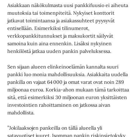
Asiakkaan näkökulmasta uusi pankkifuusio ei aiheuta
muutoksia tai toimenpiteitä. Nykyiset konttorit
jatkavat toimintaansa ja asiakassuhteet pyysyvät
entisellään. Esimerkiksi tilinumerot,
verkkopankkitunnukset ja maksukortit säilyvät
samoina kuin aina ennenkin. Lisäksi nykyinen
henkilöstä jatkaa uuden pankin palveluksessa.
Sen sijaan alueen elinkeinoelämän kannalta suuri
pankki luo monia mahdollisuuksia. Asiakkaita uudella
pankilla on vajaat 64 000 ja omat varat ovat noin 289
miljoonaa euroa. Korkia-ahon mukaan tämä tarkoittaa
sitä, että esimerkiksi 30 miljoonan euron yksittäisten
investointien rahoittaminen on jatkossa aivan
mahdollista.
”Jokilaaksojen pankeilla on tällä alueella yli
satavuotiset juuret. Isomman pankin riskinsietokyky