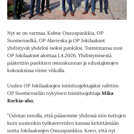
Nyt se on varmaa. Kolme Osuuspankkia, OP
Suomenselkä, OP Alavieska ja OP Jokilaaksot
yhdistyvät yhdeksi isoksi pankiksi. Toimintansa uusi
OP Jokilaaksot aloittaa 1.4.2026. Yhdistymisestä
päätettiin pankkien osuuskunnan ja edustajistojen
kokouksissa viime viikolla.
Uuden OP Jokilaaksojen toimitusjohtajaksi valittiin
OP Suomenselän nykyinen toimitusjohtaja
Mika
Korkia-aho.
”Odotan innolla, että pääsemme yhdessä niin tuttujen
kuin uusienkin työkavereiden kanssa kehittämään
uutta Jokilaaksojen Osuuspankkia. Koen, että nyt