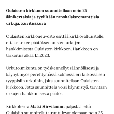
Oulaisten kirkkoon suunnitellaan
noin 25
äänikertaisia ja tyyliltään ranskalaisromanttisia
urkuja.
Kuvituskuva
Oulaisten kirkkoneuvosto esittää kirkkovaltuustolle,
että se tekee päätöksen uusien urkujen
hankkimisesta Oulaisten kirkkoon. Hankkeen on
tarkoitus alkaa 1.1.2023.
Urkutoimikunta on työskennellyt säännöllisesti ja
käynyt myös perehtymässä kolmessa eri kirkossa sen
tyyppisiin urkuihin, joita suunnitellaan Oulaisten
kirkkoon. Jotta suunnittelu voisi käynnistyä, tarvitaan
urkujen hankkimisesta päätös.
Kirkkoherra
Matti Hirvilammi
paljastaa, että
Oulaisiin suunnitellut urut tulevat olemaan noin 25