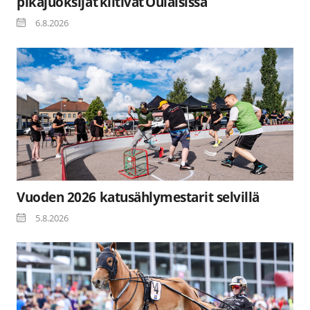
pikajuoksijat kiitivät Oulaisissa
6.8.2026
Vuoden 2026 katusählymestarit selvillä
5.8.2026