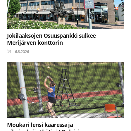
Jokilaaksojen Osuuspankki sulkee
Merijärven konttorin
6.8.2026
Moukari lensi kaaressa ja