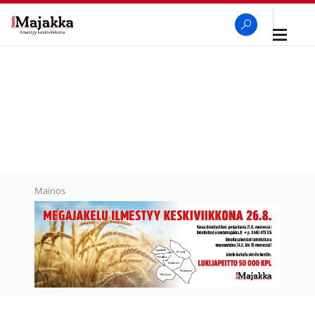
Avaa
navigaa
SeutuMajakka
Haku
Mainos