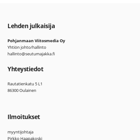
Lehden julkaisija
Pohjanmaan Viitosmedia Oy
Yhtiön johto/hallinto
hallinto@seutumajakka.fi
Yhteystiedot
Rautatienkatu 5 L1
86300 Oulainen
Ilmoitukset
myyntijohtaja
Pirkko Haapakoski