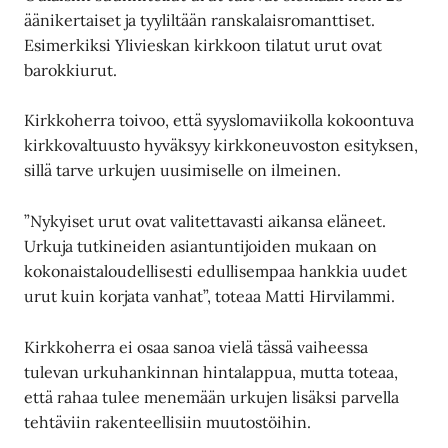
äänikertaiset ja tyyliltään ranskalaisromanttiset.
Esimerkiksi Ylivieskan kirkkoon tilatut urut ovat
barokkiurut.
Kirkkoherra toivoo, että syyslomaviikolla kokoontuva
kirkkovaltuusto hyväksyy kirkkoneuvoston esityksen,
sillä tarve urkujen uusimiselle on ilmeinen.
”Nykyiset urut ovat valitettavasti aikansa eläneet.
Urkuja tutkineiden asiantuntijoiden mukaan on
kokonaistaloudellisesti edullisempaa hankkia uudet
urut kuin korjata vanhat”, toteaa Matti Hirvilammi.
Kirkkoherra ei osaa sanoa vielä tässä vaiheessa
tulevan urkuhankinnan hintalappua, mutta toteaa,
että rahaa tulee menemään urkujen lisäksi parvella
tehtäviin rakenteellisiin muutostöihin.