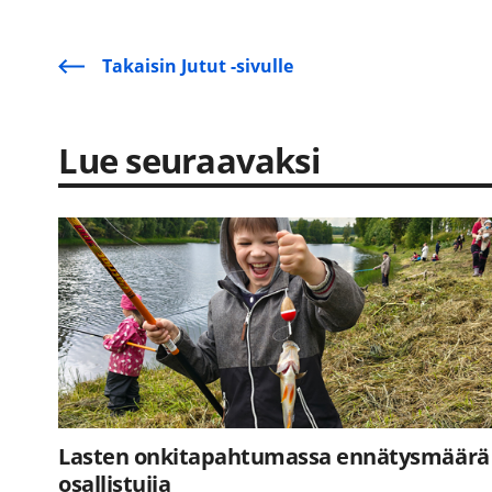
Takaisin Jutut -sivulle
Lue seuraavaksi
Lasten onkitapahtumassa ennätysmäärä
osallistujia