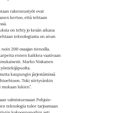
taan rakennustyöt ovat
anen kertoo, että tehtaan
ssä.
uksia on tehty jo kesän aikana
tehtaan teknologiasta on aivan
noin 200 osaajan tienoilla.
itarpeita ennen kaikkea vaativaan
a mukaisesti. Marko Niskanen
työntekijäpuolta.
mutta kaupungin järjestämissä
ihtoehtoon. Toki siirtyvänkin
ni mukaan lukien”.
aan valmistuessaan Pohjois-
en teknologia tulee tarjoamaan
tiviin kokoonpanoihin asti.