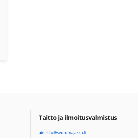
Taitto ja ilmoitusvalmistus
aineisto@seutumajakka.fi