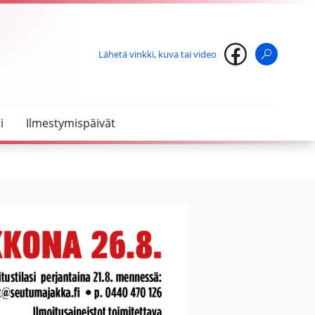
Lähetä vinkki, kuva tai video
Haku
i
Ilmestymispäivät