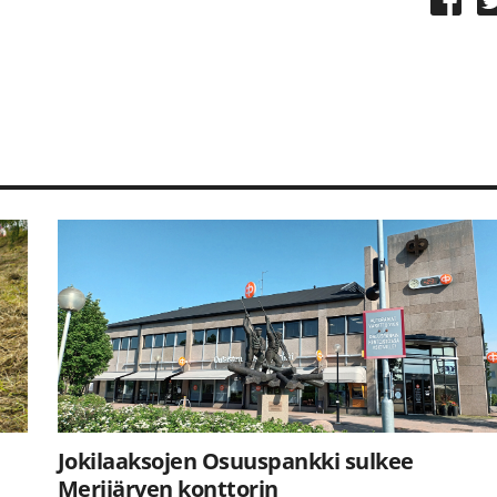
Jokilaaksojen Osuuspankki sulkee
Merijärven konttorin