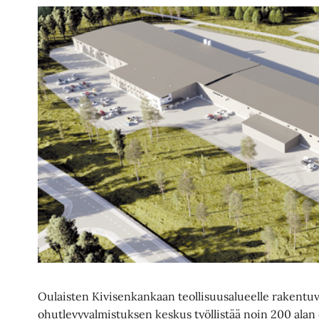
Oulaisten Kivisenkankaan teollisuusalueelle rakent
ohutlevyvalmistuksen keskus työllistää noin 200 alan 