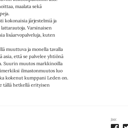
noittaa, maalata sekä
peja.
 kokonaisia järjestelmiä ja
 lattarautoja. Varsinaisen
sia lisäarvopalveluja, kuten
lä muuttuva ja monella tavalla
asia, että se palvelee yhtiönä
ssa. Suurin muutos markkinoilla
esimerkiksi ilmastonmuutos luo
onka kokenut kumppani Leden on.
tällä hetkellä erityisen
Jaa: