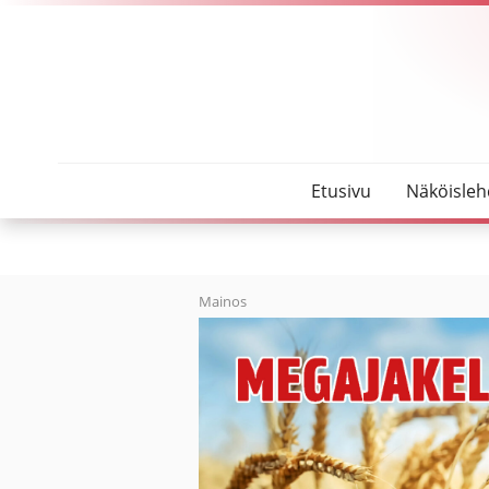
SeutuMajakka
Valmista elokuun loppuun mennessä
Etusivu
Näköisleh
Mainos