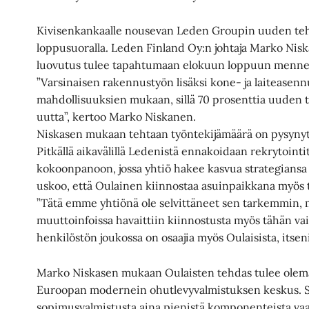
Kivisenkankaalle nousevan Leden Groupin uuden teh
loppusuoralla. Leden Finland Oy:n johtaja Marko Nisk
luovutus tulee tapahtumaan elokuun loppuun menne
”Varsinaisen rakennustyön lisäksi kone- ja laiteasenn
mahdollisuuksien mukaan, sillä 70 prosenttia uuden 
uutta”, kertoo Marko Niskanen.
Niskasen mukaan tehtaan työntekijämäärä on pysynyt 
Pitkällä aikavälillä Ledenistä ennakoidaan rekrytoint
kokoonpanoon, jossa yhtiö hakee kasvua strategians
uskoo, että Oulainen kiinnostaa asuinpaikkana myös 
”Tätä emme yhtiönä ole selvittäneet sen tarkemmin, 
muuttoinfoissa havaittiin kiinnostusta myös tähän va
henkilöstön joukossa on osaajia myös Oulaisista, itse
Marko Niskasen mukaan Oulaisten tehdas tulee olem
Euroopan modernein ohutlevyvalmistuksen keskus. S
sopimusvalmistusta aina pienistä komponenteista vaa