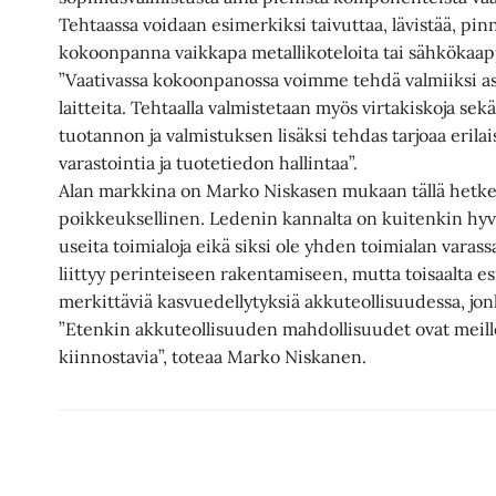
Tehtaassa voidaan esimerkiksi taivuttaa, lävistää, pin
kokoonpanna vaikkapa metallikoteloita tai sähkökaap
”Vaativassa kokoonpanossa voimme tehdä valmiiksi asti
laitteita. Tehtaalla valmistetaan myös virtakiskoja sekä
tuotannon ja valmistuksen lisäksi tehdas tarjoaa erilai
varastointia ja tuotetiedon hallintaa”.
Alan markkina on Marko Niskasen mukaan tällä hetkel
poikkeuksellinen. Ledenin kannalta on kuitenkin hyvä 
useita toimialoja eikä siksi ole yhden toimialan vara
liittyy perinteiseen rakentamiseen, mutta toisaalta 
merkittäviä kasvuedellytyksiä akkuteollisuudessa, j
”Etenkin akkuteollisuuden mahdollisuudet ovat meille 
kiinnostavia”, toteaa Marko Niskanen.