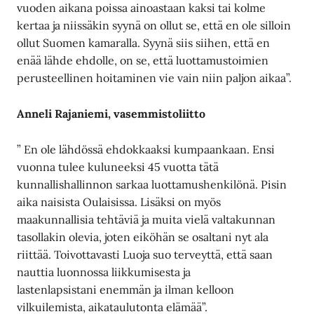
vuoden aikana poissa ainoastaan kaksi tai kolme
kertaa ja niissäkin syynä on ollut se, että en ole silloin
ollut Suomen kamaralla. Syynä siis siihen, että en
enää lähde ehdolle, on se, että luottamustoimien
perusteellinen hoitaminen vie vain niin paljon aikaa”.
Anneli Rajaniemi, vasemmistoliitto
” En ole lähdössä ehdokkaaksi kumpaankaan. Ensi
vuonna tulee kuluneeksi 45 vuotta tätä
kunnallishallinnon sarkaa luottamushenkilönä. Pisin
aika naisista Oulaisissa. Lisäksi on myös
maakunnallisia tehtäviä ja muita vielä valtakunnan
tasollakin olevia, joten eiköhän se osaltani nyt ala
riittää. Toivottavasti Luoja suo terveyttä, että saan
nauttia luonnossa liikkumisesta ja
lastenlapsistani enemmän ja ilman kelloon
vilkuilemista, aikataulutonta elämää”.