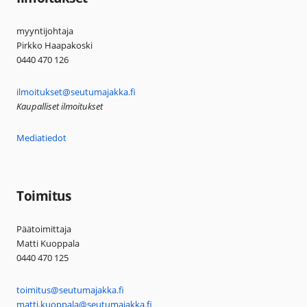
myyntijohtaja
Pirkko Haapakoski
0440 470 126
ilmoitukset@seutumajakka.fi
Kaupalliset ilmoitukset
Mediatiedot
Toimitus
Päätoimittaja
Matti Kuoppala
0440 470 125
toimitus@seutumajakka.fi
matti.kuoppala@seutumajakka.fi