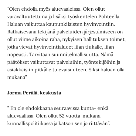
”Olen ehdolla myös aluevaaleissa. Olen ollut
varavaltuutettuna ja lisäksi työskentelen Pohteella.
Haluan vaikuttaa kaupunkilaisten hyvinvointiin.
Ratkaisevana tekijänä palveluiden järjestämiseen on
ollut viime aikoina raha, nykyisen hallituksen toimet,
jotka vievät hyvinvointialueet liian tiukalle, liian
nopeasti. Tarvitaan suunnitelmallisuutta. Nämä
päätökset vaikuttavat palveluihin, työntekijöihin ja
asiakkaisiin pitkälle tulevaisuuteen. Siksi haluan olla
mukana”.
Jorma Perälä, keskusta
” En ole ehdokkaana seuraavissa kunta- enkä
aluevaalissa. Olen ollut 52 vuotta mukana
kunnallispolitiikassa ja katson sen jo riittävän”.