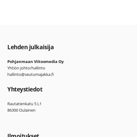
Lehden julkaisija
Pohjanmaan Viitosmedia Oy
Yhtiön johto/hallinto
hallinto@seutumajakka.fi
Yhteystiedot
Rautatienkatu 5 L1
86300 Oulainen
Ilmoitukset