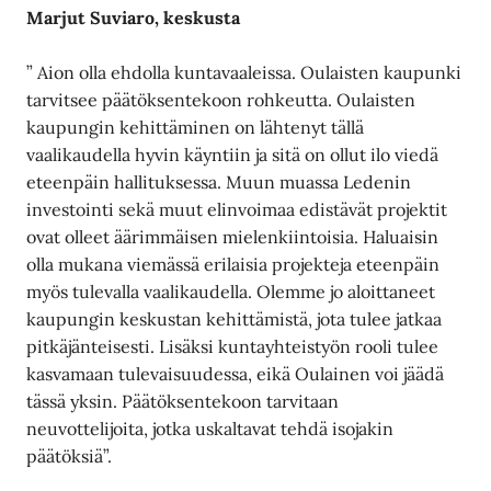
Marjut Suviaro, keskusta
” Aion olla ehdolla kuntavaaleissa. Oulaisten kaupunki
tarvitsee päätöksentekoon rohkeutta. Oulaisten
kaupungin kehittäminen on lähtenyt tällä
vaalikaudella hyvin käyntiin ja sitä on ollut ilo viedä
eteenpäin hallituksessa. Muun muassa Ledenin
investointi sekä muut elinvoimaa edistävät projektit
ovat olleet äärimmäisen mielenkiintoisia. Haluaisin
olla mukana viemässä erilaisia projekteja eteenpäin
myös tulevalla vaalikaudella. Olemme jo aloittaneet
kaupungin keskustan kehittämistä, jota tulee jatkaa
pitkäjänteisesti. Lisäksi kuntayhteistyön rooli tulee
kasvamaan tulevaisuudessa, eikä Oulainen voi jäädä
tässä yksin. Päätöksentekoon tarvitaan
neuvottelijoita, jotka uskaltavat tehdä isojakin
päätöksiä”.