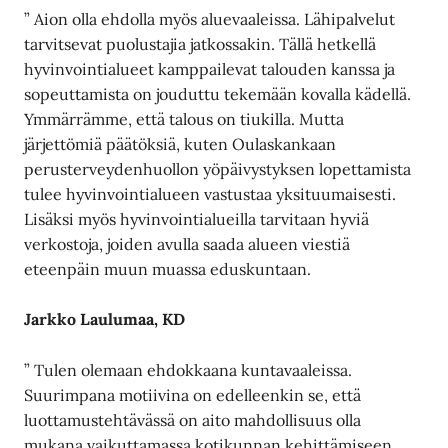
” Aion olla ehdolla myös aluevaaleissa. Lähipalvelut
tarvitsevat puolustajia jatkossakin. Tällä hetkellä
hyvinvointialueet kamppailevat talouden kanssa ja
sopeuttamista on jouduttu tekemään kovalla kädellä.
Ymmärrämme, että talous on tiukilla. Mutta
järjettömiä päätöksiä, kuten Oulaskankaan
perusterveydenhuollon yöpäivystyksen lopettamista
tulee hyvinvointialueen vastustaa yksituumaisesti.
Lisäksi myös hyvinvointialueilla tarvitaan hyviä
verkostoja, joiden avulla saada alueen viestiä
eteenpäin muun muassa eduskuntaan.
Jarkko Laulumaa, KD
” Tulen olemaan ehdokkaana kuntavaaleissa.
Suurimpana motiivina on edelleenkin se, että
luottamustehtävässä on aito mahdollisuus olla
mukana vaikuttamassa kotikunnan kehittämiseen