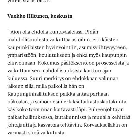
yhteisistä asioista”.
Vuokko Hiltunen, keskusta
” Aion olla ehdolla kuntavaaleissa. Pidän
mahdollisuudesta vaikuttaa asioihin, eri ikäisten
kaupunkilaisten hyvinvointiin, asumisviihtyvyyteen,
ympäristöön, koulutukseen ja ehkä myös kaupungin
elinvoimaan. Kokemus päätöksenteon prosesseista ja
vaikuttamisen mahdollisuuksista karttuu ajan
kuluessa. Suuri merkitys on ehdokkaan valinnan
jälkeen sillä, millä paikoilla hän on.
Kaupunginhallituksen paikka antaa parhaan
näköalan, ja samoin esimerkiksi tarkastuslautakunta
käy koko toiminnan kattavasti läpi. Puheenjohtajan
paikat hallituksessa, lautakunnissa ja muualla kehittää
johtajuutta ja kasvattaa tehtäviin. Korvauksellakin on
varmasti siinä vaikutusta.