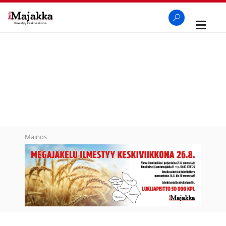
Avaa
navigaa
SeutuMajakka
Haku
Mainos