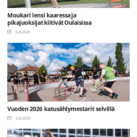
Moukari lensi kaaressa ja
pikajuoksijat kiitivät Oulaisissa
6.8.2026
Vuoden 2026 katusählymestarit selvillä
5.8.2026