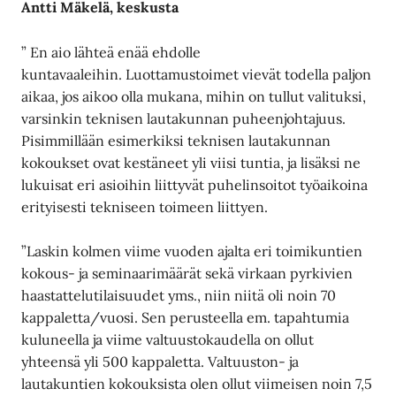
Antti Mäkelä, keskusta
” En aio lähteä enää ehdolle
kuntavaaleihin. Luottamustoimet vievät todella paljon
aikaa, jos aikoo olla mukana, mihin on tullut valituksi,
varsinkin teknisen lautakunnan puheenjohtajuus.
Pisimmillään esimerkiksi teknisen lautakunnan
kokoukset ovat kestäneet yli viisi tuntia, ja lisäksi ne
lukuisat eri asioihin liittyvät puhelinsoitot työaikoina
erityisesti tekniseen toimeen liittyen.
”Laskin kolmen viime vuoden ajalta eri toimikuntien
kokous- ja seminaarimäärät sekä virkaan pyrkivien
haastattelutilaisuudet yms., niin niitä oli noin 70
kappaletta/vuosi. Sen perusteella em. tapahtumia
kuluneella ja viime valtuustokaudella on ollut
yhteensä yli 500 kappaletta. Valtuuston- ja
lautakuntien kokouksista olen ollut viimeisen noin 7,5