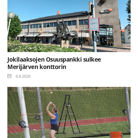
Jokilaaksojen Osuuspankki sulkee
Merijärven konttorin
6.8.2026