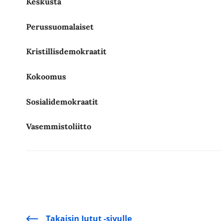
Keskusta
Perussuomalaiset
Kristillisdemokraatit
Kokoomus
Sosialidemokraatit
Vasemmistoliitto
Takaisin Jutut -sivulle