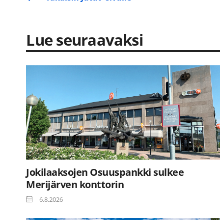
Lue seuraavaksi
Jokilaaksojen Osuuspankki sulkee
Merijärven konttorin
6.8.2026