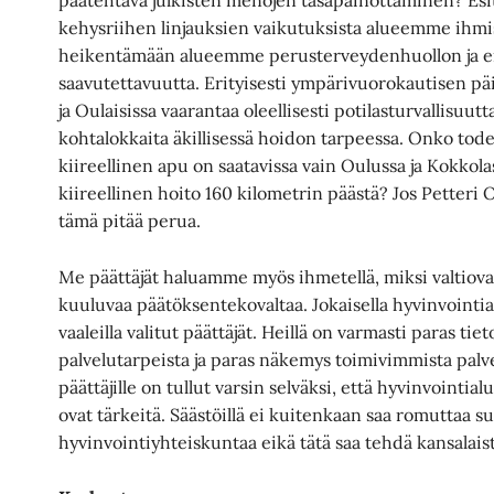
päätehtävä julkisten menojen tasapainottaminen? 
kehysriihen linjauksien vaikutuksista alueemme ihmis
heikentämään alueemme perusterveydenhuollon ja er
saavutettavuutta. Erityisesti ympärivuorokautisen 
ja Oulaisissa vaarantaa oleellisesti potilasturvallisuutta
kohtalokkaita äkillisessä hoidon tarpeessa. Onko todel
kiireellinen apu on saatavissa vain Oulussa ja Kokkol
kiireellinen hoito 160 kilometrin päästä? Jos Petteri 
tämä pitää perua.
Me päättäjät haluamme myös ihmetellä, miksi valtioval
kuuluvaa päätöksentekovaltaa. Jokaisella hyvinvointia
vaaleilla valitut päättäjät. Heillä on varmasti paras ti
palvelutarpeista ja paras näkemys toimivimmista pal
päättäjille on tullut varsin selväksi, että hyvinvointial
ovat tärkeitä. Säästöillä ei kuitenkaan saa romuttaa s
hyvinvointiyhteiskuntaa eikä tätä saa tehdä kansalais