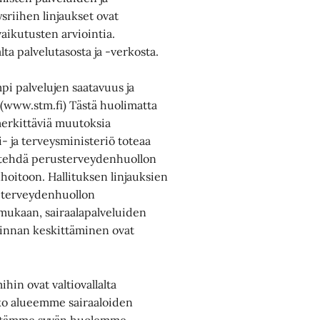
sriihen linjaukset ovat
vaikutusten arviointia.
lta palvelutasosta ja -verkosta.
i palvelujen saatavuus ja
a (www.stm.fi) Tästä huolimatta
merkittäviä muutoksia
- ja terveysministeriö toteaa
n tehdä perusterveydenhuollon
nhoitoon. Hallituksen linjauksien
ta terveydenhuollon
mukaan, sairaalapalveluiden
minnan keskittäminen ovat
in ovat valtiovallalta
nko alueemme sairaaloiden