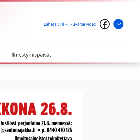
Lähetä vinkki, kuva tai video
Haku
i
Ilmestymispäivät