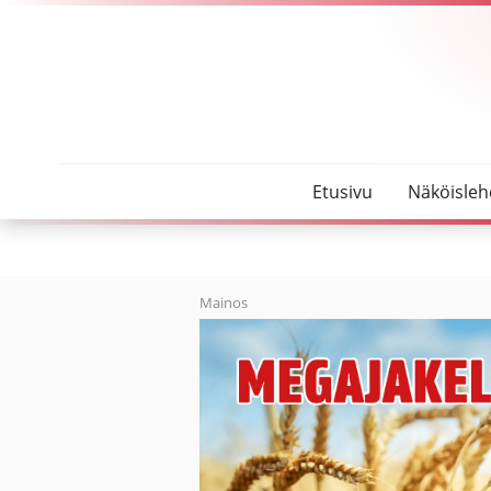
SeutuMajakka
Valtuutettujen kannanotto: Oulaskankaan sairaala
Etusivu
Näköisleh
Mainos