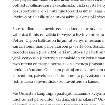
potilasturvallisuuden näkökulmasta. Tästä syystä kehy
perusteettomia, eikä niitä tule toteuttaa ilman laajaa 
Hyvinvointialueilla tulee jatkossakin olla oma päätösva
Sote-uudistuksen tavoitteena on luoda tasa-arvoisemp
vähentää ihmisten välisiä terveys- ja hyvinvointieroj
Petteri Orpon hallitus on linjannut kehysriihessään 
sairaalatoiminnan palvelutasoon ja -verkkoon. Sosiaali
tiedotteessaan (16.4.2024), että muutoksia päätettii
yöpäivystyksiin ja tiettyjen sairaaloiden erikoissairaa
tavoitteena on tasapainottaa julkisia menoja ja vasta
henkilöstöpulaan. Oulaisten päättäjien näkemyksien 
karsiminen, palvelutason laskeminen ja päivystystoi
ristiriidassa sote-uudistuksen tavoitteiden kanssa.
Me Oulaisten kaupungin päättäjät haluamme kysyä, mih
unohtuneet palveluiden käyttäjät eli kansalaiset? O