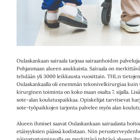
Oulaskankaan sairaala tarjoaa sairaanhoidon palveluja 
Pohjanmaan alueen asukkaista. Sairaala on merkittävä
tehdään yli 3000 leikkausta vuosittain. THL:n tieto
Oulaskankaalla oli enemmän tekonivelkirurgiaa kuin
kirurginen toiminta on koko maan osalta 7. sijalla. Lisä
sote-alan koulutuspaikkaa. Opiskelijat tarvitsevat ha
sote-työpaikkojen tarjonta palvelee myös alan koulut
Alueen ihmiset saavat Oulaskankaan sairaalasta hoitoa 
etäisyyksien päässä kodistaan. Niin perusterveydenh
päivystystoiminnalla on merkittävä tehtävä alueen ih