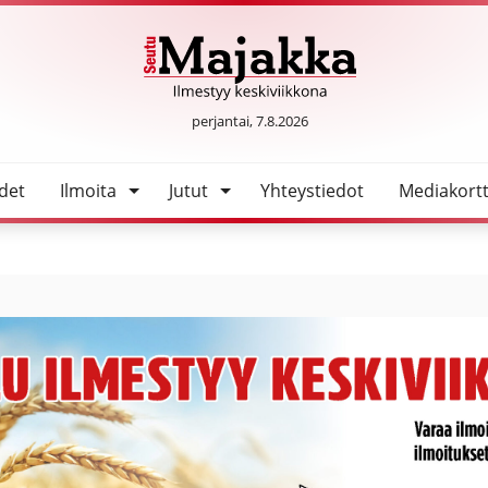
n päivystystoimintaa koskettavat linjaukset tulee perua
SeutuMajakka
perjantai, 7.8.2026
det
Ilmoita
Jutut
Yhteystiedot
Mediakortt