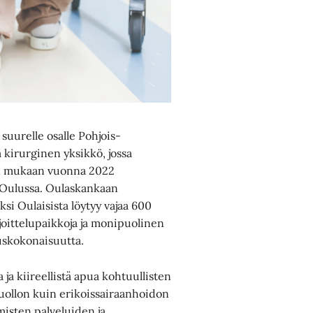
suurelle osalle Pohjois-
 kirurginen yksikkö, jossa
jen mukaan vuonna 2022
 Oulussa. Oulaskankaan
ksi Oulaisista löytyy vajaa 600
rjoittelupaikkoja ja monipuolinen
uskokonaisuutta.
ja kiireellistä apua kohtuullisten
uollon kuin erikoissairaanhoidon
misten palveluiden ja