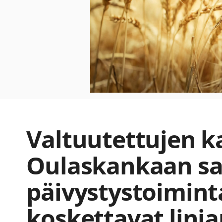
Valtuutettujen k
Oulaskankaan sa
päivystystoimint
koskettavat linj