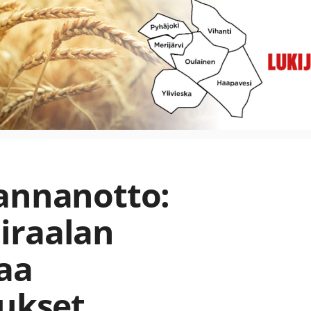
annanotto:
iraalan
aa
aukset