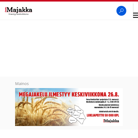
A
na
SeutuMajakka
Haku
Mainos