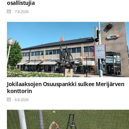
osallistujia
7.8.2026
Jokilaaksojen Osuuspankki sulkee Merijärven
konttorin
6.8.2026