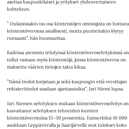
asettaa kaupunkilaiset ja yritykset yhdenvertaiseen
kohteluun.
” Oulaisissakin iso osa kiinteistöjen omistajista on hoitan
kiinteistöveronsa asiallisesti, mutta puutteitakin löytyy
runsaasti”, hän huomauttaa.
Kaikissa aiemmin tehdyissä kiinteistöveroselvityksissä o
tullut vastaan myös kiinteistöjä, joissa kiinteistöveroa on
maksettu väärien tietojen takia liikaa.
”Nämä tiedot korjataan ja sekä kaupungin että verottajan
rekisteritiedot saadaan ajantasaisiksi”, Jari Niemi lupaa.
Jari Niemen selvityksen mukaan kiinteistöveroselvitys on
kasvattanut selvityksen tehneiden kuntien
kiinteistöverotuloa 15–30 prosenttia. Esimerkiksi 10 000
asukkaan Leppävirralla ja Saarijärvellä ovat tulokset koko