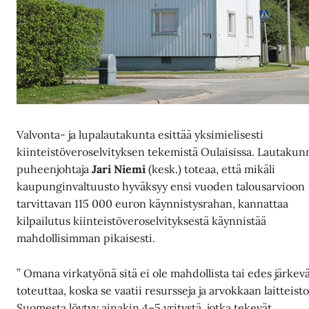
Valvonta- ja lupalautakunta esittää yksimielisesti
kiinteistöveroselvityksen tekemistä Oulaisissa. Lautaku
puheenjohtaja
Jari Niemi
(kesk.) toteaa, että mikäli
kaupunginvaltuusto hyväksyy ensi vuoden talousarvioon
tarvittavan 115 000 euron käynnistysrahan, kannattaa
kilpailutus kiinteistöveroselvityksestä käynnistää
mahdollisimman pikaisesti.
” Omana virkatyönä sitä ei ole mahdollista tai edes järkev
toteuttaa, koska se vaatii resursseja ja arvokkaan laitteist
Suomesta löytyy ainakin 4–5 yritystä, jotka tekevät