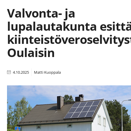
Valvonta- ja
lupalautakunta esitt
kiinteistöveroselvitys
Oulaisin
4.10.2025
Matti Kuoppala