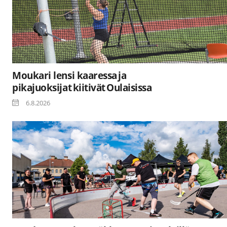
Moukari lensi kaaressa ja
pikajuoksijat kiitivät Oulaisissa
6.8.2026