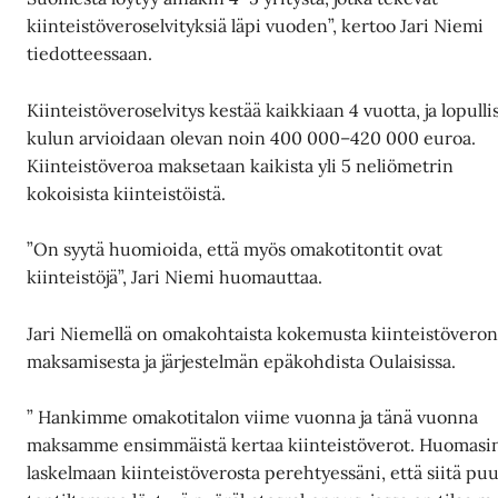
kiinteistöveroselvityksiä läpi vuoden”, kertoo Jari Niemi
tiedotteessaan.
Kiinteistöveroselvitys kestää kaikkiaan 4 vuotta, ja lopull
kulun arvioidaan olevan noin 400 000–420 000 euroa.
Kiinteistöveroa maksetaan kaikista yli 5 neliömetrin
kokoisista kiinteistöistä.
”On syytä huomioida, että myös omakotitontit ovat
kiinteistöjä”, Jari Niemi huomauttaa.
Jari Niemellä on omakohtaista kokemusta kiinteistövero
maksamisesta ja järjestelmän epäkohdista Oulaisissa.
” Hankimme omakotitalon viime vuonna ja tänä vuonna
maksamme ensimmäistä kertaa kiinteistöverot. Huomasi
laskelmaan kiinteistöverosta perehtyessäni, että siitä pu