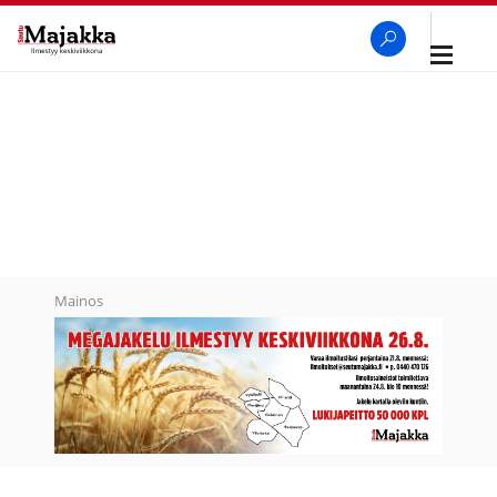
Avaa
navigaa
SeutuMajakka
Haku
Mainos