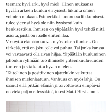
teeman: hyvä arki, hyvä mieli. Hänen mukaansa
hyvään arkeen kuuluu erityisesti liikunta omien
voimien mukaan. Esimerkiksi luonnossa liikkumisesta
tulee yleensä hyvä olo niin fyysisesti kuin
henkisestikin. Ihmisen on ylipäätään hyvä tehdä niitä
asioita, joista on itselle eniten iloa.
Virkeyttä elämään tuovat myös toisen ihmiset. On
tärkeää, että on joku, jolle voi puhua. Tai jonka kanssa
voi vastaavasti olla aivan hiljaa. Ylipäätään kuuluminen
johonkin ryhmään tuo ihmiselle yhteenkuuluvuuden
tunteen ja sitä kautta hyvän mielen.
”Kiitollinen ja positiivinen ajattelukin vaikuttaa
ihmisen mielenlaatuun. Vanhuus on myös lahja. On
saanut elää pitkän elämän ja toivottavasti elinpäiviä
on vielä paljon edessäkin”, totesi Matti Hirvilammi.