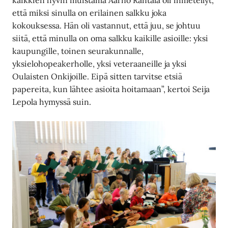
että miksi sinulla on erilainen salkku joka
kokouksessa. Hän oli vastannut, että juu, se johtuu
siitä, että minulla on oma salkku kaikille asioille: yksi
kaupungille, toinen seurakunnalle,
yksielohopeakerholle, yksi veteraaneille ja yksi
Oulaisten Onkijoille. Eipä sitten tarvitse etsiä
papereita, kun lähtee asioita hoitamaan”, kertoi Seija
Lepola hymyssä suin.