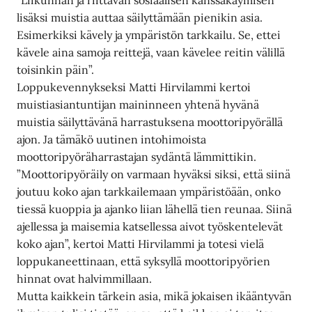
”Liikunnan ja riittävän sosiaalisen kanssakäymisen
lisäksi muistia auttaa säilyttämään pienikin asia.
Esimerkiksi kävely ja ympäristön tarkkailu. Se, ettei
kävele aina samoja reittejä, vaan kävelee reitin välillä
toisinkin päin”.
Loppukevennykseksi Matti Hirvilammi kertoi
muistiasiantuntijan maininneen yhtenä hyvänä
muistia säilyttävänä harrastuksena moottoripyörällä
ajon. Ja tämäkö uutinen intohimoista
moottoripyöräharrastajan sydäntä lämmittikin.
”Moottoripyöräily on varmaan hyväksi siksi, että siinä
joutuu koko ajan tarkkailemaan ympäristöään, onko
tiessä kuoppia ja ajanko liian lähellä tien reunaa. Siinä
ajellessa ja maisemia katsellessa aivot työskentelevät
koko ajan”, kertoi Matti Hirvilammi ja totesi vielä
loppukaneettinaan, että syksyllä moottoripyörien
hinnat ovat halvimmillaan.
Mutta kaikkein tärkein asia, mikä jokaisen ikääntyvän