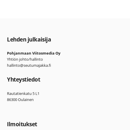
Lehden julkaisija
Pohjanmaan Viitosmedia Oy
Yhtiön johto/hallinto
hallinto@seutumajakka.fi
Yhteystiedot
Rautatienkatu 5 L1
86300 Oulainen
Ilmoitukset