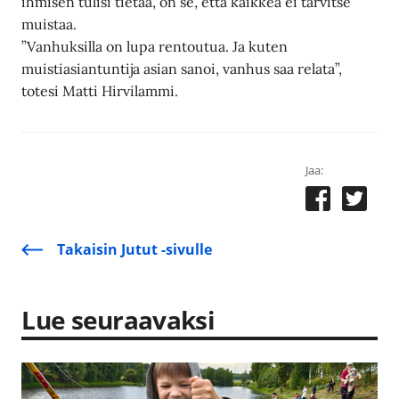
ihmisen tulisi tietää, on se, että kaikkea ei tarvitse
muistaa.
”Vanhuksilla on lupa rentoutua. Ja kuten
muistiasiantuntija asian sanoi, vanhus saa relata”,
totesi Matti Hirvilammi.
Jaa:
Takaisin Jutut -sivulle
Lue seuraavaksi