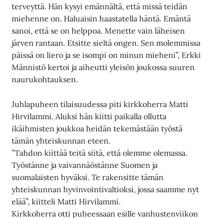
terveyttä. Hän kysyi emännältä, että missä teidän
miehenne on. Haluaisin haastatella häntä. Emäntä
sanoi, että se on helppoa. Menette vain läheisen
järven rantaan. Etsitte sieltä ongen. Sen molemmissa
päissä on liero ja se isompi on minun mieheni”, Erkki
Männistö kertoi ja aiheutti yleisön joukossa suuren
naurukohtauksen.
Juhlapuheen tilaisuudessa piti kirkkoherra Matti
Hirvilammi. Aluksi hän kiitti paikalla ollutta
ikäihmisten joukkoa heidän tekemästään työstä
tämän yhteiskunnan eteen.
”Tahdon kiittää teitä siitä, että olemme olemassa.
Työstänne ja vaivannäöstänne Suomen ja
suomalaisten hyväksi. Te rakensitte tämän
yhteiskunnan hyvinvointivaltioksi, jossa saamme nyt
elää”, kiitteli Matti Hirvilammi.
Kirkkoherra otti puheessaan esille vanhustenviikon