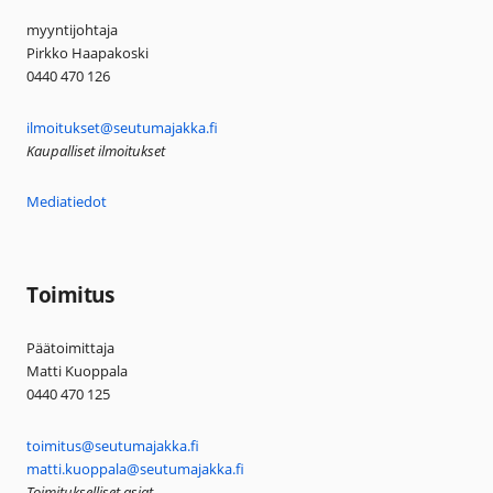
myyntijohtaja
Pirkko Haapakoski
0440 470 126
ilmoitukset@seutumajakka.fi
Kaupalliset ilmoitukset
Mediatiedot
Toimitus
Päätoimittaja
Matti Kuoppala
0440 470 125
toimitus@seutumajakka.fi
matti.kuoppala@seutumajakka.fi
Toimitukselliset asiat