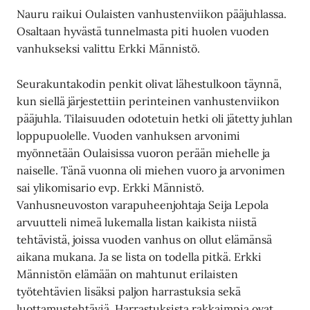
Nauru raikui Oulaisten vanhustenviikon pääjuhlassa.
Osaltaan hyvästä tunnelmasta piti huolen vuoden
vanhukseksi valittu Erkki Männistö.
Seurakuntakodin penkit olivat lähestulkoon täynnä,
kun siellä järjestettiin perinteinen vanhustenviikon
pääjuhla. Tilaisuuden odotetuin hetki oli jätetty juhlan
loppupuolelle. Vuoden vanhuksen arvonimi
myönnetään Oulaisissa vuoron perään miehelle ja
naiselle. Tänä vuonna oli miehen vuoro ja arvonimen
sai ylikomisario evp. Erkki Männistö.
Vanhusneuvoston varapuheenjohtaja Seija Lepola
arvuutteli nimeä lukemalla listan kaikista niistä
tehtävistä, joissa vuoden vanhus on ollut elämänsä
aikana mukana. Ja se lista on todella pitkä. Erkki
Männistön elämään on mahtunut erilaisten
työtehtävien lisäksi paljon harrastuksia sekä
luottamustehtäviä. Harrastuksista rakkaimpia ovat