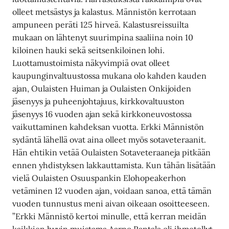
olleet metsästys ja kalastus. Männistön kerrotaan
ampuneen peräti 125 hirveä. Kalastusreissuilta
mukaan on lähtenyt suurimpina saaliina noin 10
kiloinen hauki sekä seitsenkiloinen lohi.
Luottamustoimista näkyvimpiä ovat olleet
kaupunginvaltuustossa mukana olo kahden kauden
ajan, Oulaisten Huiman ja Oulaisten Onkijoiden
jäsenyys ja puheenjohtajuus, kirkkovaltuuston
jäsenyys 16 vuoden ajan sekä kirkkoneuvostossa
vaikuttaminen kahdeksan vuotta. Erkki Männistön
sydäntä lähellä ovat aina olleet myös sotaveteraanit.
Hän ehtikin vetää Oulaisten Sotaveteraaneja pitkään
ennen yhdistyksen lakkauttamista. Kun tähän lisätään
vielä Oulaisten Osuuspankin Elohopeakerhon
vetäminen 12 vuoden ajan, voidaan sanoa, että tämän
vuoden tunnustus meni aivan oikeaan osoitteeseen.
”Erkki Männistö kertoi minulle, että kerran meidän
kaikkien hyvin muistama Aarno Rantala oli ihmetellyt,