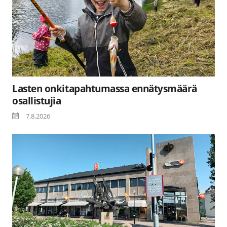
Lasten onkitapahtumassa ennätysmäärä
osallistujia
7.8.2026