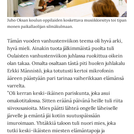
Juho Oksan koulun oppilaiden koskettava musiikkiesitys toi tipan
monen paikallaolijan silmäkulmaan.
Tämän vuoden vanhustenviikon teema oli hyvä arki,
hyvä mieli. Ainakin tuota jälkimmäistä puolta tuli
Oulaisten vanhustenviikon juhlassa ruokittua oikein
olan takaa. Omalta osaltaan tästä piti huolen juhlakalu
Erkki Männistö, joka totutusti kertoi mikrofonin
ääreen päästyään pari tarinaa vaiherikkaan elämänsä
varrelta.
”Oli kerran keski-ikäinen pariskunta, joka asui
omakotitalossa. Sitten eräänä päivänä heille tuli riita
siivousasioita. Mies päätti lähteä ongelle läheiselle
järvelle ja emäntä jäi kotiin suutuspäissään
imuroimaan. Yhtäkkiä taloon tuli nuori mies, joka
tutki keski-ikäisten miesten elämäntapoja ja