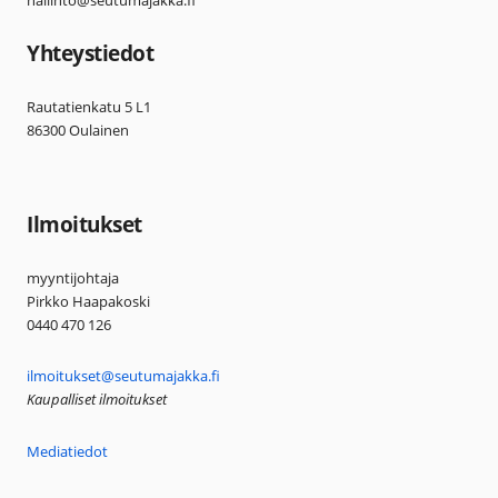
Yhteystiedot
Rautatienkatu 5 L1
86300 Oulainen
Ilmoitukset
myyntijohtaja
Pirkko Haapakoski
0440 470 126
ilmoitukset@seutumajakka.fi
Kaupalliset ilmoitukset
Mediatiedot