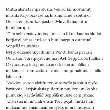
Mutta aloitetaanpa alusta. Veli oli kiinnostunut
musiikista jo poikasena. Ensimmäinen soitin oli
Oulaisten osuuskaupasta 60-luvulla hankittu
huuliharppu.
”Olin seitsemänvuotias, kun sain itkun kanssa äidiltä
kerjättyä rahaa, että sain huuliharpun ostettua”,
Seppälä naurahtaa.
Nyt jo edesmennyt dir.mus Pentti Ranta perusti
Oulaisten Torvipojat vuonna 1954. Seppälä oli tuolloin
14-vuotias ja liittyi mukaan orkesteriin. Silloin
mukana oli vain vaskisoittimia, puupuhaltimia ei ollut
lainkaan.
”Vaskien soiton aloitin tenoritorvella ja soitin myös
baritonia. Harjoituksia pidettiin puukoulun (vanha
puulukio) käytävällä,” Seppälä muistelee ja jatkaa:
”Orkesterin nimi oli ensin Torvipojat, mutta kun
mukaan tuli ensimmäinen tyttö, nimi muutettiin