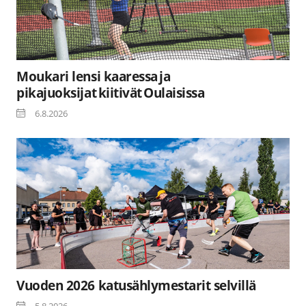
Moukari lensi kaaressa ja
pikajuoksijat kiitivät Oulaisissa
6.8.2026
Vuoden 2026 katusählymestarit selvillä
5.8.2026