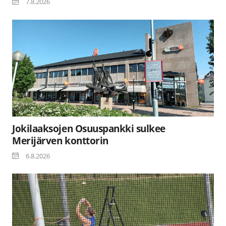
7.8.2026
Jokilaaksojen Osuuspankki sulkee
Merijärven konttorin
6.8.2026