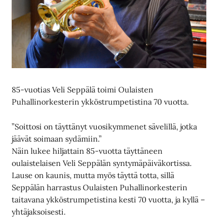
85-vuotias Veli Seppälä toimi Oulaisten
Puhallinorkesterin ykköstrumpetistina 70 vuotta.
”Soittosi on täyttänyt vuosikymmenet sävelillä, jotka
jäävät soimaan sydämiin.”
Näin lukee hiljattain 85-vuotta täyttäneen
oulaistelaisen Veli Seppälän syntymäpäiväkortissa.
Lause on kaunis, mutta myös täyttä totta, sillä
Seppälän harrastus Oulaisten Puhallinorkesterin
taitavana ykköstrumpetistina kesti 70 vuotta, ja kyllä –
yhtäjaksoisesti.