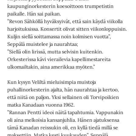
kaupunginorkesterin koesoittoon trumpetistin
paikalle. Hän sai paikan.
”Revon Sähköllä hyväksyivät, että sain käydä viikolla
harjoituksissa. Konsertit olivat sitten viikonloppuisin.
Kuljin siellä soittamassa noin kolmisen vuotta”,
Seppälä muistelee ja naurahtaa;
”Siellä olin lirissä, mutta selvisin kuitenkin.
Orkesterissa kävi vierailevia kapellimestareita
ulkomailtakin, aina amerikkaa myöten.”
Kun kysyn Veliltä mieluisimpia muistoja
puhallinorkesterin ajalta, hän naurahtaa ja kertoo,
että niitä on paljon. Yksi sellainen oli Torvipoikien
matka Kanadaan vuonna 1962.
”Rannan Pentti ideoi näitä tapahtumia. Vappunakin
oli aina melkoisia kansanjuhlia. Hänen ajatuksensa
tämä Kanadan reissukin oli, en kyllä tiedä millä se
maksettiin. Matka kesti kuukauden”, Seppälä