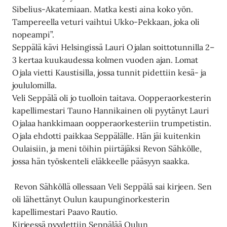
Sibelius-Akatemiaan. Matka kesti aina koko yön.
Tampereella veturi vaihtui Ukko-Pekkaan, joka oli
nopeampi”.
Seppälä kävi Helsingissä Lauri Ojalan soittotunnilla 2–
3 kertaa kuukaudessa kolmen vuoden ajan. Lomat
Ojala vietti Kaustisilla, jossa tunnit pidettiin kesä- ja
joululomilla.
Veli Seppälä oli jo tuolloin taitava. Oopperaorkesterin
kapellimestari Tauno Hannikainen oli pyytänyt Lauri
Ojalaa hankkimaan oopperaorkesteriin trumpetistin.
Ojala ehdotti paikkaa Seppälälle. Hän jäi kuitenkin
Oulaisiin, ja meni töihin piirtäjäksi Revon Sähkölle,
jossa hän työskenteli eläkkeelle pääsyyn saakka.
Revon Sähköllä ollessaan Veli Seppälä sai kirjeen. Sen
oli lähettänyt Oulun kaupunginorkesterin
kapellimestari Paavo Rautio.
Kirjeessä pyydettiin Seppälää Oulun