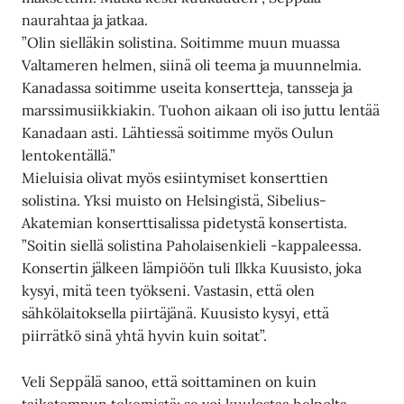
naurahtaa ja jatkaa.
”Olin sielläkin solistina. Soitimme muun muassa
Valtameren helmen, siinä oli teema ja muunnelmia.
Kanadassa soitimme useita konsertteja, tansseja ja
marssimusiikkiakin. Tuohon aikaan oli iso juttu lentää
Kanadaan asti. Lähtiessä soitimme myös Oulun
lentokentällä.”
Mieluisia olivat myös esiintymiset konserttien
solistina. Yksi muisto on Helsingistä, Sibelius-
Akatemian konserttisalissa pidetystä konsertista.
”Soitin siellä solistina Paholaisenkieli -kappaleessa.
Konsertin jälkeen lämpiöön tuli Ilkka Kuusisto, joka
kysyi, mitä teen työkseni. Vastasin, että olen
sähkölaitoksella piirtäjänä. Kuusisto kysyi, että
piirrätkö sinä yhtä hyvin kuin soitat”.
Veli Seppälä sanoo, että soittaminen on kuin
taikatempun tekemistä; se voi kuulostaa helpolta,