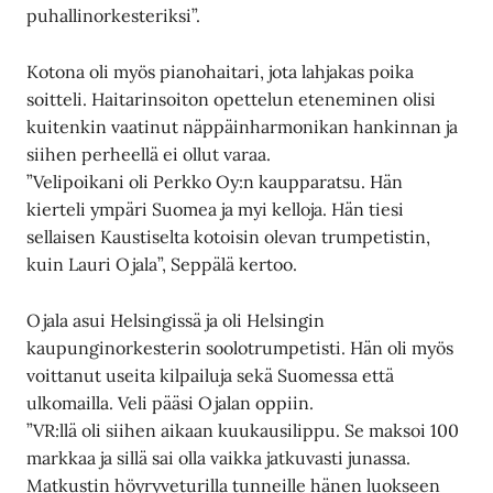
puhallinorkesteriksi”.
Kotona oli myös pianohaitari, jota lahjakas poika
soitteli. Haitarinsoiton opettelun eteneminen olisi
kuitenkin vaatinut näppäinharmonikan hankinnan ja
siihen perheellä ei ollut varaa.
”Velipoikani oli Perkko Oy:n kaupparatsu. Hän
kierteli ympäri Suomea ja myi kelloja. Hän tiesi
sellaisen Kaustiselta kotoisin olevan trumpetistin,
kuin Lauri Ojala”, Seppälä kertoo.
Ojala asui Helsingissä ja oli Helsingin
kaupunginorkesterin soolotrumpetisti. Hän oli myös
voittanut useita kilpailuja sekä Suomessa että
ulkomailla. Veli pääsi Ojalan oppiin.
”VR:llä oli siihen aikaan kuukausilippu. Se maksoi 100
markkaa ja sillä sai olla vaikka jatkuvasti junassa.
Matkustin höyryveturilla tunneille hänen luokseen