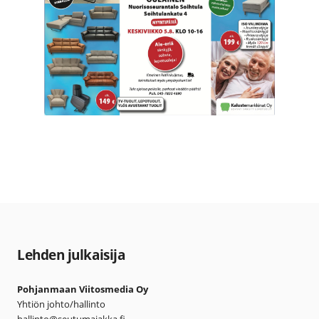
Lehden julkaisija
Pohjanmaan Viitosmedia Oy
Yhtiön johto/hallinto
hallinto@seutumajakka.fi