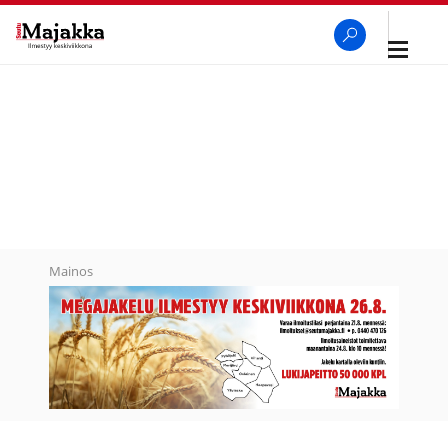
Avaa
navigaa
SeutuMajakka
Haku
Mainos