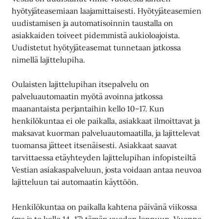
hyötyjäteasemiaan laajamittaisesti. Hyötyjäteasemien
uudistamisen ja automatisoinnin taustalla on
asiakkaiden toiveet pidemmistä aukioloajoista.
Uudistetut hyötyjäteasemat tunnetaan jatkossa
nimellä lajittelupiha.
Oulaisten lajittelupihan itsepalvelu on
palveluautomaatin myötä avoinna jatkossa
maanantaista perjantaihin kello 10–17. Kun
henkilökuntaa ei ole paikalla, asiakkaat ilmoittavat ja
maksavat kuorman palveluautomaatilla, ja lajittelevat
tuomansa jätteet itsenäisesti. Asiakkaat saavat
tarvittaessa etäyhteyden lajittelupihan infopisteiltä
Vestian asiakaspalveluun, josta voidaan antaa neuvoa
lajitteluun tai automaatin käyttöön.
Henkilökuntaa on paikalla kahtena päivänä viikossa
(ma ja to kello 14–17) tämän vuoden loppuun. Vuonna