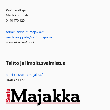
Päätoimittaja
Matti Kuoppala
0440 470 125
toimitus@seutumajakka.fi
matti.kuoppala@seutumajakka.fi
Toimitukselliset asiat
Taitto ja ilmoitusvalmistus
aineisto@seutumajakka.fi
0440 470 127