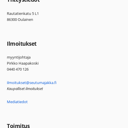
Rautatienkatu 5 L1
86300 Oulainen
Ilmoitukset
myyntijohtaja
Pirkko Haapakoski
0440 470 126
ilmoitukset@seutumajakka.fi
Kaupalliset ilmoitukset
Mediatiedot
Toimitus