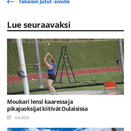
Takaisin Jutut -sivulle
Lue seuraavaksi
Moukari lensi kaaressa ja
pikajuoksijat kiitivät Oulaisissa
6.8.2026