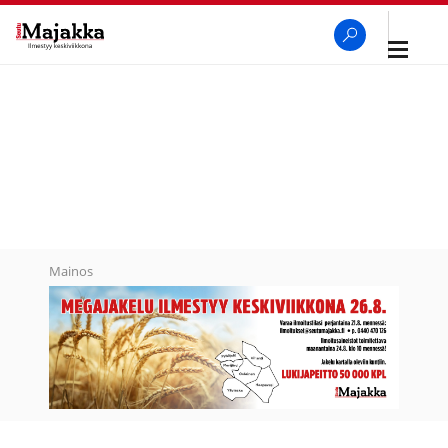
Avaa
navigaa
SeutuMajakka
Haku
Mainos