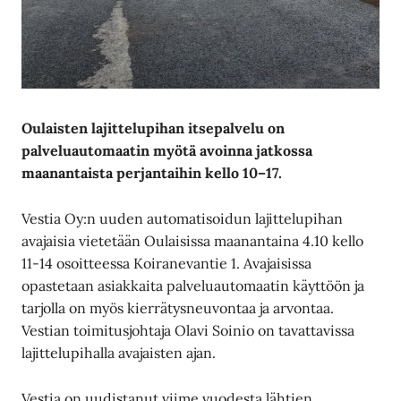
Oulaisten lajittelupihan itsepalvelu on
palveluautomaatin myötä avoinna jatkossa
maanantaista perjantaihin kello 10–17.
Vestia Oy:n uuden automatisoidun lajittelupihan
avajaisia vietetään Oulaisissa maanantaina 4.10 kello
11-14 osoitteessa Koiranevantie 1. Avajaisissa
opastetaan asiakkaita palveluautomaatin käyttöön ja
tarjolla on myös kierrätysneuvontaa ja arvontaa.
Vestian toimitusjohtaja Olavi Soinio on tavattavissa
lajittelupihalla avajaisten ajan.
Vestia on uudistanut viime vuodesta lähtien