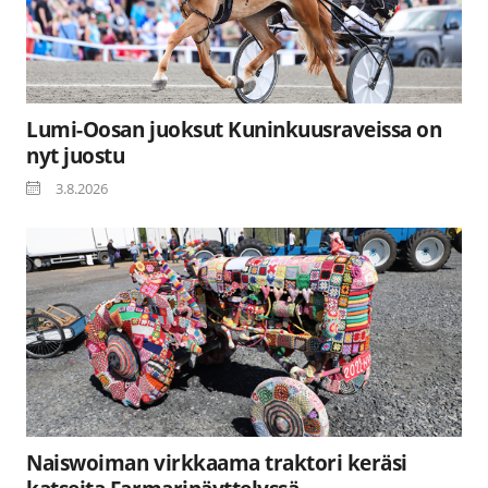
Lumi-Oosan juoksut Kuninkuusraveissa on
nyt juostu
3.8.2026
Naiswoiman virkkaama traktori keräsi