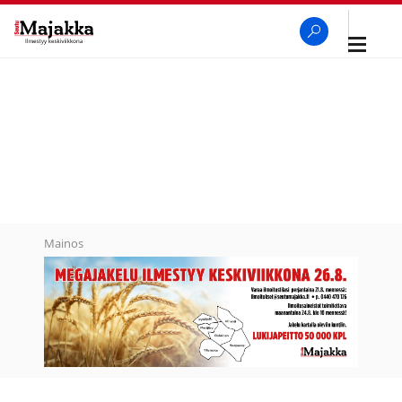
Avaa
navigaa
SeutuMajakka
Haku
Mainos