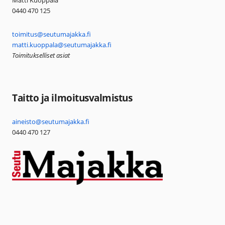
Matti Kuoppala
0440 470 125
toimitus@seutumajakka.fi
matti.kuoppala@seutumajakka.fi
Toimitukselliset asiat
Taitto ja ilmoitusvalmistus
aineisto@seutumajakka.fi
0440 470 127