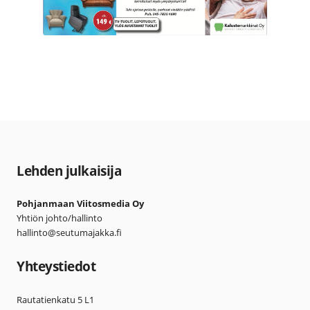
Lehden julkaisija
Pohjanmaan Viitosmedia Oy
Yhtiön johto/hallinto
hallinto@seutumajakka.fi
Yhteystiedot
Rautatienkatu 5 L1