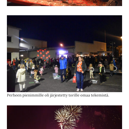
Perheen pienimmille oli järjestetty torille omaa tekemistä.