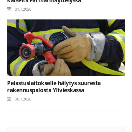
katseita Farmarinäyttelyssä
31.7.2026
Pelastuslaitokselle hälytys suuresta
rakennuspalosta Ylivieskassa
30.7.2026